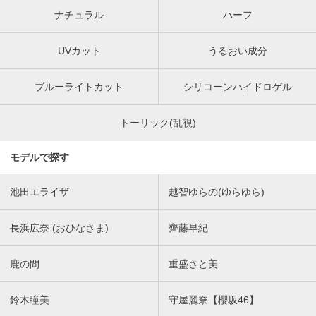
ナチュラル
ハーフ
UVカット
うるおい成分
ブルーライトカット
シリコーンハイドロゲル
トーリック(乱視)
モデルで探す
池田エライザ
越智ゆらの(ゆらゆら)
長浜広奈 (おひなさま)
齊藤早紀
鹿の間
重盛さと美
鈴木瞳美
守屋麗奈【櫻坂46】