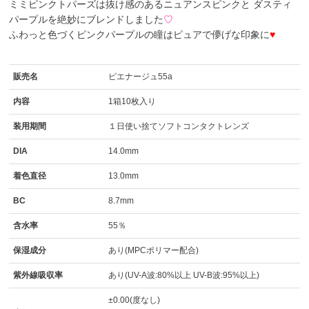
ミミピンクトパーズ
は抜け感のあるニュアンスピンクと ダスティ
パープルを絶妙にブレンドしました
♡
ふわっと色づくピンクパープルの瞳はピュアで儚げな印象に
♥
販売名
ピエナージュ55a
内容
1箱10枚入り
装用期間
１日使い捨てソフトコンタクトレンズ
DIA
14.0mm
着色直径
13.0mm
BC
8.7mm
含水率
55％
保湿成分
あり(MPCポリマー配合)
紫外線吸収率
あり(UV-A波:80%以上 UV-B波:95%以上)
±0.00(度なし)