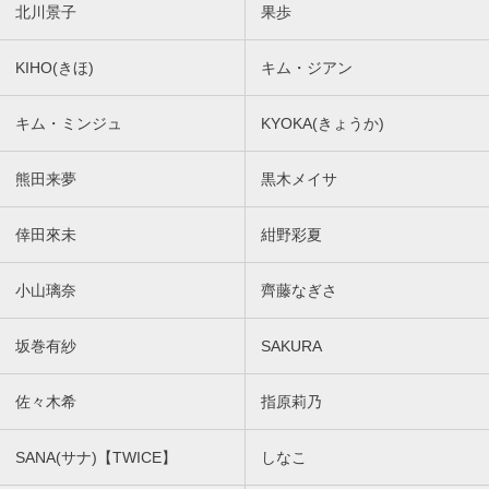
北川景子
果歩
KIHO(きほ)
キム・ジアン
キム・ミンジュ
KYOKA(きょうか)
熊田来夢
黒木メイサ
倖田來未
紺野彩夏
小山璃奈
齊藤なぎさ
坂巻有紗
SAKURA
佐々木希
指原莉乃
SANA(サナ)【TWICE】
しなこ