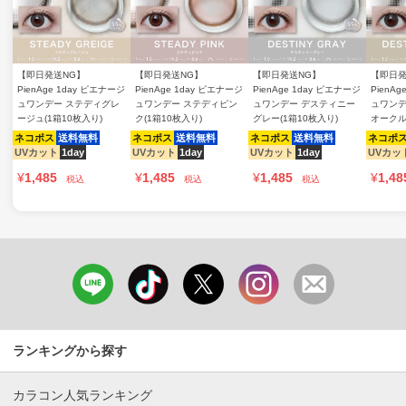
【即日発送NG】
【即日発送NG】
【即日発送NG】
【即日発
PienAge 1day ピエナージ
PienAge 1day ピエナージ
PienAge 1day ピエナージ
PienA
ュワンデー ステディグレ
ュワンデー ステディピン
ュワンデー デスティニー
ュワンデ
ージュ(1箱10枚入り)
ク(1箱10枚入り)
グレー(1箱10枚入り)
オークル
ネコポス
送料無料
ネコポス
送料無料
ネコポス
送料無料
ネコポ
UVカット
1day
UVカット
1day
UVカット
1day
UVカッ
¥
1,485
¥
1,485
¥
1,485
¥
1,48
税込
税込
税込
ランキングから探す
カラコン人気ランキング