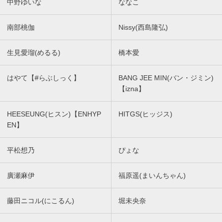
中野ゆいな
ななこ
南部桃伽
Nissy(西島隆弘)
生見愛瑠(めるる)
橋本愛
はやて【#らぶしっく】
BANG JEE MIN(バン・ジミン)
【izna】
HEESEUNG(ヒスン)【ENHYP
HITGS(ヒッジス)
EN】
平松想乃
ぴょな
廣瀬麻伊
福原遥(まいんちゃん)
藤田ニコル(にこるん)
堀未央奈