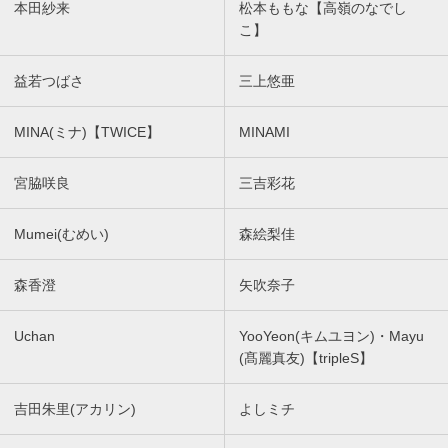
本田紗来
松本ももな【高嶺のなでし
こ】
益若つばさ
三上悠亜
MINA(ミナ)【TWICE】
MINAMI
宮脇咲良
三吉彩花
Mumei(むめい)
森絵梨佳
森香澄
矢吹奈子
Uchan
YooYeon(キムユヨン)・Mayu
(髙麗真友)【tripleS】
吉田朱里(アカリン)
よしミチ