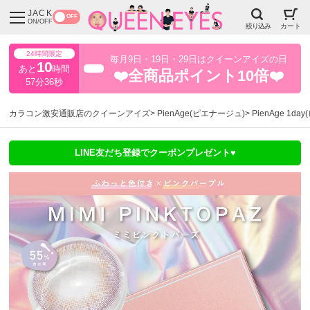
JACK
OFF
ON/OFF
絞り込み
カート
24時間限定
毎月9日・19日・29日はクイーンアイズの日
10
あと
時間
超得
❤️全商品ポイント10倍❤️
57分35秒
カラコン激安通販店のクイーンアイズ
PienAge(ピエナージュ)
PienAge 1
LINE友だち登録でクーポンプレゼント♥