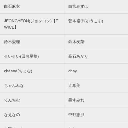
白石麻衣
白宮みずほ
JEONGYEON(ジョンヨン)【T
菅本裕子(ゆうこす)
WICE】
鈴木愛理
鈴木友菜
せいせい(田向星華)
髙石あかり
chaena(ちぇな)
chay
ちゃんみな
辻希美
てんちむ
轟すみれ
なえなの
中野恵那