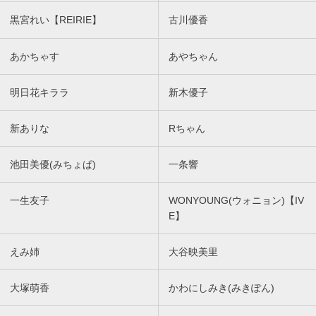
黒宮れい【REIRIE】
古川優香
あかちゃす
あやちゃん
明日花キララ
新木優子
新ありな
Rちゃん
池田美優(みちょぱ)
一条響
一生友子
WONYOUNG(ウォニョン)【IV
E】
えみ姉
大谷映美里
大塚萌香
かわにしみき(みきぽん)