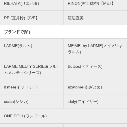
RIEHATA(リエハタ)
RINON(村上璃杏)【ME:I】
REI(直井怜)【IVE】
渡辺直美
ブランドで探す
LARME(ラルム)
MEiME! by LARME(メイメ! by
ラルム)
LARME MELTY SERIES(ラル
Betties(ベティーズ)
ムメルティシリーズ)
it mee(イットミー)
azatome(あざとめ)
cicica(シシカ)
idoly(アイドリー)
ONE DOLL(ワンドール)