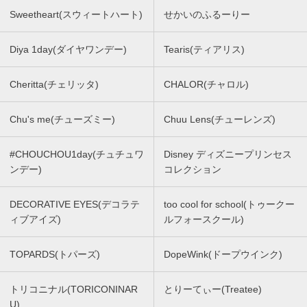
Sweetheart(スウィートハート)
せかいのふるーりー
Diya 1day(ダイヤワンデー)
Tearis(ティアリス)
Cheritta(チェリッタ)
CHALOR(チャロル)
Chu's me(チューズミー)
Chuu Lens(チューレンズ)
#CHOUCHOU1day(チュチュワ
Disney ディズニープリンセス
ンデー)
コレクション
DECORATIVE EYES(デコラテ
too cool for school(トゥークー
ィブアイズ)
ルフォースクール)
TOPARDS(トパーズ)
DopeWink(ドープウインク)
トリコニナル(TORICONINAR
とりーてぃー(Treatee)
U)