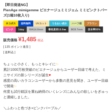
【即日発送NG】
PienAge mimigemme ピエナージュミミジェム ミミピンクトパー
ズ(1箱10枚入り)
ネコポス
送料無料
UVカット
うるおい成分
ハーフ瞳
ブラウン
ピンク
1day
DIA14.0mm
着色直径13.0㎜
BC8.7mm
含水率55%
¥
1,485
販売価格
税込
[
135
ポイント進呈 ]
送料込
ちょっと小さく、もっとキレイに
✨
累計1000万枚突破のピエナージュからユーザー目線で考えた、ミ
ニサイズの新シリーズが誕生
♥
感度の高いカラコンユーザーから多数の意見を聞き、ユーザー目線
で開発
✨
何度も試行錯誤を重ね納得のいくレンズにみんなの欲しいをぎゅっ
と濃縮しました。
＼ふわっと色づき×ピンクパープル／