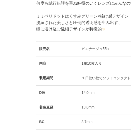
何度も試行錯誤を重ね納得のいくレンズにみんなの
ミミペリドット
はくすみグリーン×抜け感デザイン
洗練された美しさと圧倒的透明感を生み出す、
瞳に溶け込む繊細デザインが特徴的
✨
販売名
ピエナージュ55a
内容
1箱10枚入り
装用期間
１日使い捨てソフトコンタクト
DIA
14.0mm
着色直径
13.0mm
BC
8.7mm