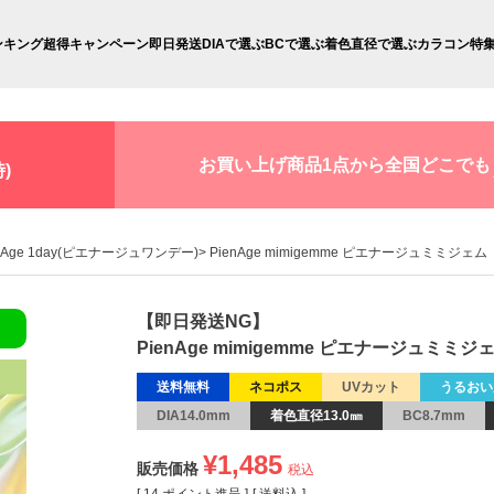
ンキング
超得キャンペーン
即日発送
DIAで選ぶ
BCで選ぶ
着色直径で選ぶ
カラコン特
お買い上げ商品1点から全国どこでも
)
enAge 1day(ピエナージュワンデー)
PienAge mimigemme ピエナージュミミジェ
【即日発送NG】
PienAge mimigemme ピエナージュミミ
送料無料
ネコポス
UVカット
うるおい
DIA14.0mm
着色直径13.0㎜
BC8.7mm
¥
1,485
販売価格
税込