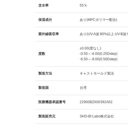
含水率
55％
保湿成分
あり(MPCポリマー配合)
紫外線吸収率
あり(UV-A波:80%以上 UV-B波
±0.00(度なし)
度数
-0.50～-6.00(0.25Dstep)
-6.50～-8.00(0.50Dstep)
製造方法
キャストモールド製法
製造国
台湾
医療機器承認番号
22900BZX00392A02
製造販売元
SHO-BI Labo株式会社