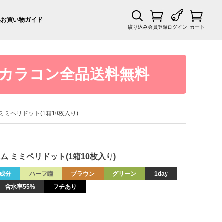
集
お買い物ガイド
絞り込み
会員登録
ログイン
カート
カラコン全品送料無料
ム ミミペリドット(1箱10枚入り)
ジェム ミミペリドット(1箱10枚入り)
成分
ハーフ瞳
ブラウン
グリーン
1day
含水率55%
フチあり