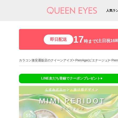
人気ラ
17
即日配送
(土日祝16時
時まで
カラコン激安通販店のクイーンアイズ
PienAge(ピエナージュ)
Pi
LINE友だち登録でクーポンプレゼント♥