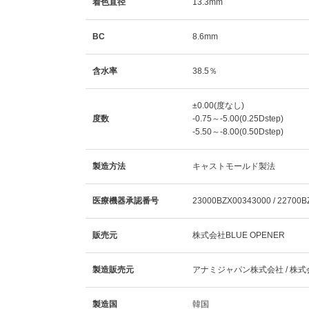
着色直径
13.3mm
BC
8.6mm
含水率
38.5％
±0.00(度なし)
度数
-0.75～-5.00(0.25Dstep)
-5.50～-8.00(0.50Dstep)
製造方法
キャストモールド製法
医療機器承認番号
23000BZX00343000 / 22700B
販売元
株式会社BLUE OPENER
製造販売元
アナミジャパン株式会社 / 株式会
製造国
韓国