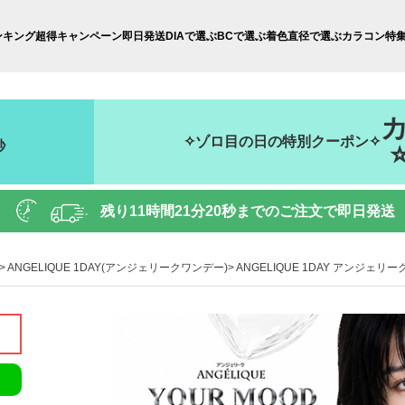
ンキング
超得キャンペーン
即日発送
DIAで選ぶ
BCで選ぶ
着色直径で選ぶ
カラコン特
✧ゾロ目の日の特別クーポン✧
秒
残り
11時間21分19秒
までのご注文で即日発送
ANGELIQUE 1DAY(アンジェリークワンデー)
ANGELIQUE 1DAY アンジェリ