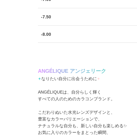
-7.50
-8.00
A
N
G
É
L
I
Q
U
E
ア
ン
ジ
ェ
リ
ー
ク
𖥔
なりたい自分に出会うために
𖥔
ANGÉLIQUEは、自分らしく輝く
すべての人のためのカラコンブランド。
こだわりぬいた水光レンズデザインと、
豊富なカラーバリエーションで、
ナチュラルな自分も、新しい自分も楽しめる✨
お気に入りのカラーをまとった瞬間、