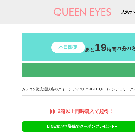
人気ラ
19
本日限定
21分19
あと
時間
カラコン激安通販店のクイーンアイズ
ANGELIQUE(アンジェリーク)
2箱以上同時購入で超得！
LINE友だち登録でクーポンプレゼント♥