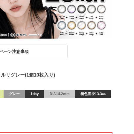
ペーン注意事項
 ルリグレー(1箱10枚入り)
グレー
1day
DIA14.2mm
着色直径13.3㎜