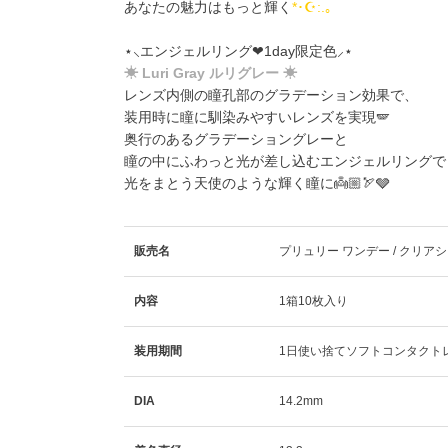
あなたの魅力はもっと輝く
*･☪:.｡
⋆⸜エンジェルリング❤︎1day限定色⸝⋆
☀ Luri Gray ルリグレー ☀
レンズ内側の瞳孔部のグラデーション効果で、
装用時に瞳に馴染みやすいレンズを実現🪽
奥行のあるグラデーショングレーと
瞳の中にふわっと光が差し込むエンジェルリングで
光をまとう天使のような輝く瞳に👼🏼🏹🩶
販売名
プリュリー ワンデー / クリアシ
内容
1箱10枚入り
装用期間
1日使い捨てソフトコンタクト
DIA
14.2mm