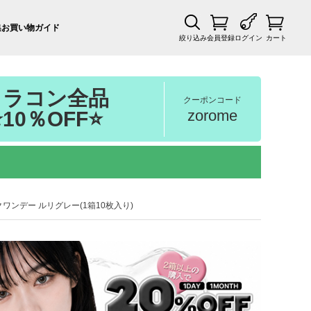
集
お買い物ガイド
絞り込み
会員登録
ログイン
カート
カラコン全品
クーポンコード
zorome
⭐10％OFF⭐
ークワンデー ルリグレー(1箱10枚入り)