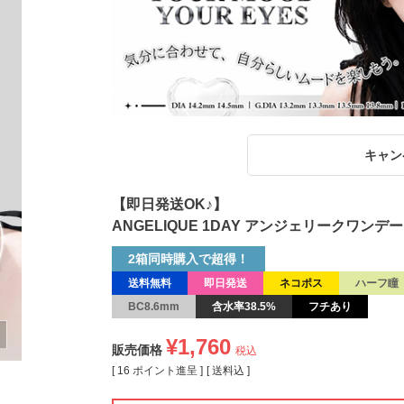
キャン
【即日発送OK♪】
ANGELIQUE 1DAY アンジェリークワンデー
2箱同時購入で超得！
送料無料
即日発送
ネコポス
ハーフ瞳
BC8.6mm
含水率38.5%
フチあり
¥
1,760
販売価格
税込
[
16
ポイント進呈 ]
送料込