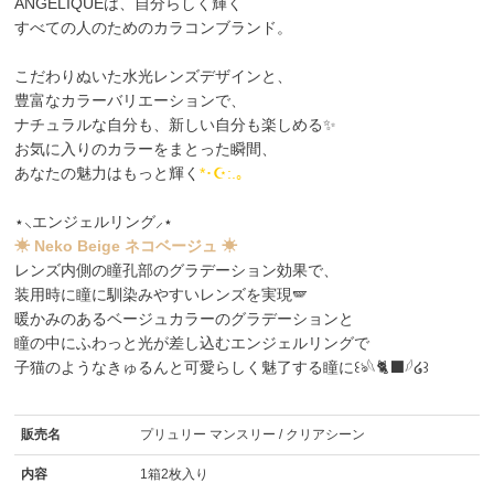
ANGÉLIQUEは、自分らしく輝く
すべての人のためのカラコンブランド。
こだわりぬいた水光レンズデザインと、
豊富なカラーバリエーションで、
ナチュラルな自分も、新しい自分も楽しめる✨
お気に入りのカラーをまとった瞬間、
あなたの魅力はもっと輝く
*･☪:.｡
⋆⸜エンジェルリング⸝⋆
☀ Neko Beige ネコベージュ ☀
レンズ内側の瞳孔部のグラデーション効果で、
装用時に瞳に馴染みやすいレンズを実現🪽
暖かみのあるベージュカラーのグラデーションと
瞳の中にふわっと光が差し込むエンジェルリングで
子猫のようなきゅるんと可愛らしく魅了する瞳に꒰ঌ𓆩🐈‍⬛𓆪໒꒱
販売名
プリュリー マンスリー / クリアシーン
内容
1箱2枚入り