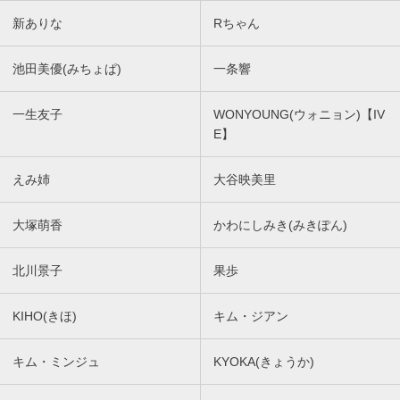
新ありな
Rちゃん
池田美優(みちょぱ)
一条響
一生友子
WONYOUNG(ウォニョン)【IV
E】
えみ姉
大谷映美里
大塚萌香
かわにしみき(みきぽん)
北川景子
果歩
KIHO(きほ)
キム・ジアン
キム・ミンジュ
KYOKA(きょうか)