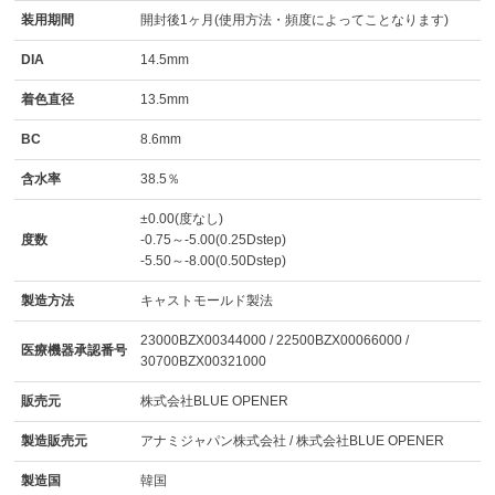
装用期間
開封後1ヶ月(使用方法・頻度によってことなります)
DIA
14.5mm
着色直径
13.5mm
BC
8.6mm
含水率
38.5％
±0.00(度なし)
度数
-0.75～-5.00(0.25Dstep)
-5.50～-8.00(0.50Dstep)
製造方法
キャストモールド製法
23000BZX00344000 / 22500BZX00066000 /
医療機器承認番号
30700BZX00321000
販売元
株式会社BLUE OPENER
製造販売元
アナミジャパン株式会社 / 株式会社BLUE OPENER
製造国
韓国