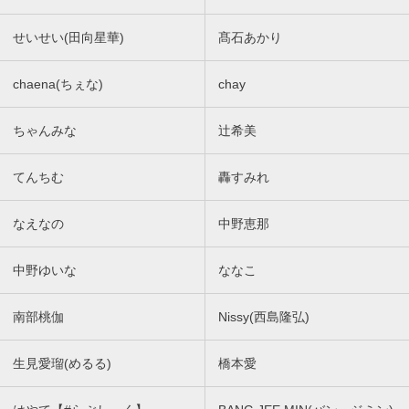
せいせい(田向星華)
髙石あかり
chaena(ちぇな)
chay
ちゃんみな
辻希美
てんちむ
轟すみれ
なえなの
中野恵那
中野ゆいな
ななこ
南部桃伽
Nissy(西島隆弘)
生見愛瑠(めるる)
橋本愛