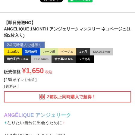
【即日発送NG】
ANGELIQUE 1MONTH アンジェリークマンスリー ネコベージュ(1
箱2枚入り)
2箱同時購入で超得！
ネコポス
送料無料
ハーフ瞳
ベージュ
1ヶ月
DIA14.5mm
着色直径13.5㎜
BC8.6mm
含水率38.5%
フチあり
¥
1,650
販売価格
税込
[
150
ポイント進呈 ]
送料込
2箱以上同時購入で超得！
A
N
G
É
L
I
Q
U
E
ア
ン
ジ
ェ
リ
ー
ク
𖥔
なりたい自分に出会うために
𖥔