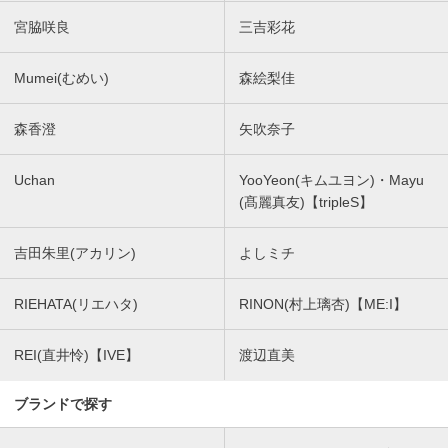
宮脇咲良
三吉彩花
Mumei(むめい)
森絵梨佳
森香澄
矢吹奈子
Uchan
YooYeon(キムユヨン)・Mayu
(髙麗真友)【tripleS】
吉田朱里(アカリン)
よしミチ
RIEHATA(リエハタ)
RINON(村上璃杏)【ME:I】
REI(直井怜)【IVE】
渡辺直美
ブランドで探す