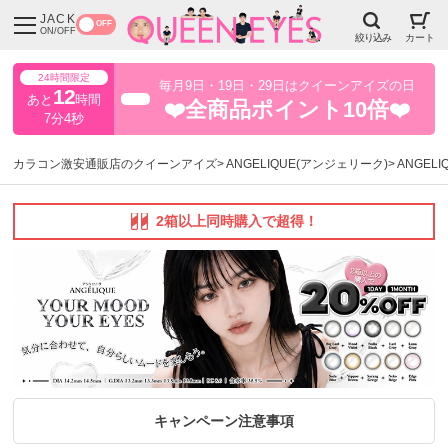
JACK
OFF
ON/OFF
絞り込み
カート
24時間限定
毎月9日・19日・29日はクイーンアイズの日
12
あと
時間
超得
❤️全商品ポイント10倍❤️
7分3秒
カラコン激安通販店のクイーンアイズ
ANGELIQUE(アンジェリーク)
ANGEL
2箱以上同時購入で超得！
キャンペーン注意事項