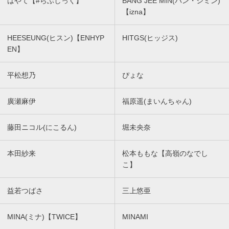
はやて【#らぶしっく】
BANG JEE MIN(バン・ジミン)
【izna】
HEESEUNG(ヒスン)【ENHYP
HITGS(ヒッジス)
EN】
平松想乃
ぴょな
廣瀬麻伊
福原遥(まいんちゃん)
藤田ニコル(にこるん)
堀未央奈
本田紗来
松本ももな【高嶺のなでし
こ】
益若つばさ
三上悠亜
MINA(ミナ)【TWICE】
MINAMI