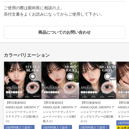
ご使用の際は眼科医に相談の上、
添付文書をよくお読みになってからご使用して下さい。
商品についてのお問い合わせ
【即日発送NG】
【即日発送NG】
【即日発送NG】
【即日発
ANGELIQUE 1MONTH ア
ANGELIQUE 1MONTH ア
ANGELIQUE 1MONTH ア
ANGEL
ンジェリークマンスリー
ンジェリークマンスリー
ンジェリークマンスリー
ンジェ
ステラブラック(1箱2枚入
ムードバイオレット(1箱2
ビッグルリグレー(1箱2枚
ネコベー
り)
枚入り)
入り)
2箱同時
2箱同時購入で超得！
2箱同時購入で超得！
2箱同時購入で超得！
ネコポ