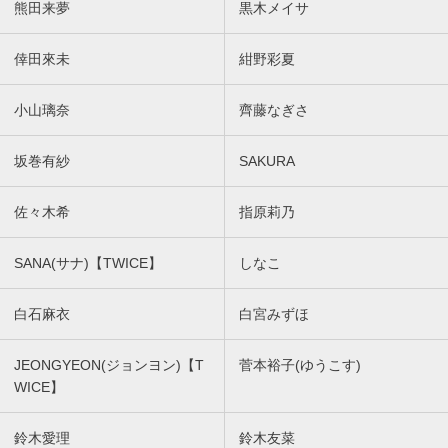
熊田来夢
黒木メイサ
倖田來未
紺野彩夏
小山璃奈
齊藤なぎさ
坂巻有紗
SAKURA
佐々木希
指原莉乃
SANA(サナ)【TWICE】
しなこ
白石麻衣
白宮みずほ
JEONGYEON(ジョンヨン)【T
菅本裕子(ゆうこす)
WICE】
鈴木愛理
鈴木友菜