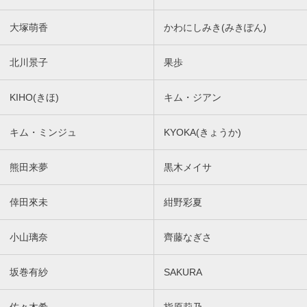
大塚萌香
かわにしみき(みきぽん)
北川景子
果歩
KIHO(きほ)
キム・ジアン
キム・ミンジュ
KYOKA(きょうか)
熊田来夢
黒木メイサ
倖田來未
紺野彩夏
小山璃奈
齊藤なぎさ
坂巻有紗
SAKURA