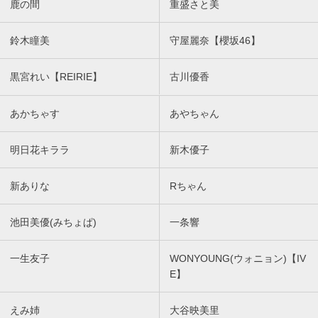
鹿の間
重盛さと美
鈴木瞳美
守屋麗奈【櫻坂46】
黒宮れい【REIRIE】
古川優香
あかちゃす
あやちゃん
明日花キララ
新木優子
新ありな
Rちゃん
池田美優(みちょぱ)
一条響
一生友子
WONYOUNG(ウォニョン)【IV
E】
えみ姉
大谷映美里