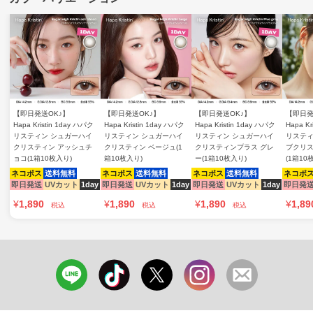
【即日発送OK♪】
【即日発送OK♪】
【即日発送OK♪】
【即日発
Hapa Kristin 1day ハパク
Hapa Kristin 1day ハパク
Hapa Kristin 1day ハパク
Hapa Kr
リスティン シュガーハイ
リスティン シュガーハイ
リスティン シュガーハイ
リスティ
クリスティン アッシュチ
クリスティン ベージュ(1
クリスティンプラス グレ
ブクリス
ョコ(1箱10枚入り)
箱10枚入り)
ー(1箱10枚入り)
(1箱10
ネコポス
送料無料
ネコポス
送料無料
ネコポス
送料無料
ネコポ
即日発送
UVカット
1day
即日発送
UVカット
1day
即日発送
UVカット
1day
即日発
¥
1,890
¥
1,890
¥
1,890
¥
1,89
税込
税込
税込