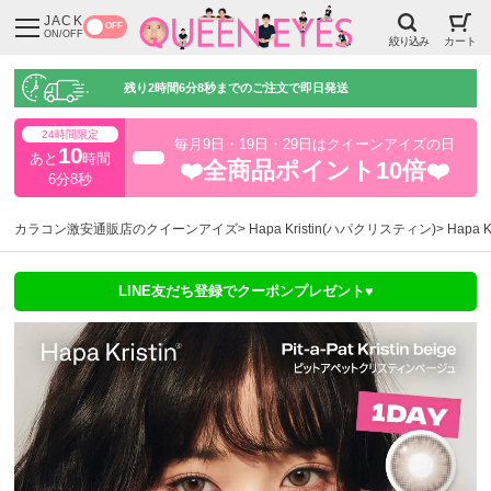
JACK
OFF
ON/OFF
絞り込み
カート
残り
2時間6分7秒
までのご注文で即日発送
24時間限定
毎月9日・19日・29日はクイーンアイズの日
10
あと
時間
超得
❤️全商品ポイント10倍❤️
6分7秒
カラコン激安通販店のクイーンアイズ
Hapa Kristin(ハパクリスティン)
Hapa
LINE友だち登録でクーポンプレゼント♥