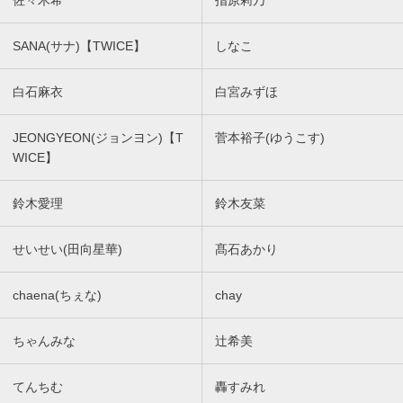
佐々木希
指原莉乃
SANA(サナ)【TWICE】
しなこ
白石麻衣
白宮みずほ
JEONGYEON(ジョンヨン)【T
菅本裕子(ゆうこす)
WICE】
鈴木愛理
鈴木友菜
せいせい(田向星華)
髙石あかり
chaena(ちぇな)
chay
ちゃんみな
辻希美
てんちむ
轟すみれ