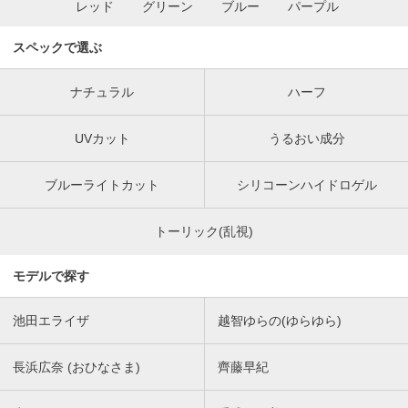
レッド
グリーン
ブルー
パープル
スペックで選ぶ
ナチュラル
ハーフ
UVカット
うるおい成分
ブルーライトカット
シリコーンハイドロゲル
トーリック(乱視)
モデルで探す
池田エライザ
越智ゆらの(ゆらゆら)
長浜広奈 (おひなさま)
齊藤早紀