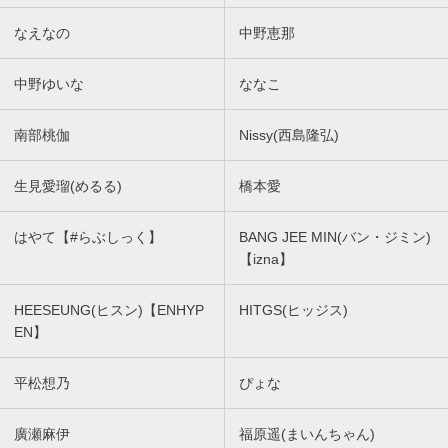
なえなの
中野恵那
中野ゆいな
ななこ
南部桃伽
Nissy(西島隆弘)
生見愛瑠(めるる)
橋本愛
はやて【#らぶしっく】
BANG JEE MIN(バン・ジミン)
【izna】
HEESEUNG(ヒスン)【ENHYP
HITGS(ヒッジス)
EN】
平松想乃
ぴょな
廣瀬麻伊
福原遥(まいんちゃん)