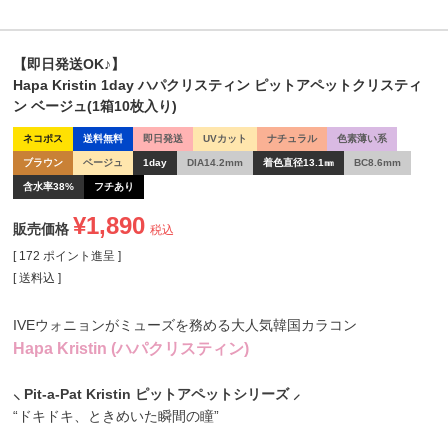
【即日発送OK♪】
Hapa Kristin 1day ハパクリスティン ピットアペットクリスティ
ン ベージュ(1箱10枚入り)
ネコポス
送料無料
即日発送
UVカット
ナチュラル
色素薄い系
ブラウン
ベージュ
1day
DIA14.2mm
着色直径13.1㎜
BC8.6mm
含水率38%
フチあり
¥
1,890
販売価格
税込
[
172
ポイント進呈 ]
送料込
IVEウォニョンがミューズを務める大人気韓国カラコン
Hapa Kristin (ハパクリスティン)
⸜ Pit-a-Pat Kristin ピットアペットシリーズ ⸝
“ドキドキ、ときめいた瞬間の瞳”