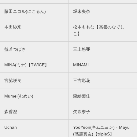
藤田ニコル(にこるん)
堀未央奈
本田紗来
松本ももな【高嶺のなでし
こ】
益若つばさ
三上悠亜
MINA(ミナ)【TWICE】
MINAMI
宮脇咲良
三吉彩花
Mumei(むめい)
森絵梨佳
森香澄
矢吹奈子
Uchan
YooYeon(キムユヨン)・Mayu
(髙麗真友)【tripleS】