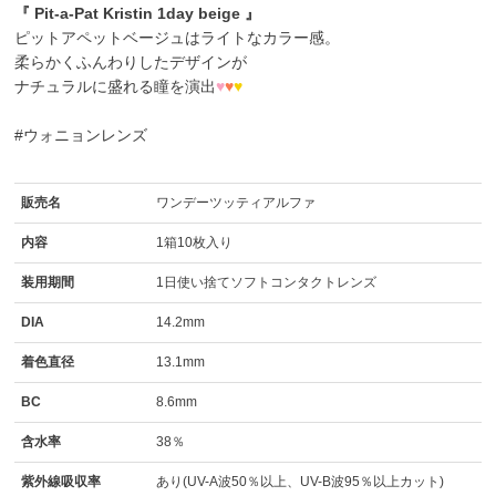
『 Pit-a-Pat Kristin 1day beige 』
ピットアペットベージュはライトなカラー感。
柔らかくふんわりしたデザインが
ナチュラルに盛れる瞳を演出
♥
♥
♥
#ウォニョンレンズ
販売名
ワンデーツッティアルファ
内容
1箱10枚入り
装用期間
1日使い捨てソフトコンタクトレンズ
DIA
14.2mm
着色直径
13.1mm
BC
8.6mm
含水率
38％
紫外線吸収率
あり(UV-A波50％以上、UV-B波95％以上カット)