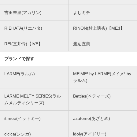
吉田朱里(アカリン)
よしミチ
RIEHATA(リエハタ)
RINON(村上璃杏)【ME:I】
REI(直井怜)【IVE】
渡辺直美
ブランドで探す
LARME(ラルム)
MEiME! by LARME(メイメ! by
ラルム)
LARME MELTY SERIES(ラル
Betties(ベティーズ)
ムメルティシリーズ)
it mee(イットミー)
azatome(あざとめ)
cicica(シシカ)
idoly(アイドリー)