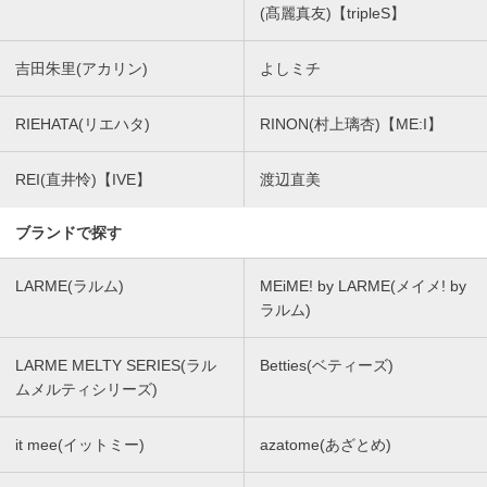
(髙麗真友)【tripleS】
吉田朱里(アカリン)
よしミチ
RIEHATA(リエハタ)
RINON(村上璃杏)【ME:I】
REI(直井怜)【IVE】
渡辺直美
ブランドで探す
LARME(ラルム)
MEiME! by LARME(メイメ! by
ラルム)
LARME MELTY SERIES(ラル
Betties(ベティーズ)
ムメルティシリーズ)
it mee(イットミー)
azatome(あざとめ)