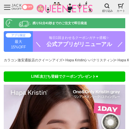
JACK
OFF
ON/OFF
絞り込み
カート
残り
51分40秒
までのご注文で即日発送
アプリ限定
毎日1回まわせるクーポンガチャ搭載✨
最大
＼ 公式アプリがリニューアル ／
15%OFF
カラコン激安通販店のクイーンアイズ
Hapa Kristin(ハパクリスティン)
Hapa
LINE友だち登録でクーポンプレゼント♥