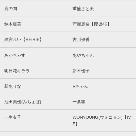
鹿の間
重盛さと美
鈴木瞳美
守屋麗奈【櫻坂46】
黒宮れい【REIRIE】
古川優香
あかちゃす
あやちゃん
明日花キララ
新木優子
新ありな
Rちゃん
池田美優(みちょぱ)
一条響
一生友子
WONYOUNG(ウォニョン)【IV
E】