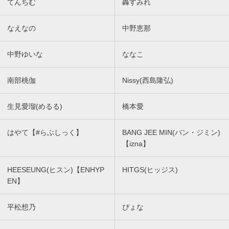
てんちむ
轟すみれ
なえなの
中野恵那
中野ゆいな
ななこ
南部桃伽
Nissy(西島隆弘)
生見愛瑠(めるる)
橋本愛
はやて【#らぶしっく】
BANG JEE MIN(バン・ジミン)
【izna】
HEESEUNG(ヒスン)【ENHYP
HITGS(ヒッジス)
EN】
平松想乃
ぴょな