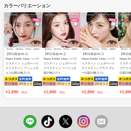
【即日発送OK♪】
【即日発送OK♪】
【即日発送OK♪】
【即日発
Hapa Kristin 1day ハパク
Hapa Kristin 1day ハパク
Hapa Kristin 1day ハパク
Hapa Kr
リスティン シュガーハイ
リスティン シュガーハイ
リスティン シュガーハイ
リスティ
クリスティン アッシュチ
クリスティン ベージュ(1
クリスティンプラス グレ
ブクリス
ョコ(1箱10枚入り)
箱10枚入り)
ー(1箱10枚入り)
(1箱10
ネコポス
送料無料
ネコポス
送料無料
ネコポス
送料無料
ネコポ
即日発送
UVカット
1day
即日発送
UVカット
1day
即日発送
UVカット
1day
即日発
¥
1,890
¥
1,890
¥
1,890
¥
1,89
税込
税込
税込