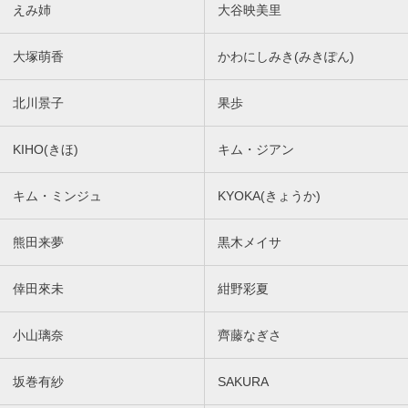
えみ姉
大谷映美里
大塚萌香
かわにしみき(みきぽん)
北川景子
果歩
KIHO(きほ)
キム・ジアン
キム・ミンジュ
KYOKA(きょうか)
熊田来夢
黒木メイサ
倖田來未
紺野彩夏
小山璃奈
齊藤なぎさ
坂巻有紗
SAKURA