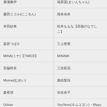
廣瀬麻伊
福原遥(まいんちゃん)
藤田ニコル(にこるん)
堀未央奈
本田紗来
松本ももな【高嶺のなでし
こ】
益若つばさ
三上悠亜
MINA(ミナ)【TWICE】
MINAMI
宮脇咲良
三吉彩花
Mumei(むめい)
森絵梨佳
森香澄
矢吹奈子
Uchan
YooYeon(キムユヨン)・Mayu