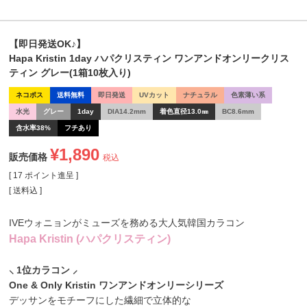
【即日発送OK♪】
Hapa Kristin 1day ハパクリスティン ワンアンドオンリークリス
ティン グレー(1箱10枚入り)
ネコポス
送料無料
即日発送
UVカット
ナチュラル
色素薄い系
水光
グレー
1day
DIA14.2mm
着色直径13.0㎜
BC8.6mm
含水率38%
フチあり
¥
1,890
販売価格
税込
[
17
ポイント進呈 ]
送料込
IVEウォニョンがミューズを務める大人気韓国カラコン
Hapa Kristin (ハパクリスティン)
⸜ 1位カラコン ⸝
One & Only Kristin ワンアンドオンリーシリーズ
デッサンをモチーフにした繊細で立体的な