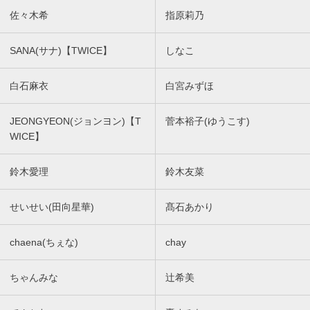
佐々木希
指原莉乃
SANA(サナ)【TWICE】
しなこ
白石麻衣
白宮みずほ
JEONGYEON(ジョンヨン)【T
菅本裕子(ゆうこす)
WICE】
鈴木愛理
鈴木友菜
せいせい(田向星華)
髙石あかり
chaena(ちぇな)
chay
ちゃんみな
辻希美