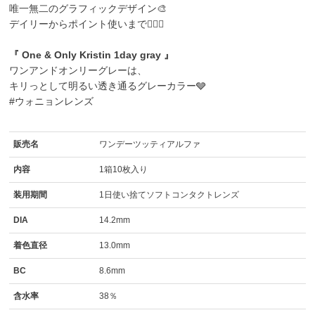
唯一無二のグラフィックデザイン🎨
デイリーからポイント使いまで🙆‍♀️✨
『 One & Only Kristin 1day gray 』
ワンアンドオンリーグレーは、
キリっとして明るい透き通るグレーカラー🩶
#ウォニョンレンズ
販売名
ワンデーツッティアルファ
内容
1箱10枚入り
装用期間
1日使い捨てソフトコンタクトレンズ
DIA
14.2mm
着色直径
13.0mm
BC
8.6mm
含水率
38％