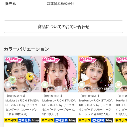
販売元
双葉貿易株式会社
商品についてのお問い合わせ
【即日発送NG】
【即日発送NG】
【即日発送NG】
【即日発
MerMer by RICH STANDA
MerMer by RICH STANDA
MerMer by RICH STANDA
MerMer
RD メルメル by リッチス
RD メルメル by リッチス
RD メルメル by リッチス
RD メル
タンダード スレートグレ
タンダード シーブルー (1
タンダード スモーキーグ
タンダー
イ (1箱10枚入り)
箱10枚入り)
レージュ (1箱10枚入り)
10枚入り
ネコポス
送料無料
1day
ネコポス
送料無料
1day
ネコポス
送料無料
1day
ネコポ