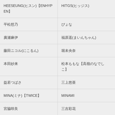
HEESEUNG(ヒスン)【ENHYP
HITGS(ヒッジス)
EN】
平松想乃
ぴょな
廣瀬麻伊
福原遥(まいんちゃん)
藤田ニコル(にこるん)
堀未央奈
本田紗来
松本ももな【高嶺のなでし
こ】
益若つばさ
三上悠亜
MINA(ミナ)【TWICE】
MINAMI
宮脇咲良
三吉彩花