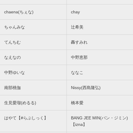
chaena(ちぇな)
chay
ちゃんみな
辻希美
てんちむ
轟すみれ
なえなの
中野恵那
中野ゆいな
ななこ
南部桃伽
Nissy(西島隆弘)
生見愛瑠(めるる)
橋本愛
はやて【#らぶしっく】
BANG JEE MIN(バン・ジミン)
【izna】