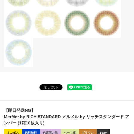
【即日発送NG】
MerMer by RICH STANDARD メルメル by リッチスタンダード ア
ンバー (1箱10枚入り)
ネコポス
送料無料
色素薄い系
ハーフ瞳
ブラウン
1day