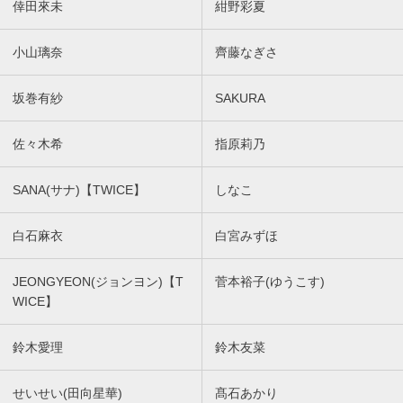
倖田來未
紺野彩夏
小山璃奈
齊藤なぎさ
坂巻有紗
SAKURA
佐々木希
指原莉乃
SANA(サナ)【TWICE】
しなこ
白石麻衣
白宮みずほ
JEONGYEON(ジョンヨン)【T
菅本裕子(ゆうこす)
WICE】
鈴木愛理
鈴木友菜
せいせい(田向星華)
髙石あかり