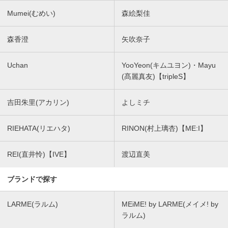
Mumei(むめい)
森絵梨佳
森香澄
矢吹奈子
Uchan
YooYeon(キムユヨン)・Mayu
(髙麗真友)【tripleS】
吉田朱里(アカリン)
よしミチ
RIEHATA(リエハタ)
RINON(村上璃杏)【ME:I】
REI(直井怜)【IVE】
渡辺直美
ブランドで探す
LARME(ラルム)
MEiME! by LARME(メイメ! by
ラルム)