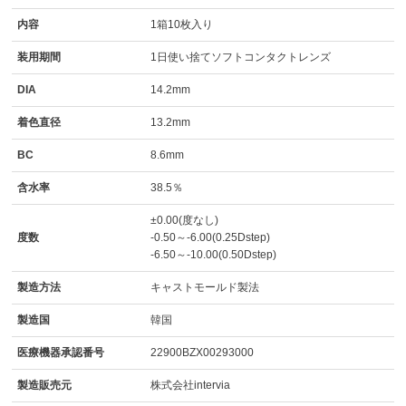
内容
1箱10枚入り
装用期間
1日使い捨てソフトコンタクトレンズ
DIA
14.2mm
着色直径
13.2mm
BC
8.6mm
含水率
38.5％
±0.00(度なし)
度数
-0.50～-6.00(0.25Dstep)
-6.50～-10.00(0.50Dstep)
製造方法
キャストモールド製法
製造国
韓国
医療機器承認番号
22900BZX00293000
製造販売元
株式会社intervia