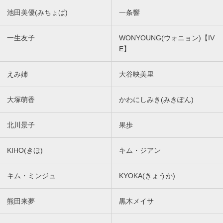
池田美優(みちょぱ)
一条響
一生友子
WONYOUNG(ウォニョン)【IV
E】
えみ姉
大谷映美里
大塚萌香
かわにしみき(みきぽん)
北川景子
果歩
KIHO(きほ)
キム・ジアン
キム・ミンジュ
KYOKA(きょうか)
熊田来夢
黒木メイサ