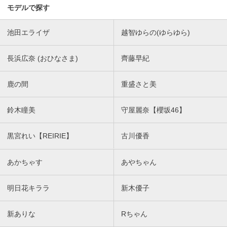
モデルで探す
池田エライザ
越智ゆらの(ゆらゆら)
長浜広奈 (おひなさま)
齊藤早紀
鹿の間
重盛さと美
鈴木瞳美
守屋麗奈【櫻坂46】
黒宮れい【REIRIE】
古川優香
あかちゃす
あやちゃん
明日花キララ
新木優子
新ありな
Rちゃん