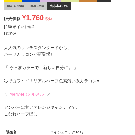
DIA14.2mm
BC8.6mm
含水率38.5%
¥
1,760
販売価格
税込
[
160
ポイント進呈 ]
送料込
大人気のリッチスタンダードから、
ハーフカラコンが新登場♪
『 今っぽカラーで、新しい自分に。 』
秒でカワイイ！リアルハーフ色素薄い系カラコン♥
＼
MerMer (メルメル)
／
アンバーは甘いオレンジキャンディで、
こなれハーフ瞳に♪
販売名
ハイジェニック1day