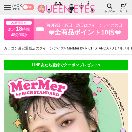
JACK
OFF
ON/OFF
絞り込み
カート
24時間限定
毎月9日・19日・29日はクイーンアイズの日
18
あと
時間
超得
❤️全商品ポイント10倍❤️
48分30秒
カラコン激安通販店のクイーンアイズ
MerMer by RICH STANDARD (メル
LINE友だち登録でクーポンプレゼント♥