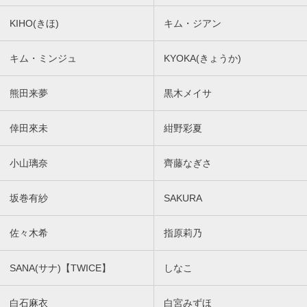
KIHO(きほ)
キム・ジアン
キム・ミンジュ
KYOKA(きょうか)
熊田来夢
黒木メイサ
倖田來未
紺野彩夏
小山璃奈
齊藤なぎさ
坂巻有紗
SAKURA
佐々木希
指原莉乃
SANA(サナ)【TWICE】
しなこ
白石麻衣
白宮みずほ