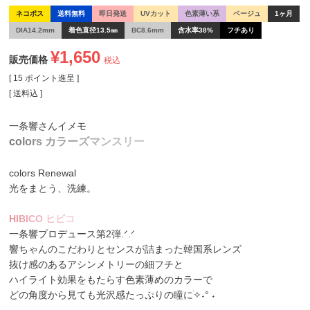
ネコポス
送料無料
即日発送
UVカット
色素薄い系
ベージュ
1ヶ月
DIA14.2mm
着色直径13.5㎜
BC8.6mm
含水率38%
フチあり
¥
1,650
販売価格
税込
[
15
ポイント進呈 ]
送料込
一条響さんイメモ
c
o
l
o
r
s
カ
ラ
ー
ズ
マ
ン
ス
リ
ー
colors Renewal
光をまとう、洗練。
H
I
B
I
C
O
ヒ
ビ
コ
一条響プロデュース第2弾.ᐟ.ᐟ
響ちゃんのこだわりとセンスが詰まった韓国系レンズ
抜け感のあるアシンメトリーの細フチと
ハイライト効果をもたらす色素薄めのカラーで
どの角度から見ても光沢感たっぷりの瞳に࣪✧˖° ˖