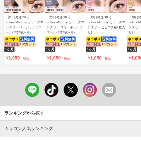
【即日発送OK♪】
【即日発送OK♪】
【即日発送OK♪】
【即日発
colors Monthly カラーズマ
colors Monthly カラーズマ
colors Monthly カラーズマ
colors
ンスリー ベージュルミエ
ンスリー スモーキールミ
ンスリー ヒビコ(1箱2枚入
ンスリー
ール(1箱2枚入り)
エール(1箱2枚入り)
り)
り)
ネコポス
送料無料
ネコポス
送料無料
ネコポス
送料無料
ネコポ
即日発送
UVカット
即日発送
UVカット
即日発送
UVカット
即日発
1ヶ月
1ヶ月
1ヶ月
1ヶ月
¥
1,650
¥
1,650
¥
1,650
¥
1,65
税込
税込
税込
ランキングから探す
カラコン人気ランキング