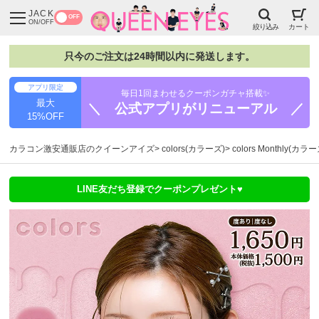
JACK
OFF
ON/OFF
絞り込み
カート
只今のご注文は24時間以内に発送します。
アプリ限定
毎日1回まわせるクーポンガチャ搭載✨
最大
＼ 公式アプリがリニューアル ／
15%OFF
カラコン激安通販店のクイーンアイズ
colors(カラーズ)
colors Monthly(
LINE友だち登録でクーポンプレゼント♥