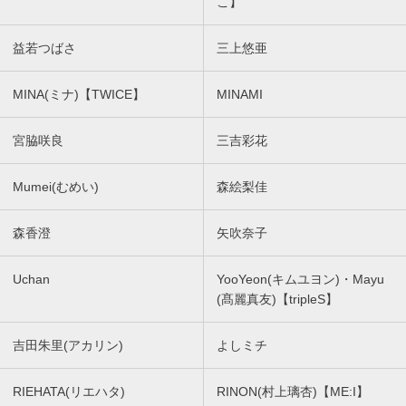
こ】
益若つばさ
三上悠亜
MINA(ミナ)【TWICE】
MINAMI
宮脇咲良
三吉彩花
Mumei(むめい)
森絵梨佳
森香澄
矢吹奈子
Uchan
YooYeon(キムユヨン)・Mayu
(髙麗真友)【tripleS】
吉田朱里(アカリン)
よしミチ
RIEHATA(リエハタ)
RINON(村上璃杏)【ME:I】