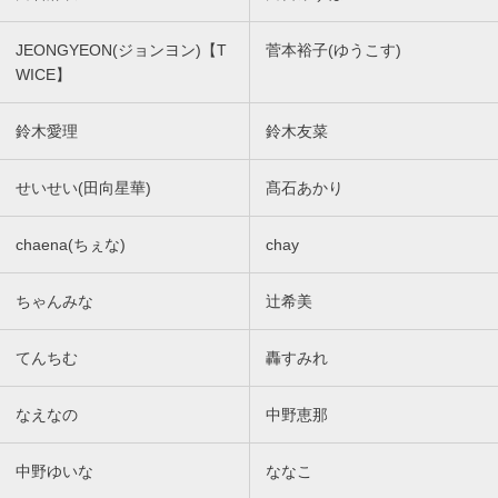
JEONGYEON(ジョンヨン)【T
菅本裕子(ゆうこす)
WICE】
鈴木愛理
鈴木友菜
せいせい(田向星華)
髙石あかり
chaena(ちぇな)
chay
ちゃんみな
辻希美
てんちむ
轟すみれ
なえなの
中野恵那
中野ゆいな
ななこ