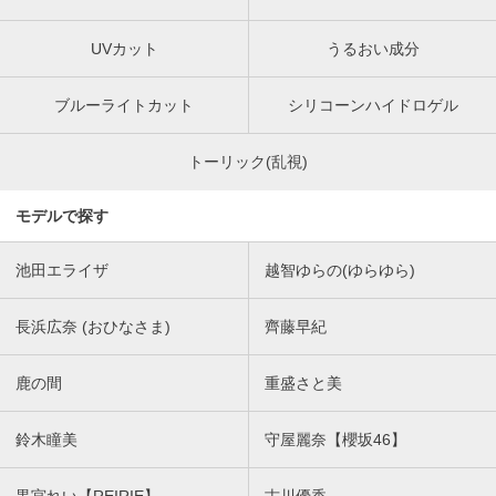
UVカット
うるおい成分
ブルーライトカット
シリコーンハイドロゲル
トーリック(乱視)
モデルで探す
池田エライザ
越智ゆらの(ゆらゆら)
長浜広奈 (おひなさま)
齊藤早紀
鹿の間
重盛さと美
鈴木瞳美
守屋麗奈【櫻坂46】