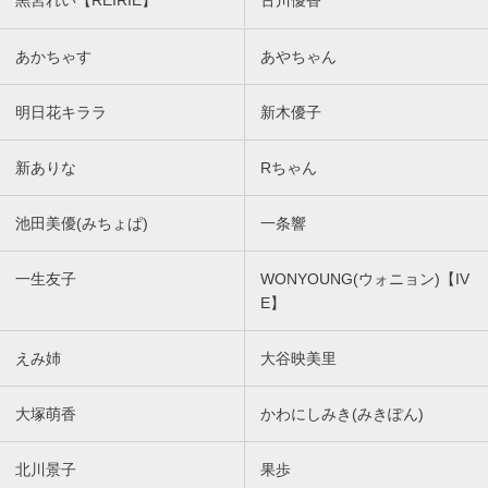
黒宮れい【REIRIE】
古川優香
あかちゃす
あやちゃん
明日花キララ
新木優子
新ありな
Rちゃん
池田美優(みちょぱ)
一条響
一生友子
WONYOUNG(ウォニョン)【IV
E】
えみ姉
大谷映美里
大塚萌香
かわにしみき(みきぽん)
北川景子
果歩