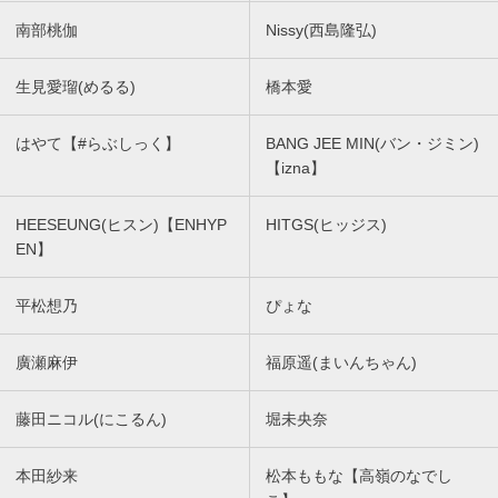
南部桃伽
Nissy(西島隆弘)
生見愛瑠(めるる)
橋本愛
はやて【#らぶしっく】
BANG JEE MIN(バン・ジミン)
【izna】
HEESEUNG(ヒスン)【ENHYP
HITGS(ヒッジス)
EN】
平松想乃
ぴょな
廣瀬麻伊
福原遥(まいんちゃん)
藤田ニコル(にこるん)
堀未央奈
本田紗来
松本ももな【高嶺のなでし