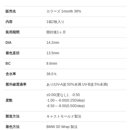
販売名
カラーズ 1month 38%
内容
1箱2枚入り
装用期間
開封後1ヶ月
DIA
14.2mm
着色直径
13.5mm
BC
8.6mm
含水率
38.0％
紫外線透過率
あり(UV-A波:50%未満 UV-B波:5%未満)
±0.00(度なし)、-0.50
度数
-1.00～-6.00(0.25Dstep)
-6.50～-8.00(0.50Dstep)
製造方法
キャストモールド製法
着色方法
BMW 3D Wrap 製法