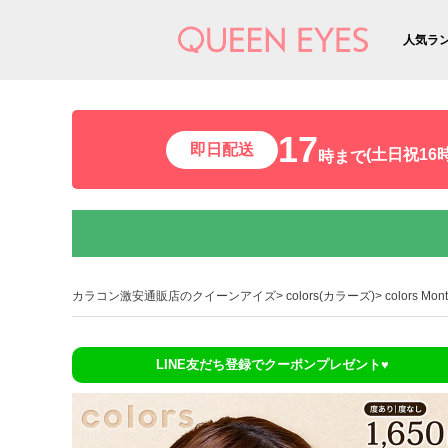
人気ラ
17
即日配送
(土日祝16時
時まで
カラコン激安通販店のクイーンアイズ
colors(カラーズ)
colors M
LINE友だち登録でクーポンプレゼント♥