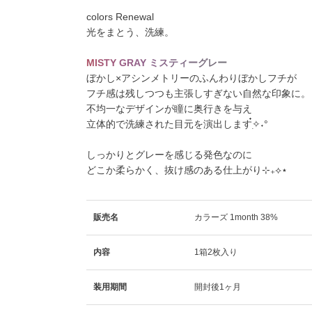
colors Renewal
光をまとう、洗練。
M
I
S
T
Y
G
R
A
Y
ミ
ス
テ
ィ
ー
グ
レ
ー
ぼかし×アシンメトリーのふんわりぼかしフチが
フチ感は残しつつも主張しすぎない自然な印象に。
不均一なデザインが瞳に奥行きを与え
立体的で洗練された目元を演出します๋࣭✧˖°
しっかりとグレーを感じる発色なのに
どこか柔らかく、抜け感のある仕上がり⊹₊⟡⋆
販売名
カラーズ 1month 38%
内容
1箱2枚入り
装用期間
開封後1ヶ月