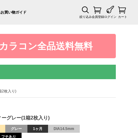
集
お買い物ガイド
絞り込み
会員登録
ログイン
カート
カラコン全品送料無料
1箱2枚入り)
ティーグレー(1箱2枚入り)
グレー
1ヶ月
DIA14.5mm
フチあり