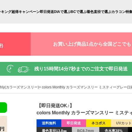
ンキング
超得キャンペーン
即日発送
DIAで選ぶ
BCで選ぶ
着色直径で選ぶ
カラコン特
お買い上げ商品1点から全国どこでも
)
残り
15時間14分6秒
までのご注文で即日発送
onthly(カラーズマンスリー)
colors Monthly カラーズマンスリー ミスティーグレー(
【即日発送OK♪】
colors Monthly カラーズマンスリー ミス
送料無料
即日発送
ネコポス
UVカット
着色直径13.8㎜
BC8.7mm
含水率38%