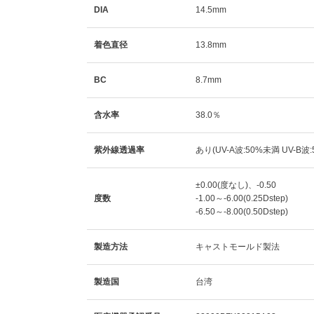
DIA
14.5mm
着色直径
13.8mm
BC
8.7mm
含水率
38.0％
紫外線透過率
あり(UV-A波:50%未満 UV-B波
±0.00(度なし)、-0.50
度数
-1.00～-6.00(0.25Dstep)
-6.50～-8.00(0.50Dstep)
製造方法
キャストモールド製法
製造国
台湾