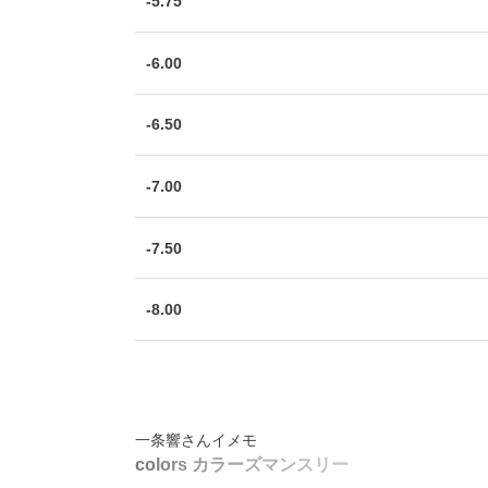
-5.75
-6.00
-6.50
-7.00
-7.50
-8.00
一条響さんイメモ
c
o
l
o
r
s
カ
ラ
ー
ズ
マ
ン
ス
リ
ー