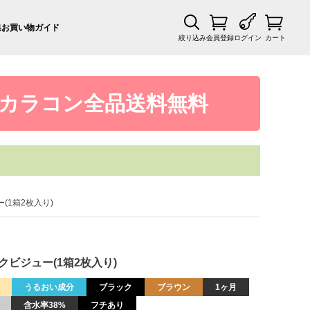
集
お買い物ガイド
絞り込み
会員登録
ログイン
カート
カラコン全品送料無料
ー(1箱2枚入り)
ラックビジュー(1箱2枚入り)
うるおい成分
ブラック
ブラウン
1ヶ月
含水率38%
フチあり