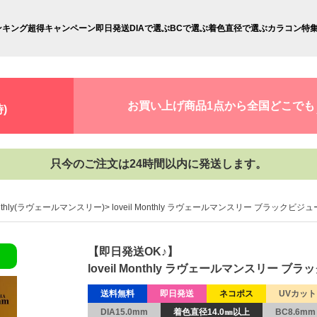
ンキング
超得キャンペーン
即日発送
DIAで選ぶ
BCで選ぶ
着色直径で選ぶ
カラコン特
お買い上げ商品1点から全国どこでも
)
只今のご注文は24時間以内に発送します。
Monthly(ラヴェールマンスリー)
loveil Monthly ラヴェールマンスリー ブラックビジュ
【即日発送OK♪】
loveil Monthly ラヴェールマンスリー ブ
送料無料
即日発送
ネコポス
UVカット
DIA15.0mm
着色直径14.0㎜以上
BC8.6mm