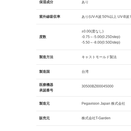
保湿成分
あり
紫外線吸収率
あり(UV-A波:50%以上 UV-B波
±0.00(度なし)
度数
-0.75～-5.00(0.25Dstep)
-5.50～-8.00(0.50Dstep)
製造方法
キャストモールド製法
製造国
台湾
医療機器
30500BZI00045000
承認番号
製造元
Pegavision Japan 株式会社
販売元
株式会社T-Garden