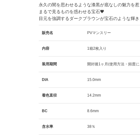
永久の闇を思わせるような漆黒が底なしの魅力を惹
まるで見るものを惑わせる宝石🖤
目元を強調するダークブラウンが宝石のような輝き
販売名
PVマンスリー
内容
1箱2枚入り
装用期間
開封後1ヶ月(使用方法・頻度に
DIA
15.0mm
着色直径
14.2mm
BC
8.6mm
含水率
38％