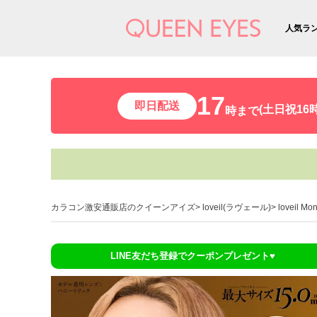
人気ラ
17
即日配送
(土日祝16時
時まで
カラコン激安通販店のクイーンアイズ
loveil(ラヴェール)
loveil 
LINE友だち登録でクーポンプレゼント♥