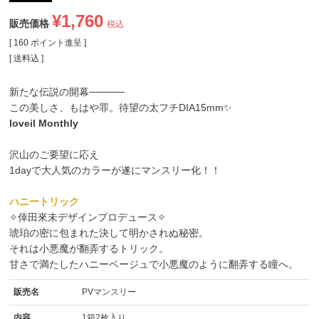
¥
1,760
販売価格
税込
[
160
ポイント進呈 ]
送料込
新たな伝説の開幕─────
この美しさ、もはや罪。待望の太フチDIA15mm✨️
loveil Monthly
沢山のご要望に応え
1dayで大人気のカラーが遂にマンスリー化！！
ハニートリック
✧倖田來未デザインプロデュース✧
琥珀の密に包まれた決して明かされぬ秘密。
それは小悪魔が翻弄するトリック。
甘さで満たしたハニーベージュで小悪魔のように翻弄する瞳へ。
販売名
PVマンスリー
内容
1箱2枚入り