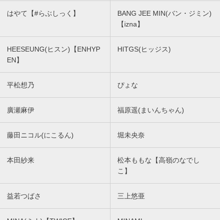
はやて【#らぶしっく】
BANG JEE MIN(バン・ジミン)
【izna】
HEESEUNG(ヒスン)【ENHYP
HITGS(ヒッジス)
EN】
平松想乃
ぴょな
廣瀬麻伊
福原遥(まいんちゃん)
藤田ニコル(にこるん)
堀未央奈
本田紗来
松本ももな【高嶺のなでし
こ】
益若つばさ
三上悠亜