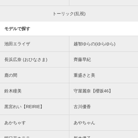
トーリック(乱視)
モデルで探す
池田エライザ
越智ゆらの(ゆらゆら)
長浜広奈 (おひなさま)
齊藤早紀
鹿の間
重盛さと美
鈴木瞳美
守屋麗奈【櫻坂46】
黒宮れい【REIRIE】
古川優香
あかちゃす
あやちゃん