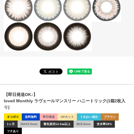
【即日発送OK♪】
loveil Monthly ラヴェールマンスリー ハニートリック(1箱2枚入
り)
ネコポス
送料無料
即日発送
UVカット
うるおい成分
ブラウン
1ヶ月
DIA15.0mm
着色直径14.0㎜以上
BC8.6mm
含水率38%
フチあり