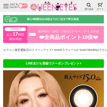
JACK
OFF
ON/OFF
絞り込み
カート
残り
9時間36分44秒
までのご注文で即日発送
24時間限定
毎月9日・19日・29日はクイーンアイズの日
17
あと
時間
超得
❤️全商品ポイント10倍❤️
36分44秒
カラコン激安通販店のクイーンアイズ
loveil(ラヴェール)
loveil Monthly
LINE友だち登録でクーポンプレゼント♥