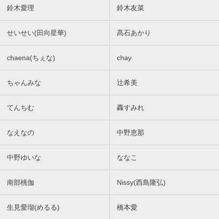
鈴木愛理
鈴木友菜
せいせい(田向星華)
髙石あかり
chaena(ちぇな)
chay
ちゃんみな
辻希美
てんちむ
轟すみれ
なえなの
中野恵那
中野ゆいな
ななこ
南部桃伽
Nissy(西島隆弘)
生見愛瑠(めるる)
橋本愛