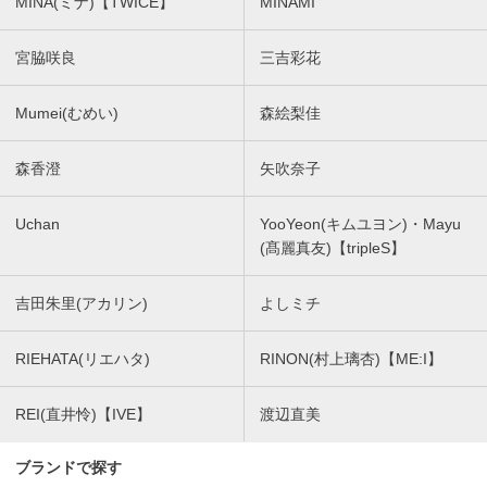
MINA(ミナ)【TWICE】
MINAMI
宮脇咲良
三吉彩花
Mumei(むめい)
森絵梨佳
森香澄
矢吹奈子
Uchan
YooYeon(キムユヨン)・Mayu
(髙麗真友)【tripleS】
吉田朱里(アカリン)
よしミチ
RIEHATA(リエハタ)
RINON(村上璃杏)【ME:I】
REI(直井怜)【IVE】
渡辺直美
ブランドで探す