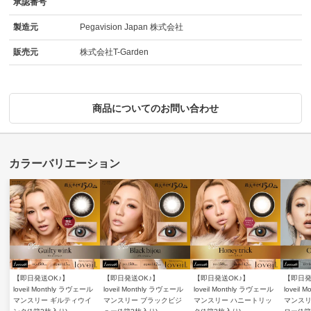
承認番号
製造元
Pegavision Japan 株式会社
販売元
株式会社T-Garden
商品についてのお問い合わせ
【即日発送OK♪】
【即日発送OK♪】
【即日発送OK♪】
【即日発
loveil Monthly ラヴェール
loveil Monthly ラヴェール
loveil Monthly ラヴェール
loveil
マンスリー ギルティウイ
マンスリー ブラックビジ
マンスリー ハニートリッ
マンスリ