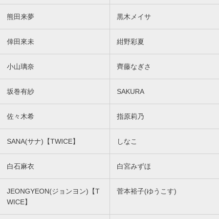
熊田来夢
黒木メイサ
倖田來未
紺野彩夏
小山璃奈
齊藤なぎさ
坂巻有紗
SAKURA
佐々木希
指原莉乃
SANA(サナ)【TWICE】
しなこ
白石麻衣
白宮みずほ
JEONGYEON(ジョンヨン)【T
菅本裕子(ゆうこす)
WICE】