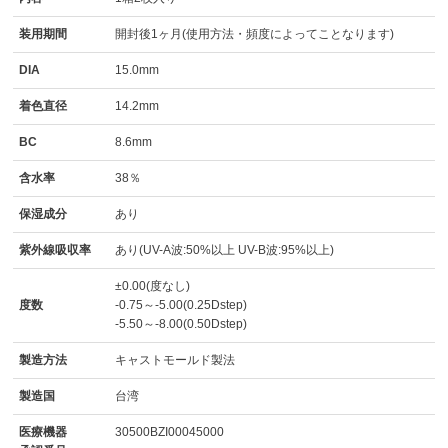
装用期間
開封後1ヶ月(使用方法・頻度によってことなります)
DIA
15.0mm
着色直径
14.2mm
BC
8.6mm
含水率
38％
保湿成分
あり
紫外線吸収率
あり(UV-A波:50%以上 UV-B波:95%以上)
±0.00(度なし)
度数
-0.75～-5.00(0.25Dstep)
-5.50～-8.00(0.50Dstep)
製造方法
キャストモールド製法
製造国
台湾
医療機器
30500BZI00045000