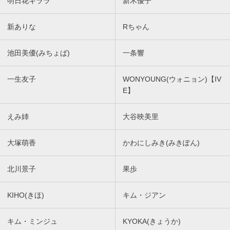
明日花キララ
新木優子
新ありな
Rちゃん
池田美優(みちょぱ)
一条響
一生友子
WONYOUNG(ウォニョン)【IV
E】
えみ姉
大谷映美里
大塚萌香
かわにしみき(みきぽん)
北川景子
果歩
KIHO(きほ)
キム・ジアン
キム・ミンジュ
KYOKA(きょうか)