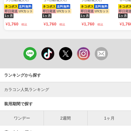
ンク(1箱2枚入り)
ュー(1箱2枚入り)
ク(1箱2枚入り)
ロー(1箱
ネコポス
送料無料
ネコポス
送料無料
ネコポス
送料無料
ネコポ
即日発送
UVカット
即日発送
UVカット
即日発送
UVカット
即日発
1ヶ月
1ヶ月
1ヶ月
1ヶ月
¥
1,760
¥
1,760
¥
1,760
¥
1,76
税込
税込
税込
ランキングから探す
カラコン人気ランキング
装用期間で探す
ワンデー
2週間
1ヶ月