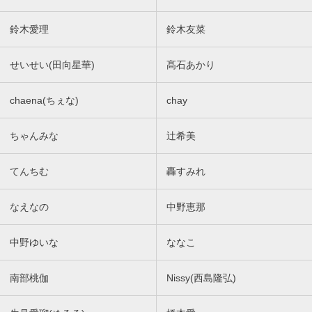
鈴木愛理
鈴木友菜
せいせい(田向星華)
髙石あかり
chaena(ちぇな)
chay
ちゃんみな
辻希美
てんちむ
轟すみれ
なえなの
中野恵那
中野ゆいな
ななこ
南部桃伽
Nissy(西島隆弘)