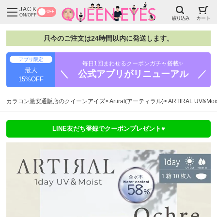
JACK
OFF
ON/OFF
絞り込み
カート
只今のご注文は24時間以内に発送します。
アプリ限定
毎日1回まわせるクーポンガチャ搭載✨
最大
＼ 公式アプリがリニューアル ／
15%OFF
カラコン激安通販店のクイーンアイズ
Artiral(アーティラル)
ARTIRAL UV&
LINE友だち登録でクーポンプレゼント♥