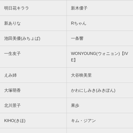
明日花キララ
新木優子
新ありな
Rちゃん
池田美優(みちょぱ)
一条響
一生友子
WONYOUNG(ウォニョン)【IV
E】
えみ姉
大谷映美里
大塚萌香
かわにしみき(みきぽん)
北川景子
果歩
KIHO(きほ)
キム・ジアン