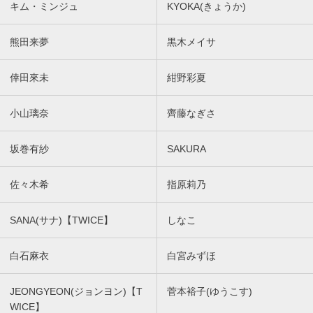
キム・ミンジュ
KYOKA(きょうか)
熊田来夢
黒木メイサ
倖田來未
紺野彩夏
小山璃奈
齊藤なぎさ
坂巻有紗
SAKURA
佐々木希
指原莉乃
SANA(サナ)【TWICE】
しなこ
白石麻衣
白宮みずほ
JEONGYEON(ジョンヨン)【T
菅本裕子(ゆうこす)
WICE】