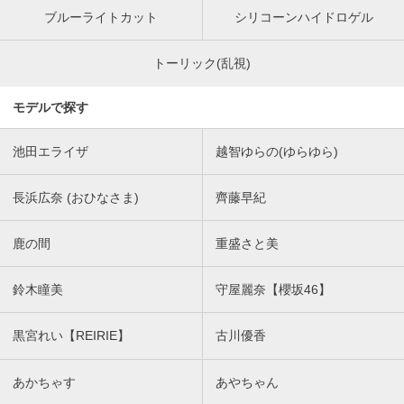
ブルーライトカット
シリコーンハイドロゲル
トーリック(乱視)
モデルで探す
池田エライザ
越智ゆらの(ゆらゆら)
長浜広奈 (おひなさま)
齊藤早紀
鹿の間
重盛さと美
鈴木瞳美
守屋麗奈【櫻坂46】
黒宮れい【REIRIE】
古川優香
あかちゃす
あやちゃん