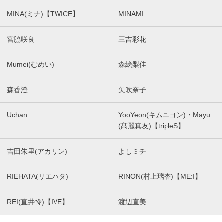
MINA(ミナ)【TWICE】
MINAMI
宮脇咲良
三吉彩花
Mumei(むめい)
森絵梨佳
森香澄
矢吹奈子
Uchan
YooYeon(キムユヨン)・Mayu
(髙麗真友)【tripleS】
吉田朱里(アカリン)
よしミチ
RIEHATA(リエハタ)
RINON(村上璃杏)【ME:I】
REI(直井怜)【IVE】
渡辺直美