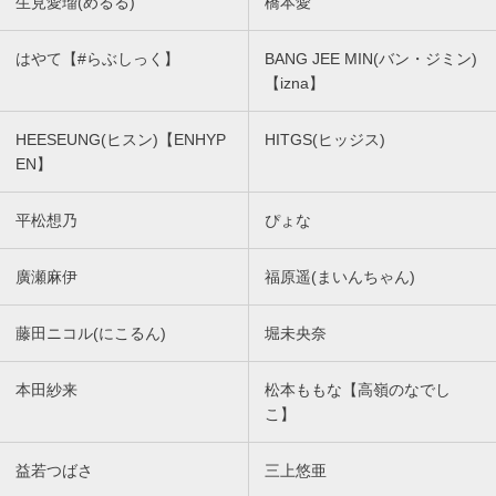
生見愛瑠(めるる)
橋本愛
はやて【#らぶしっく】
BANG JEE MIN(バン・ジミン)
【izna】
HEESEUNG(ヒスン)【ENHYP
HITGS(ヒッジス)
EN】
平松想乃
ぴょな
廣瀬麻伊
福原遥(まいんちゃん)
藤田ニコル(にこるん)
堀未央奈
本田紗来
松本ももな【高嶺のなでし
こ】
益若つばさ
三上悠亜