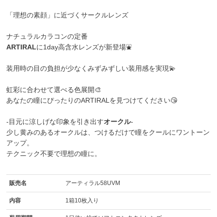
「理想の素顔」に近づくサークルレンズ
ナチュラルカラコンの定番
ARTIRAL
に1day高含水レンズが新登場⛲
装用時の目の負担が少なくみずみずしい装用感を実現💫
虹彩に合わせて選べる色展開🎨
あなたの瞳にぴったりのARTIRALを見つけてください😘
-目元に涼しげな印象を引き出す
オークル
-
少し黄みのあるオークルは、つけるだけで瞳をクールにワントーン
アップ。
テクニック不要で理想の瞳に。
販売名
アーティラル58UVM
内容
1箱10枚入り