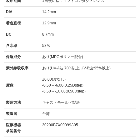
装用期間
1日使い捨てソフトコンタクトレンズ
DIA
14.2mm
着色直径
12.9mm
BC
8.7mm
含水率
58％
保湿成分
あり(MPCポリマー配合)
紫外線吸収率
あり(UV-A波:70%以上 UV-B波:95%以上)
±0.00(度なし)
度数
-0.50～-6.00(0.25Dstep)
-6.50～-10.00(0.50Dstep)
製造方法
キャストモールド製法
製造国
台湾
医療機器
30200BZX00099A05
承認番号