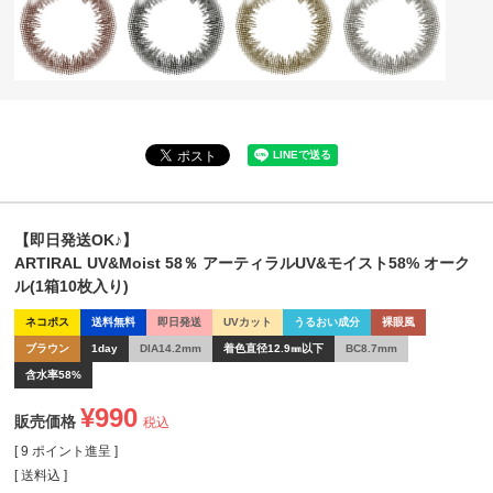
【即日発送OK♪】
ARTIRAL UV&Moist 58％ アーティラルUV&モイスト58% オーク
ル(1箱10枚入り)
ネコポス
送料無料
即日発送
UVカット
うるおい成分
裸眼風
ブラウン
1day
DIA14.2mm
着色直径12.9㎜以下
BC8.7mm
含水率58%
¥
990
販売価格
税込
[
9
ポイント進呈 ]
送料込