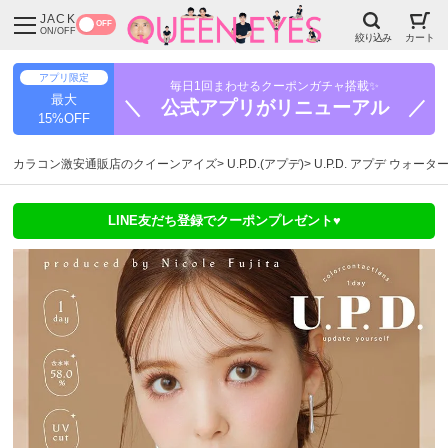
JACK
OFF
ON/OFF
絞り込み
カート
アプリ限定
毎日1回まわせるクーポンガチャ搭載✨
最大
＼ 公式アプリがリニューアル ／
15%OFF
カラコン激安通販店のクイーンアイズ
U.P.D.(アプデ)
U.P.D. アプデ ウォータ
LINE友だち登録でクーポンプレゼント♥