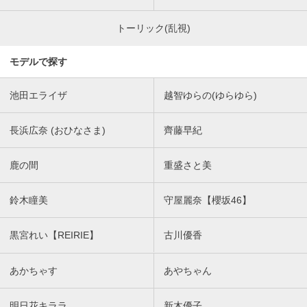
トーリック(乱視)
モデルで探す
池田エライザ
越智ゆらの(ゆらゆら)
長浜広奈 (おひなさま)
齊藤早紀
鹿の間
重盛さと美
鈴木瞳美
守屋麗奈【櫻坂46】
黒宮れい【REIRIE】
古川優香
あかちゃす
あやちゃん
明日花キララ
新木優子