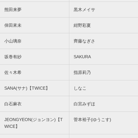
熊田来夢
黒木メイサ
倖田來未
紺野彩夏
小山璃奈
齊藤なぎさ
坂巻有紗
SAKURA
佐々木希
指原莉乃
SANA(サナ)【TWICE】
しなこ
白石麻衣
白宮みずほ
JEONGYEON(ジョンヨン)【T
菅本裕子(ゆうこす)
WICE】