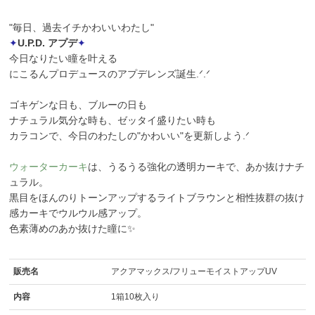
"毎日、過去イチかわいいわたし"
✦
U.P.D. アプデ
✦
今日なりたい瞳を叶える
にこるんプロデュースのアプデレンズ誕生.ᐟ.ᐟ
ゴキゲンな日も、ブルーの日も
ナチュラル気分な時も、ゼッタイ盛りたい時も
カラコンで、今日のわたしの"かわいい"を更新しよう.ᐟ
ウォーターカーキ
は、うるうる強化の透明カーキで、あか抜けナチ
ュラル。
黒目をほんのりトーンアップするライトブラウンと相性抜群の抜け
感カーキでウルウル感アップ。
色素薄めのあか抜けた瞳に✨
販売名
アクアマックス/フリューモイストアップUV
内容
1箱10枚入り