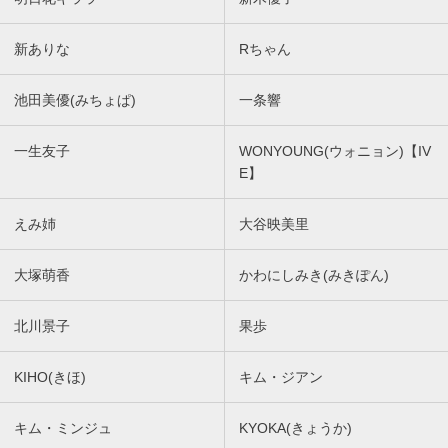
新ありな
Rちゃん
池田美優(みちょぱ)
一条響
一生友子
WONYOUNG(ウォニョン)【IV
E】
えみ姉
大谷映美里
大塚萌香
かわにしみき(みきぽん)
北川景子
果歩
KIHO(きほ)
キム・ジアン
キム・ミンジュ
KYOKA(きょうか)