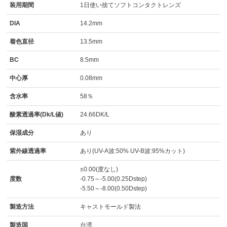
装用期間
1日使い捨てソフトコンタクトレンズ
DIA
14.2mm
着色直径
13.5mm
BC
8.5mm
中心厚
0.08mm
含水率
58％
酸素透過率(Dk/L値)
24.66DK/L
保湿成分
あり
紫外線透過率
あり(UV-A波:50% UV-B波:95%カット)
±0.00(度なし)
度数
-0.75～-5.00(0.25Dstep)
-5.50～-8.00(0.50Dstep)
製造方法
キャストモールド製法
製造国
台湾