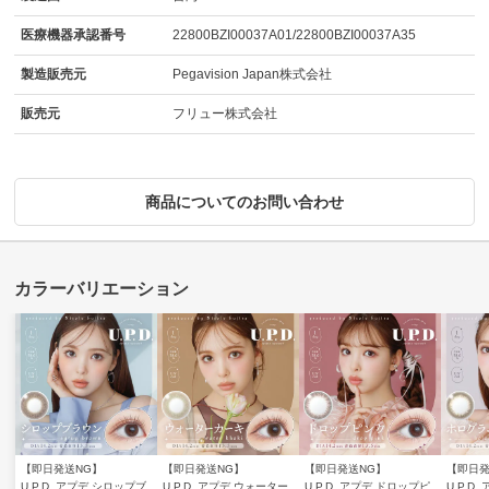
医療機器承認番号
22800BZI00037A01/22800BZI00037A35
製造販売元
Pegavision Japan株式会社
販売元
フリュー株式会社
商品についてのお問い合わせ
【即日発送NG】
【即日発送NG】
【即日発送NG】
【即日発
U.P.D. アプデ シロップブ
U.P.D. アプデ ウォーター
U.P.D. アプデ ドロップピ
U.P.D