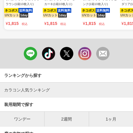
ラウン(1箱10枚入り)
カーキ(1箱10枚入り)
ンク(1箱10枚入り)
ダリア(
ネコポス
送料無料
ネコポス
送料無料
ネコポス
送料無料
ネコポ
UVカット
1day
UVカット
1day
UVカット
1day
UVカッ
¥
1,815
¥
1,815
¥
1,815
¥
1,81
税込
税込
税込
ランキングから探す
カラコン人気ランキング
装用期間で探す
ワンデー
2週間
1ヶ月