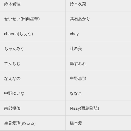
鈴木愛理
鈴木友菜
せいせい(田向星華)
髙石あかり
chaena(ちぇな)
chay
ちゃんみな
辻希美
てんちむ
轟すみれ
なえなの
中野恵那
中野ゆいな
ななこ
南部桃伽
Nissy(西島隆弘)
生見愛瑠(めるる)
橋本愛