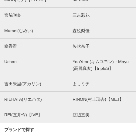
宮脇咲良
三吉彩花
Mumei(むめい)
森絵梨佳
森香澄
矢吹奈子
Uchan
YooYeon(キムユヨン)・Mayu
(髙麗真友)【tripleS】
吉田朱里(アカリン)
よしミチ
RIEHATA(リエハタ)
RINON(村上璃杏)【ME:I】
REI(直井怜)【IVE】
渡辺直美
ブランドで探す