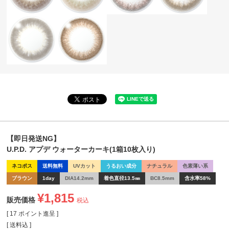
【即日発送NG】
U.P.D. アプデ ウォーターカーキ(1箱10枚入り)
ネコポス
送料無料
UVカット
うるおい成分
ナチュラル
色素薄い系
ブラウン
1day
DIA14.2mm
着色直径13.5㎜
BC8.5mm
含水率58%
¥
1,815
販売価格
税込
[
17
ポイント進呈 ]
送料込