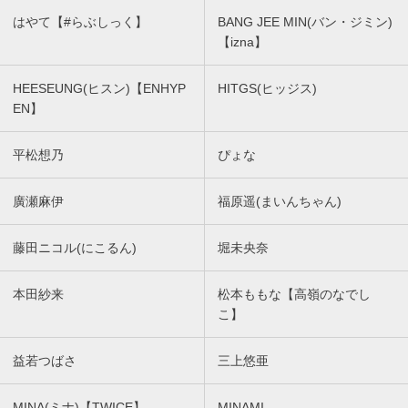
はやて【#らぶしっく】
BANG JEE MIN(バン・ジミン)
【izna】
HEESEUNG(ヒスン)【ENHYP
HITGS(ヒッジス)
EN】
平松想乃
ぴょな
廣瀬麻伊
福原遥(まいんちゃん)
藤田ニコル(にこるん)
堀未央奈
本田紗来
松本ももな【高嶺のなでし
こ】
益若つばさ
三上悠亜
MINA(ミナ)【TWICE】
MINAMI