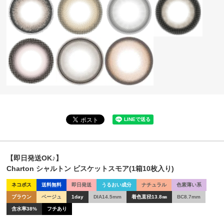
【即日発送OK♪】
Charton シャルトン ビスケットスモア(1箱10枚入り)
ネコポス
送料無料
即日発送
うるおい成分
ナチュラル
色素薄い系
ブラウン
ベージュ
1day
DIA14.5mm
着色直径13.8㎜
BC8.7mm
含水率38%
フチあり