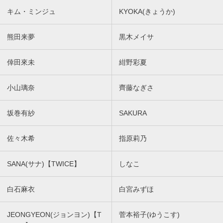
キム・ミンジュ
KYOKA(きょうか)
熊田来夢
黒木メイサ
倖田來未
紺野彩夏
小山璃奈
齊藤なぎさ
坂巻有紗
SAKURA
佐々木希
指原莉乃
SANA(サナ)【TWICE】
しなこ
白石麻衣
白宮みずほ
JEONGYEON(ジョンヨン)【T
菅本裕子(ゆうこす)