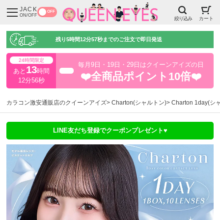
JACK
OFF
ON/OFF
絞り込み
カート
残り
5時間12分56秒
までのご注文で即日発送
24時間限定
毎月9日・19日・29日はクイーンアイズの日
13
あと
時間
超得
❤️全商品ポイント10倍❤️
12分56秒
カラコン激安通販店のクイーンアイズ
Charton(シャルトン)
Charton 1da
LINE友だち登録でクーポンプレゼント♥