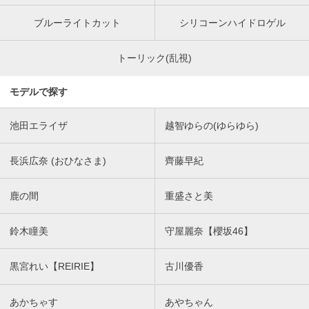
ブルーライトカット
シリコーンハイドロゲル
トーリック(乱視)
モデルで探す
池田エライザ
越智ゆらの(ゆらゆら)
長浜広奈 (おひなさま)
齊藤早紀
鹿の間
重盛さと美
鈴木瞳美
守屋麗奈【櫻坂46】
黒宮れい【REIRIE】
古川優香
あかちゃす
あやちゃん