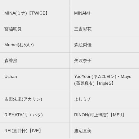
MINA(ミナ)【TWICE】
MINAMI
宮脇咲良
三吉彩花
Mumei(むめい)
森絵梨佳
森香澄
矢吹奈子
Uchan
YooYeon(キムユヨン)・Mayu
(髙麗真友)【tripleS】
吉田朱里(アカリン)
よしミチ
RIEHATA(リエハタ)
RINON(村上璃杏)【ME:I】
REI(直井怜)【IVE】
渡辺直美