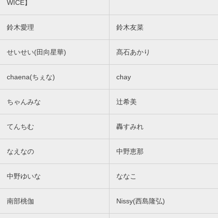
WICE】
鈴木愛理
鈴木友菜
せいせい(田向星華)
髙石あかり
chaena(ちぇな)
chay
ちゃんみな
辻希美
てんちむ
轟すみれ
なえなの
中野恵那
中野ゆいな
ななこ
南部桃伽
Nissy(西島隆弘)