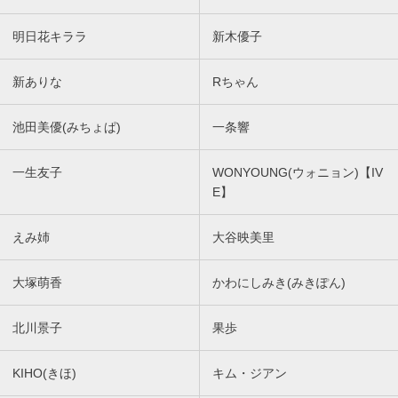
明日花キララ
新木優子
新ありな
Rちゃん
池田美優(みちょぱ)
一条響
一生友子
WONYOUNG(ウォニョン)【IV
E】
えみ姉
大谷映美里
大塚萌香
かわにしみき(みきぽん)
北川景子
果歩
KIHO(きほ)
キム・ジアン