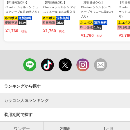
【即日発送OK♪】
【即日発送OK♪】
【即日発送OK♪】
【即日発
Charton シャルトン チュ
Charton シャルトン アイ
Charton シャルトン コー
Chart
ロクレープ(1箱10枚入り)
スミュール(1箱10枚入り)
ヒーブラウニー(1箱10枚
ケットス
入り)
り)
ネコポス
送料無料
ネコポス
送料無料
即日発送
1day
即日発送
1day
ネコポス
送料無料
ネコポ
即日発送
1day
即日発
¥
1,760
¥
1,760
税込
税込
¥
1,760
¥
1,76
税込
ランキングから探す
カラコン人気ランキング
装用期間で探す
ワンデー
2週間
1ヶ月