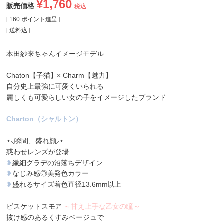
¥
1,760
販売価格
税込
[
160
ポイント進呈 ]
送料込
本田紗来ちゃんイメージモデル
Chaton【子猫】× Charm【魅力】
自分史上最強に可愛くいられる
麗しくも可愛らしい女の子をイメージしたブランド
Charton（シャルトン）
⋆⸜瞬間、盛れ顔⸝⋆
惑わせレンズが登場
❥
繊細グラデの沼落ちデザイン
❥
なじみ感◎美発色カラー
❥
盛れるサイズ着色直径13.6mm以上
ビスケットスモア
～甘え上手な乙女の瞳～
抜け感のあるくすみベージュで