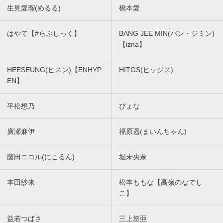
生見愛瑠(めるる)
橋本愛
はやて【#らぶしっく】
BANG JEE MIN(バン・ジミン)
【izna】
HEESEUNG(ヒスン)【ENHYP
HITGS(ヒッジス)
EN】
平松想乃
ぴょな
廣瀬麻伊
福原遥(まいんちゃん)
藤田ニコル(にこるん)
堀未央奈
本田紗来
松本ももな【高嶺のなでし
こ】
益若つばさ
三上悠亜