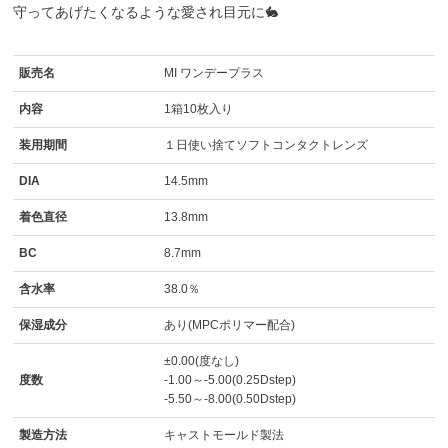
守ってあげたくなるような愛され目元に🐇
販売名
MI ワンデープラス
内容
1箱10枚入り
装用期間
１日使い捨てソフトコンタクトレンズ
DIA
14.5mm
着色直径
13.8mm
BC
8.7mm
含水率
38.0％
保湿成分
あり(MPCポリマー配合)
±0.00(度なし)
度数
-1.00～-5.00(0.25Dstep)
-5.50～-8.00(0.50Dstep)
製造方法
キャストモールド製法