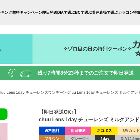
ンキング
超得キャンペーン
即日発送
DIAで選ぶ
BCで選ぶ
着色直径で選ぶ
カラコン特
✧ゾロ目の日の特別クーポン✧
秒
残り
7時間8分22秒
までのご注文で即日発送
huu Lens 1day(チューレンズワンデー)
chuu Lens 1day チューレンズ ミルク
【即日発送OK♪】
chuu Lens 1day チューレンズ ミルクア
送料無料
即日発送
ネコポス
UVカット
ブラウン
グレージュ
1day
DIA14.2m