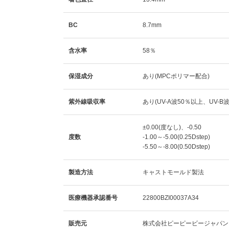
BC
8.7mm
含水率
58％
保湿成分
あり(MPCポリマー配合)
紫外線吸収率
あり(UV-A波50％以上、UV-B
±0.00(度なし)、-0.50
度数
-1.00～-5.00(0.25Dstep)
-5.50～-8.00(0.50Dstep)
製造方法
キャストモールド製法
医療機器承認番号
22800BZI00037A34
販売元
株式会社ピーピービージャパン