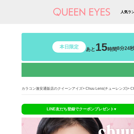
人気ラ
15
本日限定
8分22
あと
時間
カラコン激安通販店のクイーンアイズ
Chuu Lens(チューレンズ)
C
LINE友だち登録でクーポンプレゼント♥