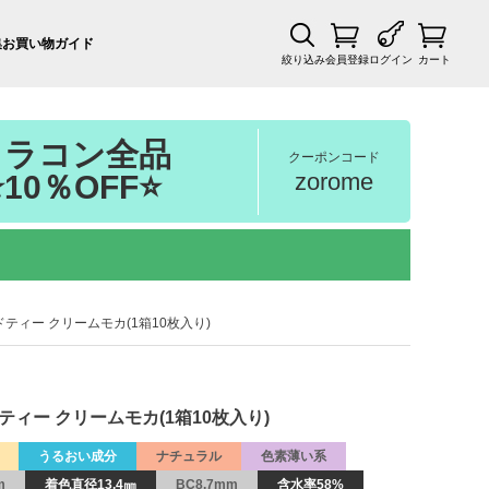
集
お買い物ガイド
絞り込み
会員登録
ログイン
カート
カラコン全品
クーポンコード
zorome
⭐10％OFF⭐
アンドティー クリームモカ(1箱10枚入り)
ンドティー クリームモカ(1箱10枚入り)
うるおい成分
ナチュラル
色素薄い系
m
着色直径13.4㎜
BC8.7mm
含水率58%