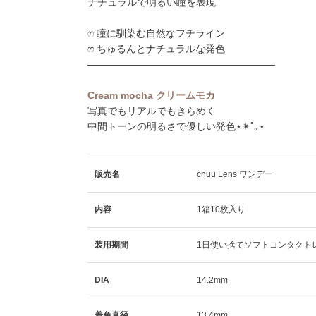
ナチュラルで明るい瞳を表現
ෆ 瞳に馴染む自然なフチライン
ෆ ちゅるんとナチュラルな発色
―――――――――――――――――――
Cream mocha クリームモカ
写真でもリアルでもきらめく
中間トーンの明るさで優しい発色⋆✴︎˚｡⋆
販売名
chuu Lens ワンデー
内容
1箱10枚入り
装用期間
1日使い捨てソフトコンタクト
DIA
14.2mm
着色直径
13.4mm