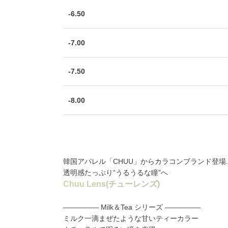
-6.50
-7.00
-7.50
-8.00
韓国アパレル「CHUU」からカラコンブランド登場.ᐟ
透明感たっぷり“うるうるな瞳”へ
C
h
u
u
L
e
n
s
(
チ
ュ
ー
レ
ン
ズ
)
――――― Milk＆Tea シリーズ ―――――
ミルク一滴まぜたような甘いティーカラー