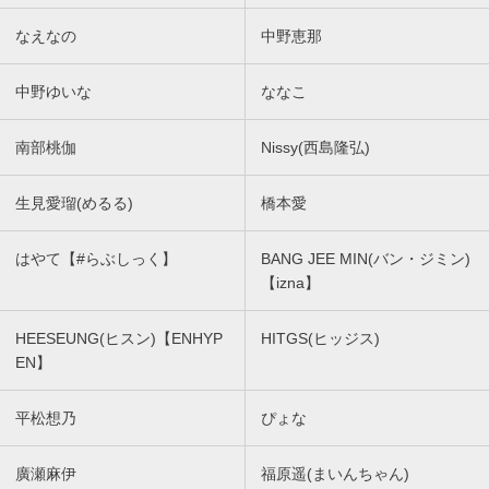
なえなの
中野恵那
中野ゆいな
ななこ
南部桃伽
Nissy(西島隆弘)
生見愛瑠(めるる)
橋本愛
はやて【#らぶしっく】
BANG JEE MIN(バン・ジミン)
【izna】
HEESEUNG(ヒスン)【ENHYP
HITGS(ヒッジス)
EN】
平松想乃
ぴょな
廣瀬麻伊
福原遥(まいんちゃん)