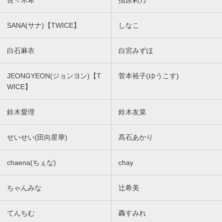
佐々木希
指原莉乃
SANA(サナ)【TWICE】
しなこ
白石麻衣
白宮みずほ
JEONGYEON(ジョンヨン)【T
菅本裕子(ゆうこす)
WICE】
鈴木愛理
鈴木友菜
せいせい(田向星華)
髙石あかり
chaena(ちぇな)
chay
ちゃんみな
辻希美
てんちむ
轟すみれ