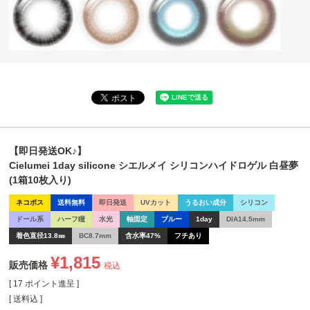
【即日発送OK♪】
Cielumei 1day silicone シエルメイ シリコンハイドロゲル 白昼夢
(1箱10枚入り)
ネコポス
送料無料
即日発送
UVカット
うるおい成分
シリコン
ドール系
ハーフ瞳
水光
軸固定
ブルー
1day
DIA14.5mm
着色直径13.8㎜
BC8.7mm
含水率47%
フチあり
¥
1,815
販売価格
税込
[
17
ポイント進呈 ]
送料込