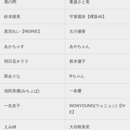
鹿の間
重盛さと美
鈴木瞳美
守屋麗奈【櫻坂46】
黒宮れい【REIRIE】
古川優香
あかちゃす
あやちゃん
明日花キララ
新木優子
新ありな
Rちゃん
池田美優(みちょぱ)
一条響
一生友子
WONYOUNG(ウォニョン)【IV
E】
えみ姉
大谷映美里