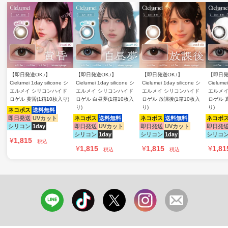
【即日発送OK♪】
【即日発送OK♪】
【即日発送OK♪】
【即日発
Cielumei 1day silicone シ
Cielumei 1day silicone シ
Cielumei 1day silicone シ
Cielumei
エルメイ シリコンハイド
エルメイ シリコンハイド
エルメイ シリコンハイド
エルメイ
ロゲル 黄昏(1箱10枚入り)
ロゲル 白昼夢(1箱10枚入
ロゲル 放課後(1箱10枚入
ロゲル 
り)
り)
り)
ネコポス
送料無料
即日発送
UVカット
ネコポス
送料無料
ネコポス
送料無料
ネコポ
シリコン
1day
即日発送
UVカット
即日発送
UVカット
即日発
シリコン
1day
シリコン
1day
シリコ
¥
1,815
税込
¥
1,815
¥
1,815
¥
1,81
税込
税込