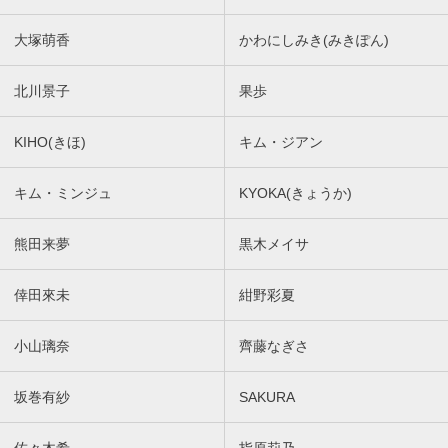
大塚萌香
かわにしみき(みきぽん)
北川景子
果歩
KIHO(きほ)
キム・ジアン
キム・ミンジュ
KYOKA(きょうか)
熊田来夢
黒木メイサ
倖田來未
紺野彩夏
小山璃奈
齊藤なぎさ
坂巻有紗
SAKURA