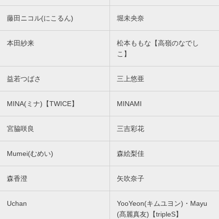
藤田ニコル(にこるん)
堀未央奈
本田紗来
松本ももな【高嶺のなでし
こ】
益若つばさ
三上悠亜
MINA(ミナ)【TWICE】
MINAMI
宮脇咲良
三吉彩花
Mumei(むめい)
森絵梨佳
森香澄
矢吹奈子
Uchan
YooYeon(キムユヨン)・Mayu
(髙麗真友)【tripleS】