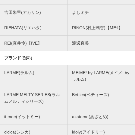
吉田朱里(アカリン)
よしミチ
RIEHATA(リエハタ)
RINON(村上璃杏)【ME:I】
REI(直井怜)【IVE】
渡辺直美
ブランドで探す
LARME(ラルム)
MEiME! by LARME(メイメ! by
ラルム)
LARME MELTY SERIES(ラル
Betties(ベティーズ)
ムメルティシリーズ)
it mee(イットミー)
azatome(あざとめ)
cicica(シシカ)
idoly(アイドリー)