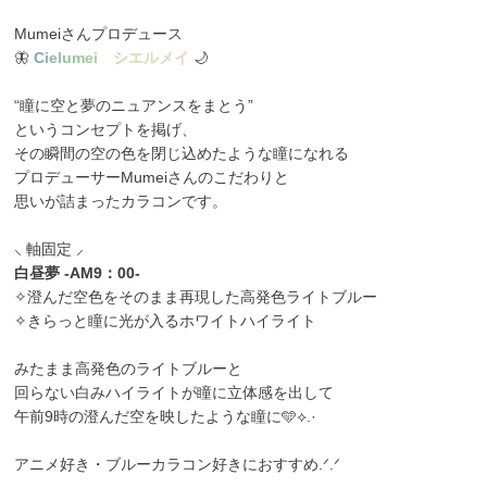
Mumeiさんプロデュース
🦋
C
i
e
l
u
m
e
i
シ
エ
ル
メ
イ
🌙
“瞳に空と夢のニュアンスをまとう”
というコンセプトを掲げ、
その瞬間の空の色を閉じ込めたような瞳になれる
プロデューサーMumeiさんのこだわりと
思いが詰まったカラコンです。
⸜ 軸固定 ⸝
白昼夢 -AM9：00-
✧澄んだ空色をそのまま再現した高発色ライトブルー
✧きらっと瞳に光が入るホワイトハイライト
みたまま高発色のライトブルーと
回らない白みハイライトが瞳に立体感を出して
午前9時の澄んだ空を映したような瞳に🩵⟡.·
アニメ好き・ブルーカラコン好きにおすすめ.ᐟ.ᐟ