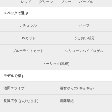
レッド
グリーン
ブルー
パープル
スペックで選ぶ
ナチュラル
ハーフ
UVカット
うるおい成分
ブルーライトカット
シリコーンハイドロゲル
トーリック(乱視)
モデルで探す
池田エライザ
越智ゆらの(ゆらゆら)
長浜広奈 (おひなさま)
齊藤早紀