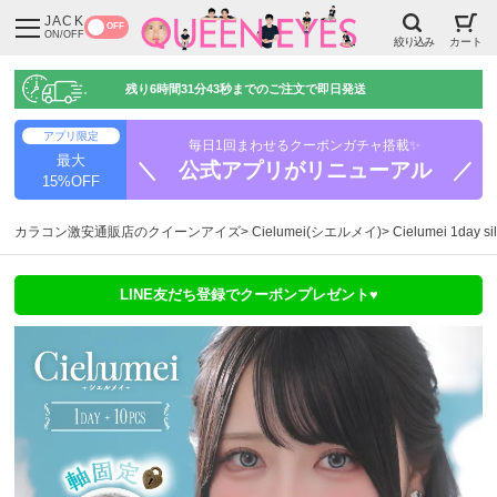
JACK
OFF
ON/OFF
絞り込み
カート
残り
6時間31分42秒
までのご注文で即日発送
アプリ限定
毎日1回まわせるクーポンガチャ搭載✨
最大
＼ 公式アプリがリニューアル ／
15%OFF
カラコン激安通販店のクイーンアイズ
Cielumei(シエルメイ)
Cielumei 1d
LINE友だち登録でクーポンプレゼント♥