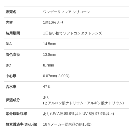
販売名
ワンデーリフレア シリコーン
内容
1箱10枚入り
装用期間
1日使い捨てソフトコンタクトレンズ
DIA
14.5mm
着色直径
13.8mm
BC
8.7mm
中心厚
0.07mm(-3.00D)
含水率
47％
あり
保湿成分
(ヒアルロン酸ナトリウム・アルギン酸ナトリウム)
紫外線吸収率
あり(UV-A波:85.9%以上 UV-B波:97.9%以上)
酸素透過率(Dk/L値)
187(メーカー従来品の約15倍)