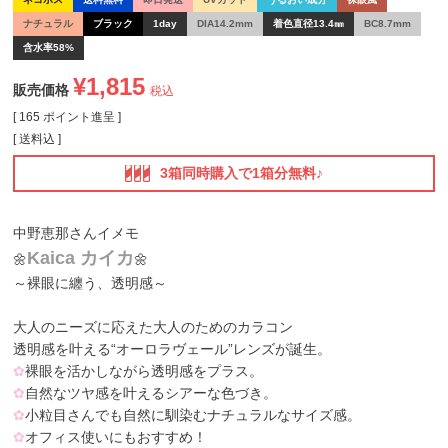
ナチュラル
ブラック
1day
DIA14.2mm
着色直径13.4㎜
BC8.7mm
含水率58%
¥
1,815
販売価格
税込
[
165
ポイント進呈 ]
送料込
3箱同時購入で1箱分無料♪
中野恵那さんイメモ
Kaica カイカ
🌼
🌼
～裸眼に纏う、透明感～
大人のニーズに応えた大人のためのカラコン
透明感を叶える“オーロラヴェール”レンズが誕生。
✿
裸眼を活かしながら透明感をプラス。
✿
自然なツヤ感を叶えるシアーな色づき。
✿
小粒目さんでも自然に馴染むナチュラルなサイズ感。
✿
オフィス使いにもおすすめ！