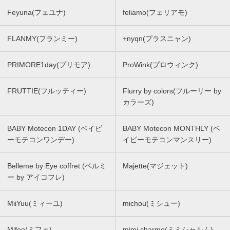
Feyuna(フェユナ)
feliamo(フェリアモ)
FLANMY(フランミー)
+nyqn(プラスニャン)
PRIMORE1day(プリモア)
ProWink(プロウィンク)
FRUTTIE(フルッティー)
Flurry by colors(フルーリー by
カラーズ)
BABY Motecon 1DAY (ベイビ
BABY Motecon MONTHLY (ベ
ーモテコンワンデー)
イビーモテコンマンスリー)
Belleme by Eye coffret (ベルミ
Majette(マジェット)
ー by アイコフレ)
MiiYuu(ミィーユ)
michou(ミシュー)
Mifee(ミフェ)
mimi charme(ミミシャルム)