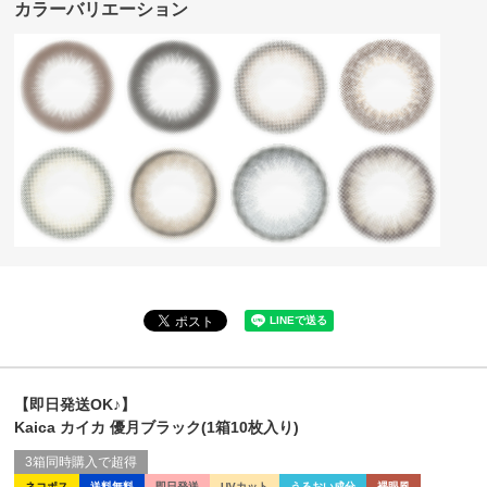
カラーバリエーション
【即日発送OK♪】
Kaica カイカ 優月ブラック(1箱10枚入り)
3箱同時購入で超得
ネコポス
送料無料
即日発送
UVカット
うるおい成分
裸眼風