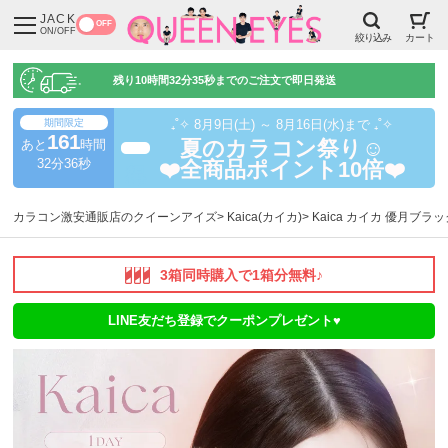
JACK
OFF
ON/OFF
絞り込み
カート
残り
10時間32分34秒
までのご注文で即日発送
期間限定
₊˚✧ 8月9日(土) ～ 8月16日(水)まで ₊˚✧
161
あと
時間
夏のカラコン祭り☺️
超得
32分35秒
❤️全商品ポイント10倍❤️
カラコン激安通販店のクイーンアイズ
Kaica(カイカ)
Kaica カイカ 優月ブラッ
3箱同時購入で1箱分無料♪
LINE友だち登録でクーポンプレゼント♥