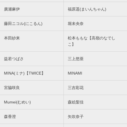
廣瀬麻伊
福原遥(まいんちゃん)
藤田ニコル(にこるん)
堀未央奈
本田紗来
松本ももな【高嶺のなでし
こ】
益若つばさ
三上悠亜
MINA(ミナ)【TWICE】
MINAMI
宮脇咲良
三吉彩花
Mumei(むめい)
森絵梨佳
森香澄
矢吹奈子