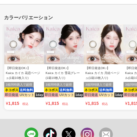
【即日発送OK♪】
【即日発送OK♪】
【即日発送OK♪】
【即日発
Kaica カイカ 花恋ベージ
Kaica カイカ 雪花グレー
Kaica カイカ 月絃ベージ
Kaica
ュ(1箱10枚入り)
(1箱10枚入り)
ュ(1箱10枚入り)
ル(1箱1
3箱同時購入で超得
3箱同時購入で超得
3箱同時購入で超得
3箱同時
ネコポス
送料無料
ネコポス
送料無料
ネコポス
送料無料
ネコポ
即日発送
UVカット
1day
即日発送
UVカット
1day
即日発送
UVカット
1day
即日発
¥
1,815
¥
1,815
¥
1,815
¥
1,81
税込
税込
税込