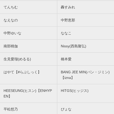
てんちむ
轟すみれ
なえなの
中野恵那
中野ゆいな
ななこ
南部桃伽
Nissy(西島隆弘)
生見愛瑠(めるる)
橋本愛
はやて【#らぶしっく】
BANG JEE MIN(バン・ジミン)
【izna】
HEESEUNG(ヒスン)【ENHYP
HITGS(ヒッジス)
EN】
平松想乃
ぴょな