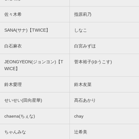
佐々木希
指原莉乃
SANA(サナ)【TWICE】
しなこ
白石麻衣
白宮みずほ
JEONGYEON(ジョンヨン)【T
菅本裕子(ゆうこす)
WICE】
鈴木愛理
鈴木友菜
せいせい(田向星華)
髙石あかり
chaena(ちぇな)
chay
ちゃんみな
辻希美