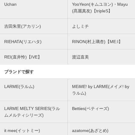
Uchan
YooYeon(キムユヨン)・Mayu
(髙麗真友)【tripleS】
吉田朱里(アカリン)
よしミチ
RIEHATA(リエハタ)
RINON(村上璃杏)【ME:I】
REI(直井怜)【IVE】
渡辺直美
ブランドで探す
LARME(ラルム)
MEiME! by LARME(メイメ! by
ラルム)
LARME MELTY SERIES(ラル
Betties(ベティーズ)
ムメルティシリーズ)
it mee(イットミー)
azatome(あざとめ)