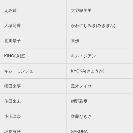
えみ姉
大谷映美里
大塚萌香
かわにしみき(みきぽん)
北川景子
果歩
KIHO(きほ)
キム・ジアン
キム・ミンジュ
KYOKA(きょうか)
熊田来夢
黒木メイサ
倖田來未
紺野彩夏
小山璃奈
齊藤なぎさ
坂巻有紗
SAKURA