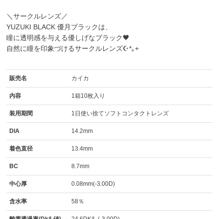
＼サークルレンズ／
YUZUKI BLACK 優月ブラックは、
瞳に透明感を与える優しげなブラック🖤
自然に瞳を印象づけるサークルレンズ☪*｡+
販売名
カイカ
内容
1箱10枚入り
装用期間
1日使い捨てソフトコンタクトレンズ
DIA
14.2mm
着色直径
13.4mm
BC
8.7mm
中心厚
0.08mm(-3.00D)
含水率
58％
酸素透過率(Dk/L値)
24.6DK/L (-3.00D)