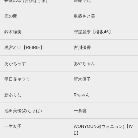
長浜広奈 (おひなさま)
齊藤早紀
鹿の間
重盛さと美
鈴木瞳美
守屋麗奈【櫻坂46】
黒宮れい【REIRIE】
古川優香
あかちゃす
あやちゃん
明日花キララ
新木優子
新ありな
Rちゃん
池田美優(みちょぱ)
一条響
一生友子
WONYOUNG(ウォニョン)【IV
E】