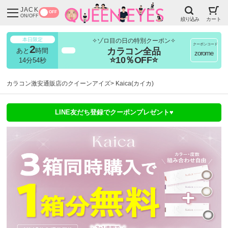
JACK
OFF
ON/OFF
絞り込み
カート
本日限定
✧ゾロ目の日の特別クーポン✧
クーポンコード
2
カラコン全品
あと
時間
超得
zorome
⭐10％OFF⭐
14分50秒
カラコン激安通販店のクイーンアイズ
Kaica(カイカ)
LINE友だち登録でクーポンプレゼント♥