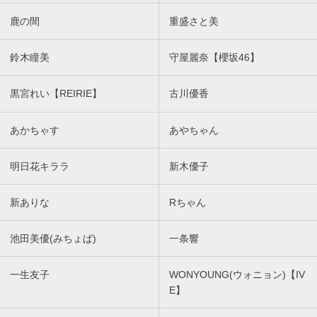
鹿の間
重盛さと美
鈴木瞳美
守屋麗奈【櫻坂46】
黒宮れい【REIRIE】
古川優香
あかちゃす
あやちゃん
明日花キララ
新木優子
新ありな
Rちゃん
池田美優(みちょぱ)
一条響
一生友子
WONYOUNG(ウォニョン)【IV
E】