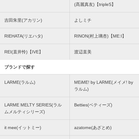
(髙麗真友)【tripleS】
吉田朱里(アカリン)
よしミチ
RIEHATA(リエハタ)
RINON(村上璃杏)【ME:I】
REI(直井怜)【IVE】
渡辺直美
ブランドで探す
LARME(ラルム)
MEiME! by LARME(メイメ! by
ラルム)
LARME MELTY SERIES(ラル
Betties(ベティーズ)
ムメルティシリーズ)
it mee(イットミー)
azatome(あざとめ)