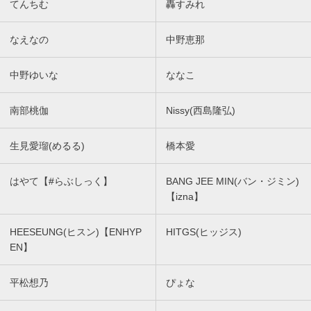
てんちむ
轟すみれ
なえなの
中野恵那
中野ゆいな
ななこ
南部桃伽
Nissy(西島隆弘)
生見愛瑠(めるる)
橋本愛
はやて【#らぶしっく】
BANG JEE MIN(バン・ジミン)
【izna】
HEESEUNG(ヒスン)【ENHYP
HITGS(ヒッジス)
EN】
平松想乃
ぴょな