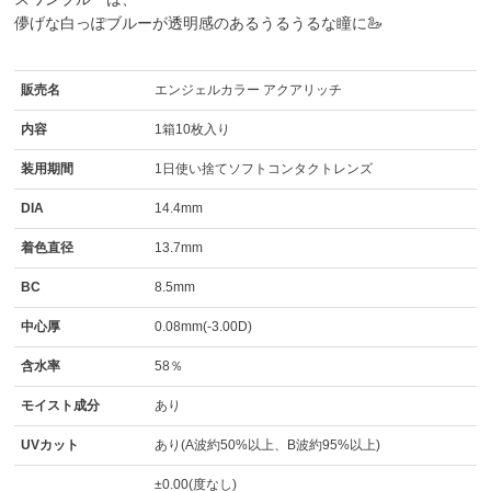
儚げな白っぽブルーが透明感のあるうるうるな瞳に🦢
販売名
エンジェルカラー アクアリッチ
内容
1箱10枚入り
装用期間
1日使い捨てソフトコンタクトレンズ
DIA
14.4mm
着色直径
13.7mm
BC
8.5mm
中心厚
0.08mm(-3.00D)
含水率
58％
モイスト成分
あり
UVカット
あり(A波約50%以上、B波約95%以上)
±0.00(度なし)