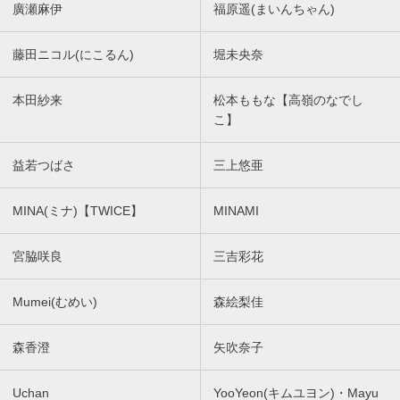
廣瀬麻伊
福原遥(まいんちゃん)
藤田ニコル(にこるん)
堀未央奈
本田紗来
松本ももな【高嶺のなでし
こ】
益若つばさ
三上悠亜
MINA(ミナ)【TWICE】
MINAMI
宮脇咲良
三吉彩花
Mumei(むめい)
森絵梨佳
森香澄
矢吹奈子
Uchan
YooYeon(キムユヨン)・Mayu