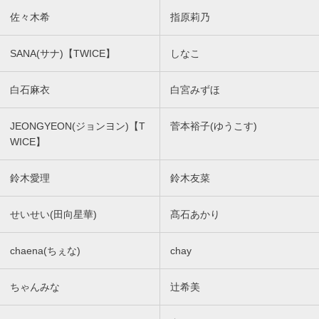
佐々木希
指原莉乃
SANA(サナ)【TWICE】
しなこ
白石麻衣
白宮みずほ
JEONGYEON(ジョンヨン)【T
菅本裕子(ゆうこす)
WICE】
鈴木愛理
鈴木友菜
せいせい(田向星華)
髙石あかり
chaena(ちぇな)
chay
ちゃんみな
辻希美