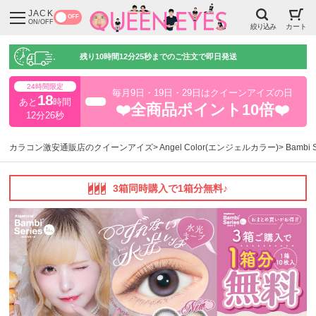
JACK
OFF
ON/OFF
絞り込み
カート
残り
10時間12分24秒
までのご注文で即日発送
24時間限定
毎月9日・19日・29日はクイーンアイズの日
18
あと
時間
超得
❤️全商品ポイント10倍❤️
12分24秒
カラコン激安通販店のクイーンアイズ
Angel Color(エンジェルカラー)
Bambi
3箱同時購入で1箱分無料♪