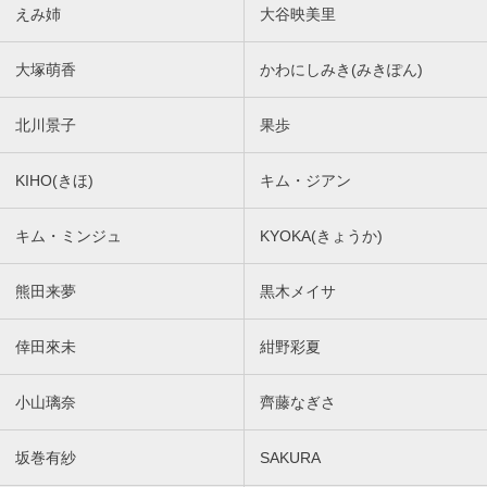
えみ姉
大谷映美里
大塚萌香
かわにしみき(みきぽん)
北川景子
果歩
KIHO(きほ)
キム・ジアン
キム・ミンジュ
KYOKA(きょうか)
熊田来夢
黒木メイサ
倖田來未
紺野彩夏
小山璃奈
齊藤なぎさ
坂巻有紗
SAKURA