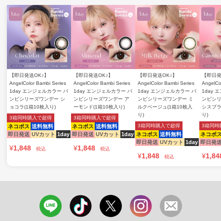
【即日発送OK♪】
【即日発送OK♪】
【即日発送OK♪】
【即日発
AngelColor Bambi Series
AngelColor Bambi Series
AngelColor Bambi Series
AngelCo
1day エンジェルカラー バ
1day エンジェルカラー バ
1day エンジェルカラー バ
1day
ンビシリーズワンデー シ
ンビシリーズワンデー ア
ンビシリーズワンデー ミ
ンビシリ
ョコラ(1箱10枚入り)
ーモンド(1箱10枚入り)
ルクベージュ(1箱10枚入
シスブラ
り)
り)
3箱同時購入で超得
3箱同時購入で超得
3箱同時購入で超得
3箱同時
ネコポス
送料無料
ネコポス
送料無料
即日発送
UVカット
1day
即日発送
UVカット
1day
ネコポス
送料無料
ネコポ
即日発送
UVカット
1day
即日発
¥
1,848
¥
1,848
税込
税込
¥
1,848
¥
1,84
税込