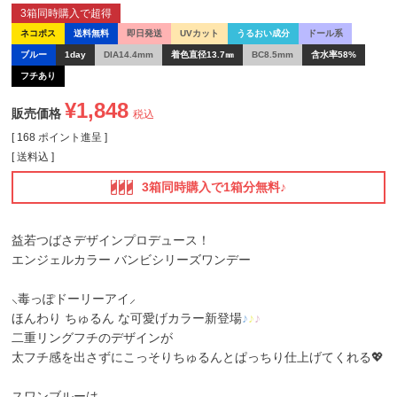
3箱同時購入で超得
ネコポス
送料無料
即日発送
UVカット
うるおい成分
ドール系
ブルー
1day
DIA14.4mm
着色直径13.7㎜
BC8.5mm
含水率58%
フチあり
¥
1,848
販売価格
税込
[
168
ポイント進呈 ]
送料込
3箱同時購入で1箱分無料♪
益若つばさデザインプロデュース！
エンジェルカラー バンビシリーズワンデー
⸜毒っぽドーリーアイ⸝
ほんわり ちゅるん な可愛げカラー新登場
♪
♪
♪
二重リングフチのデザインが
太フチ感を出さずにこっそりちゅるんとぱっちり仕上げてくれる💖
スワンブルー
は、