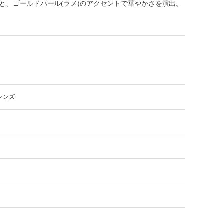
と、ゴールドパール(ラメ)のアクセントで華やかさを演出。
レンズ