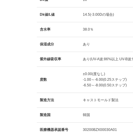
Dk値/L値
14.5(-3.00Dの場合)
含水率
38.0％
保湿成分
あり
紫外線吸収率
あり(UV-A波:86%以上 UV-B波
±0.00(度なし)
度数
-1.00～-6.00(0.25ステップ)
-6.50～-8.00(0.50ステップ)
製造方法
キャストモールド製法
製造国
韓国
医療機器承認番号
30200BZX00030A01