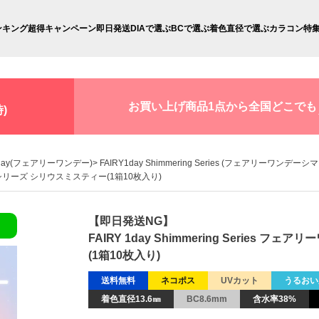
ンキング
超得キャンペーン
即日発送
DIAで選ぶ
BCで選ぶ
着色直径で選ぶ
カラコン特
お買い上げ商品1点から全国どこでも
)
 1day(フェアリーワンデー)
FAIRY1day Shimmering Series (フェアリーワンデ
ーリングシリーズ シリウスミスティー(1箱10枚入り)
【即日発送NG】
FAIRY 1day Shimmering Serie
(1箱10枚入り)
送料無料
ネコポス
UVカット
うるおい
着色直径13.6㎜
BC8.6mm
含水率38%