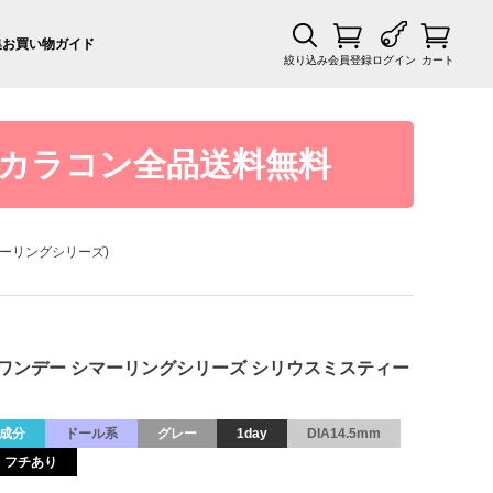
集
お買い物ガイド
絞り込み
会員登録
ログイン
カート
カラコン全品送料無料
ーシマーリングシリーズ)
s フェアリーワンデー シマーリングシリーズ シリウスミスティー
成分
ドール系
グレー
1day
DIA14.5mm
フチあり