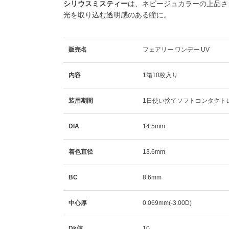
シリウスミスティー
は、ネビージュカラーの上品さ
光を取り込む透明感のある瞳に。
販売名
フェアリー ワンデー UV
内容
1箱10枚入り
装用期間
1日使い捨てソフトコンタクト
DIA
14.5mm
着色直径
13.6mm
BC
8.6mm
中心厚
0.069mm(-3.00D)
Dk値
10