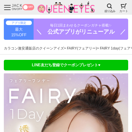
JACK
OFF
ON/OFF
絞り込み
カート
アプリ限定
毎日1回まわせるクーポンガチャ搭載✨
最大
＼ 公式アプリがリニューアル ／
15%OFF
カラコン激安通販店のクイーンアイズ
FAIRY(フェアリー)
FAIRY 1day(フ
LINE友だち登録でクーポンプレゼント♥