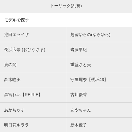
トーリック(乱視)
モデルで探す
池田エライザ
越智ゆらの(ゆらゆら)
長浜広奈 (おひなさま)
齊藤早紀
鹿の間
重盛さと美
鈴木瞳美
守屋麗奈【櫻坂46】
黒宮れい【REIRIE】
古川優香
あかちゃす
あやちゃん
明日花キララ
新木優子