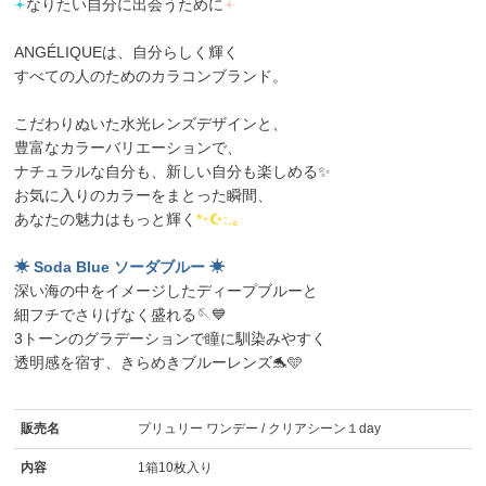
𖥔
なりたい自分に出会うために
𖥔
ANGÉLIQUEは、自分らしく輝く
すべての人のためのカラコンブランド。
こだわりぬいた水光レンズデザインと、
豊富なカラーバリエーションで、
ナチュラルな自分も、新しい自分も楽しめる✨
お気に入りのカラーをまとった瞬間、
あなたの魅力はもっと輝く
*･☪:.｡
☀ Soda Blue ソーダブルー ☀
深い海の中をイメージしたディープブルーと
細フチでさりげなく盛れる🪡💙
3トーンのグラデーションで瞳に馴染みやすく
透明感を宿す、きらめきブルーレンズ🐬🩵
販売名
プリュリー ワンデー / クリアシーン１day
内容
1箱10枚入り