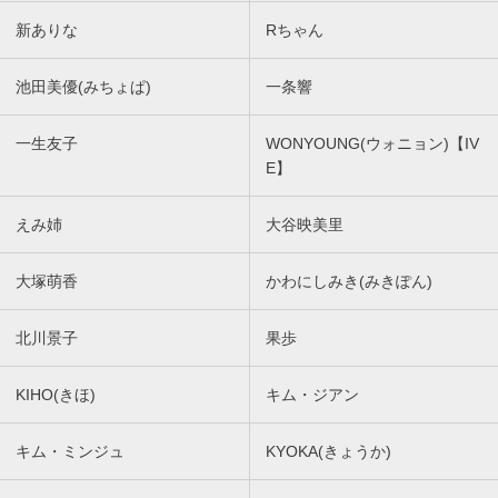
新ありな
Rちゃん
池田美優(みちょぱ)
一条響
一生友子
WONYOUNG(ウォニョン)【IV
E】
えみ姉
大谷映美里
大塚萌香
かわにしみき(みきぽん)
北川景子
果歩
KIHO(きほ)
キム・ジアン
キム・ミンジュ
KYOKA(きょうか)