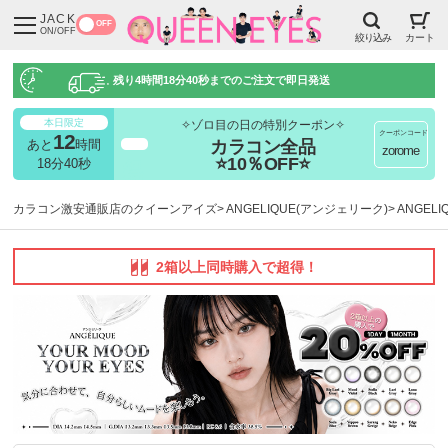
JACK
OFF
ON/OFF
絞り込み
カート
残り
4時間18分39秒
までのご注文で即日発送
本日限定
✧ゾロ目の日の特別クーポン✧
クーポンコード
12
カラコン全品
あと
時間
超得
zorome
⭐10％OFF⭐
18分39秒
カラコン激安通販店のクイーンアイズ
ANGELIQUE(アンジェリーク)
ANGEL
2箱以上同時購入で超得！