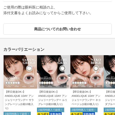
ご使用の際は眼科医に相談の上、
添付文書をよくお読みになってからご使用して下さい。
商品についてのお問い合わせ
【即日発送OK♪】
【即日発送OK♪】
【即日発送OK♪】
【即日発
ANGELIQUE 1DAY アン
ANGELIQUE 1DAY アン
ANGELIQUE 1DAY アン
ANGEL
ジェリークワンデー サラ
ジェリークワンデー ルリ
ジェリークワンデー ネコ
ジェリー
ングレージュ(1箱10枚入
グレー(1箱10枚入り)
ベージュ(1箱10枚入り)
ダブルー
り)
2箱同時購入で超得！
2箱同時購入で超得！
2箱同時
2箱同時購入で超得！
ネコポス
送料無料
ネコポス
送料無料
ネコポ