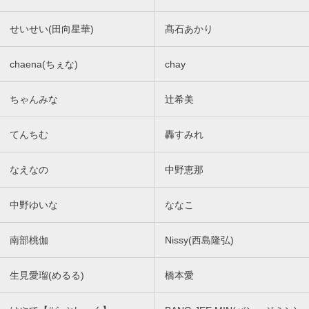
せいせい(田向星華)
髙石あかり
chaena(ちぇな)
chay
ちゃんみな
辻希美
てんちむ
轟すみれ
なえなの
中野恵那
中野ゆいな
ななこ
南部桃伽
Nissy(西島隆弘)
生見愛瑠(めるる)
橋本愛