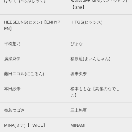
はやて【#らぶしっく】
BANG JEE MIN(バン・ジミン)
【izna】
HEESEUNG(ヒスン)【ENHYP
HITGS(ヒッジス)
EN】
平松想乃
ぴょな
廣瀬麻伊
福原遥(まいんちゃん)
藤田ニコル(にこるん)
堀未央奈
本田紗来
松本ももな【高嶺のなでし
こ】
益若つばさ
三上悠亜
MINA(ミナ)【TWICE】
MINAMI