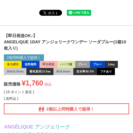
【即日発送OK♪】
ANGELIQUE 1DAY アンジェリークワンデー ソーダブルー(1箱10
枚入り)
2箱同時購入で超得！
ネコポス
送料無料
即日発送
ハーフ瞳
グレー
ブルー
1day
DIA14.5mm
着色直径13.5㎜
BC8.6mm
含水率38.5%
フチあり
¥
1,760
販売価格
税込
[
16
ポイント進呈 ]
送料込
2箱以上同時購入で超得！
A
N
G
É
L
I
Q
U
E
ア
ン
ジ
ェ
リ
ー
ク