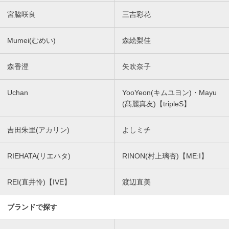
宮脇咲良
三吉彩花
Mumei(むめい)
森絵梨佳
森香澄
矢吹奈子
Uchan
YooYeon(キムユヨン)・Mayu
(髙麗真友)【tripleS】
吉田朱里(アカリン)
よしミチ
RIEHATA(リエハタ)
RINON(村上璃杏)【ME:I】
REI(直井怜)【IVE】
渡辺直美
ブランドで探す