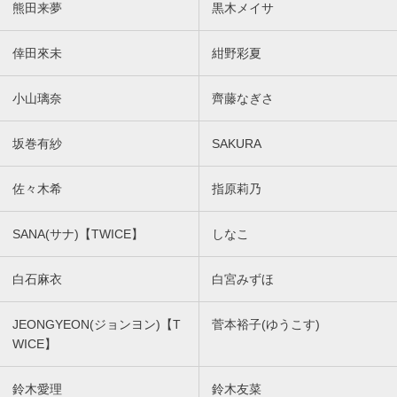
熊田来夢
黒木メイサ
倖田來未
紺野彩夏
小山璃奈
齊藤なぎさ
坂巻有紗
SAKURA
佐々木希
指原莉乃
SANA(サナ)【TWICE】
しなこ
白石麻衣
白宮みずほ
JEONGYEON(ジョンヨン)【T
菅本裕子(ゆうこす)
WICE】
鈴木愛理
鈴木友菜