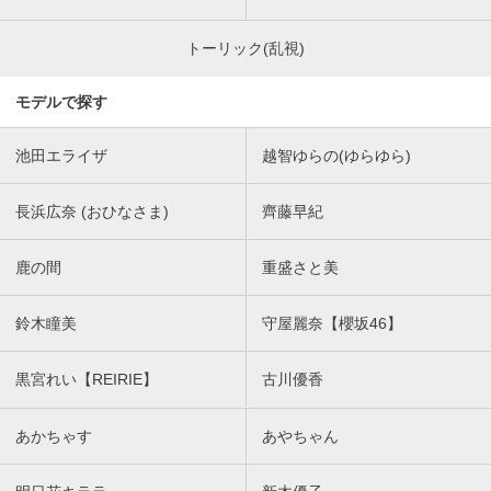
トーリック(乱視)
モデルで探す
池田エライザ
越智ゆらの(ゆらゆら)
長浜広奈 (おひなさま)
齊藤早紀
鹿の間
重盛さと美
鈴木瞳美
守屋麗奈【櫻坂46】
黒宮れい【REIRIE】
古川優香
あかちゃす
あやちゃん