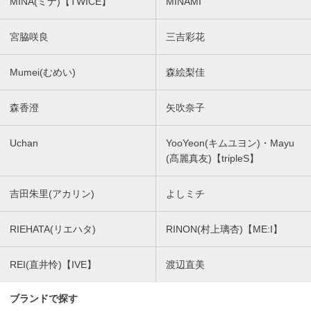
MINA(ミナ)【TWICE】
MINAMI
宮脇咲良
三吉彩花
Mumei(むめい)
森絵梨佳
森香澄
矢吹奈子
Uchan
YooYeon(キムユヨン)・Mayu
(髙麗真友)【tripleS】
吉田朱里(アカリン)
よしミチ
RIEHATA(リエハタ)
RINON(村上璃杏)【ME:I】
REI(直井怜)【IVE】
渡辺直美
ブランドで探す