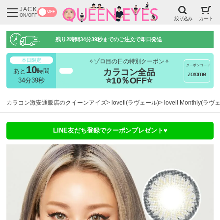
JACK
OFF
ON/OFF
絞り込み
カート
残り
2時間34分37秒
までのご注文で即日発送
本日限定
✧ゾロ目の日の特別クーポン✧
クーポンコード
10
カラコン全品
あと
時間
超得
zorome
⭐10％OFF⭐
34分37秒
カラコン激安通販店のクイーンアイズ
loveil(ラヴェール)
loveil Monthly
LINE友だち登録でクーポンプレゼント♥