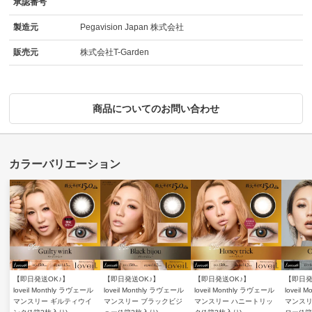
承認番号
製造元
Pegavision Japan 株式会社
販売元
株式会社T-Garden
商品についてのお問い合わせ
【即日発送OK♪】
【即日発送OK♪】
【即日発送OK♪】
【即日発
loveil Monthly ラヴェール
loveil Monthly ラヴェール
loveil Monthly ラヴェール
loveil
マンスリー ギルティウイ
マンスリー ブラックビジ
マンスリー ハニートリッ
マンスリ