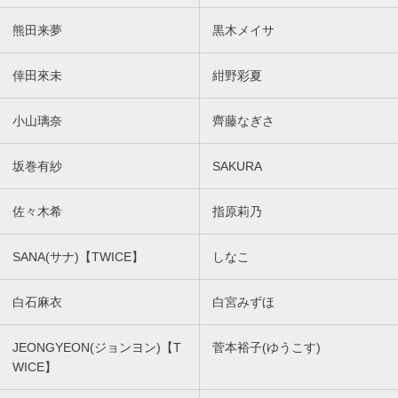
熊田来夢
黒木メイサ
倖田來未
紺野彩夏
小山璃奈
齊藤なぎさ
坂巻有紗
SAKURA
佐々木希
指原莉乃
SANA(サナ)【TWICE】
しなこ
白石麻衣
白宮みずほ
JEONGYEON(ジョンヨン)【T
菅本裕子(ゆうこす)
WICE】