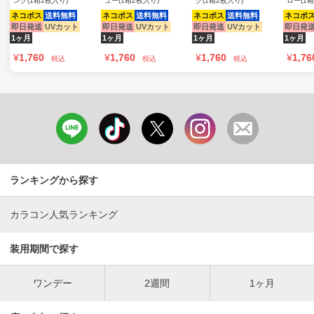
ンク(1箱2枚入り)
ュー(1箱2枚入り)
ク(1箱2枚入り)
ロー(1箱
ネコポス
送料無料
ネコポス
送料無料
ネコポス
送料無料
ネコポ
即日発送
UVカット
即日発送
UVカット
即日発送
UVカット
即日発
1ヶ月
1ヶ月
1ヶ月
1ヶ月
¥
1,760
¥
1,760
¥
1,760
¥
1,76
税込
税込
税込
ランキングから探す
カラコン人気ランキング
装用期間で探す
ワンデー
2週間
1ヶ月