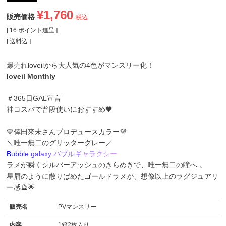
¥
1,760
販売価格
税込
[
16
ポイント進呈 ]
送料込
爆売れloveilから大人気の4色がマンスリー化！
loveil Monthly
＃365日GAL宣言
神コスパで普段使いにおすすめ🖤
💙倖田來未さんプロデュースカラー💜
＼唯一無二のグリッターグレー／
B
u
b
b
l
e
g
a
l
a
x
y
バ
ブ
ル
ギ
ャ
ラ
ク
シ
ー
ラメが瞬くシルバーアッシュのきらめきで、唯一無二の瞳へ 。
星屑のように散りばめたゴールドラメが、想像以上のラグジュアリ
ー感🔮🌟
販売名
PVマンスリー
内容
1箱2枚入り