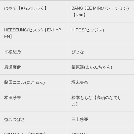
はやて【#らぶしっく】
BANG JEE MIN(バン・ジミン)
【izna】
HEESEUNG(ヒスン)【ENHYP
HITGS(ヒッジス)
EN】
平松想乃
ぴょな
廣瀬麻伊
福原遥(まいんちゃん)
藤田ニコル(にこるん)
堀未央奈
本田紗来
松本ももな【高嶺のなでし
こ】
益若つばさ
三上悠亜