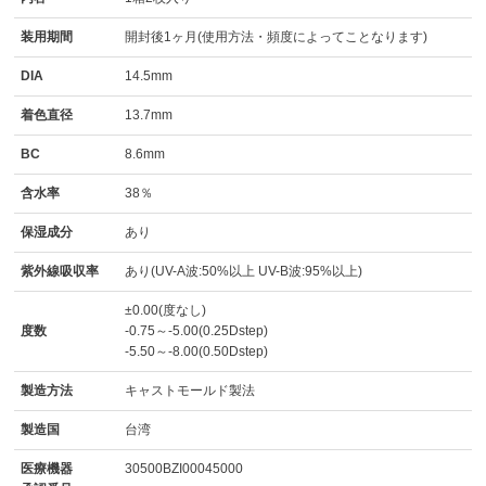
装用期間
開封後1ヶ月(使用方法・頻度によってことなります)
DIA
14.5mm
着色直径
13.7mm
BC
8.6mm
含水率
38％
保湿成分
あり
紫外線吸収率
あり(UV-A波:50%以上 UV-B波:95%以上)
±0.00(度なし)
度数
-0.75～-5.00(0.25Dstep)
-5.50～-8.00(0.50Dstep)
製造方法
キャストモールド製法
製造国
台湾
医療機器
30500BZI00045000