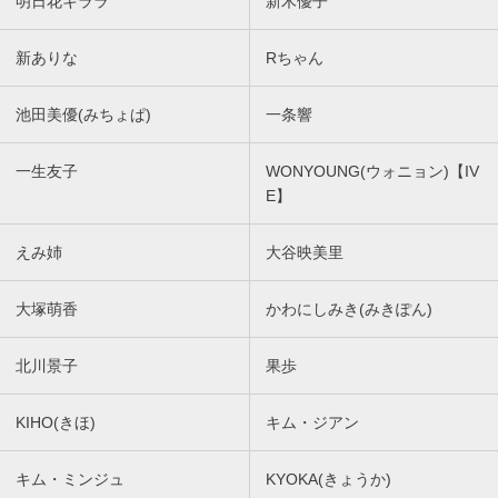
明日花キララ
新木優子
新ありな
Rちゃん
池田美優(みちょぱ)
一条響
一生友子
WONYOUNG(ウォニョン)【IV
E】
えみ姉
大谷映美里
大塚萌香
かわにしみき(みきぽん)
北川景子
果歩
KIHO(きほ)
キム・ジアン
キム・ミンジュ
KYOKA(きょうか)