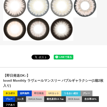
【即日発送OK♪】
loveil Monthly ラヴェールマンスリー バブルギャラクシー(1箱2枚
入り)
ネコポス
送料無料
即日発送
UVカット
うるおい成分
グレー
ブルー
1ヶ月
DIA14.5mm
着色直径13.7㎜
BC8.6mm
含水率38%
フチあり