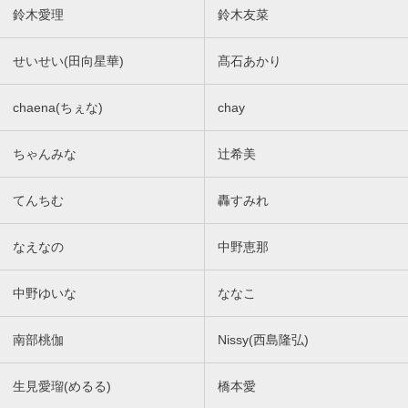
鈴木愛理
鈴木友菜
せいせい(田向星華)
髙石あかり
chaena(ちぇな)
chay
ちゃんみな
辻希美
てんちむ
轟すみれ
なえなの
中野恵那
中野ゆいな
ななこ
南部桃伽
Nissy(西島隆弘)
生見愛瑠(めるる)
橋本愛