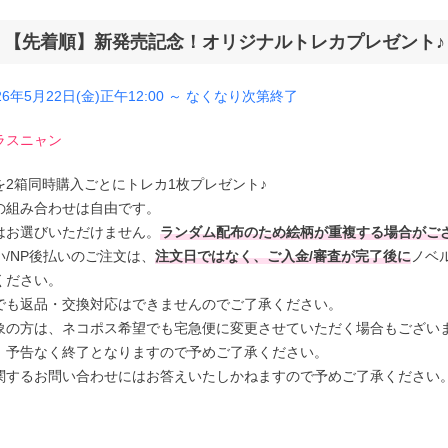
【先着順】新発売記念！オリジナルトレカプレゼント♪
±0.00(度なし)
6年5月22日(金)正午12:00 ～ なくなり次第終了
-0.50
ラスニャン
を2箱同時購入ごとにトレカ1枚プレゼント♪
-1.00
の組み合わせは自由です。
はお選びいただけません。
ランダム配布のため絵柄が重複する場合がご
-1.25
/NP後払いのご注文は、
注文日ではなく、ご入金/審査が完了後に
ノベ
ください。
でも返品・交換対応はできませんのでご了承ください。
-1.50
象の方は、ネコポス希望でも宅急便に変更させていただく場合もござい
、予告なく終了となりますので予めご了承ください。
-1.75
関するお問い合わせにはお答えいたしかねますので予めご了承ください
-2.00