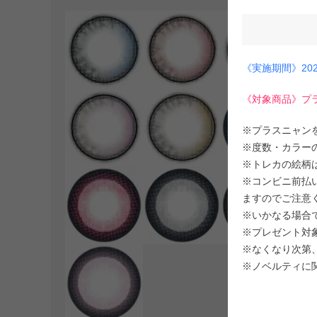
《実施期間》202
《対象商品》プ
※プラスニャン
※度数・カラー
※トレカの絵柄
※コンビニ前払い
ますのでご注意
※いかなる場合
※プレゼント対
※なくなり次第
※ノベルティに