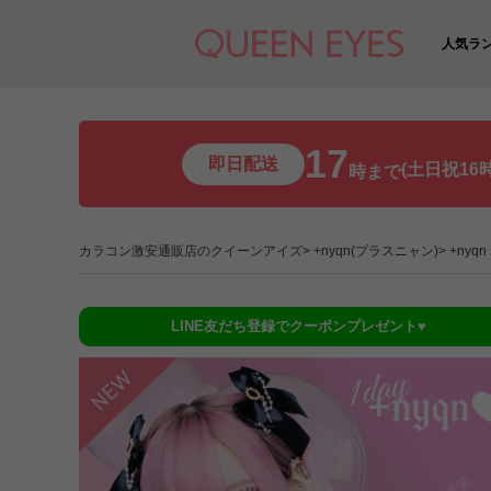
人気ラ
17
即日配送
(土日祝16時
時まで
カラコン激安通販店のクイーンアイズ
+nyqn(プラスニャン)
+nyq
LINE友だち登録でクーポンプレゼント♥