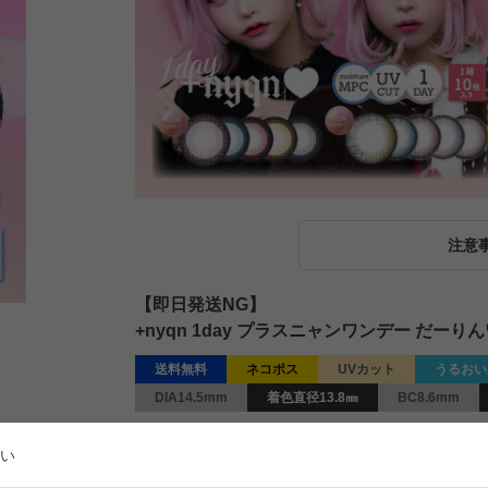
注意
【即日発送NG】
+nyqn 1day プラスニャンワンデー だーりん
送料無料
ネコポス
UVカット
うるおい
DIA14.5mm
着色直径13.8㎜
BC8.6mm
¥
1,760
販売価格
税込
い
[
16
ポイント進呈 ]
送料込