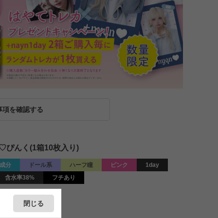
事項を確認する
♡ぴんく(1箱10枚入り)
成分
ドール系
ハーフ瞳
ピンク
1day
含水率38%
フチあり
閉じる