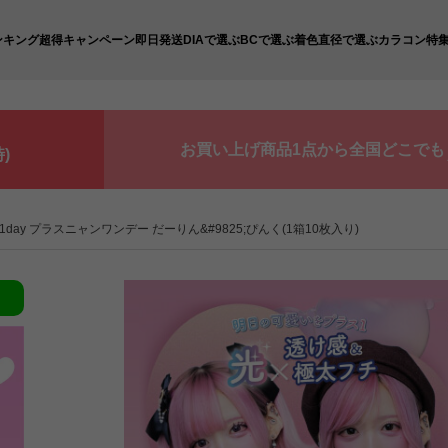
ンキング
超得キャンペーン
即日発送
DIAで選ぶ
BCで選ぶ
着色直径で選ぶ
カラコン特
お買い上げ商品1点から全国どこでも
)
n 1day プラスニャンワンデー だーりん&#9825;ぴんく(1箱10枚入り)