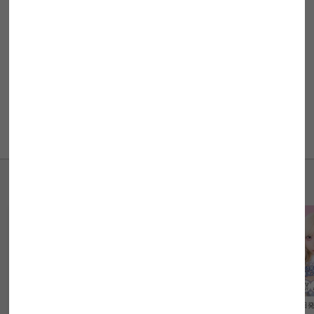
販売元
RINDO Entertainment株式会社
製造販売元
クラボ株式会社
ご使用の際は眼科医に相談の上、
添付文書をよくお読みになってからご使用して下さい。
商品についてのお問い合わせ
【即日発送NG】
【即日発送NG】
【即日発送NG】
【即日発