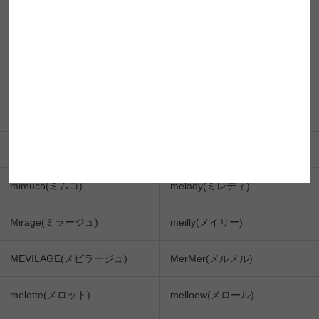
BABY Motecon 1DAY (ベイビ
BABY Motecon MONTHLY (ベ
ーモテコンワンデー)
イビーモテコンマンスリー)
Belleme by Eye coffret (ベルミ
Majette(マジェット)
ー by アイコフレ)
MiiYuu(ミィーユ)
michou(ミシュー)
Mifee(ミフェ)
mimi charme(ミミシャルム)
mimuco(ミムコ)
melady(ミレディ)
Mirage(ミラージュ)
meilly(メイリー)
MEVILAGE(メビラージュ)
MerMer(メルメル)
melotte(メロット)
melloew(メロール)