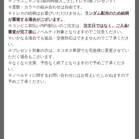
※プラスニャンを2箱同時購入ごとにトレカ1枚プレゼント♪
#らぶしっく はやてイメモ
※度数・カラーの組み合わせは自由です。
+
n
y
q
n
プ
ラ
ス
ニ
ャ
ン
※トレカの絵柄はお選びいただけません。
ランダム配布のため絵柄
が重複する場合がございます。
明日の可愛いをプラス１
※コンビニ前払い/NP後払いのご注文は、
注文日ではなく、ご入金/
盛れ極太フチ派？甘め透け感派？
審査が完了後に
ノベルティ対象となりますのでご注意ください。
※いかなる場合でも返品・交換対応はできませんのでご了承くださ
2モードレンズ₊˚⊹ ⁀➴ ᰔ‧₊˚⊹
い。
※プレゼント対象の方は、ネコポス希望でも宅急便に変更させてい
✦ darling series ✦
ただく場合もございます。
太フチ×高発色でしっかり盛れる
※なくなり次第、予告なく終了となりますので予めご了承くださ
い。
だーりん♡ぶらうん
※ノベルティに関するお問い合わせにはお答えいたしかねますので
高発色の甘めブラウンで、
予めご了承ください。
まん丸あざとい瞳がつくれるレンズ。
太フチがしっかり存在感を出して、
とびきり可愛い印象に。
販売名
クラボワンデー 3８ＵC
内容
1箱10枚入り