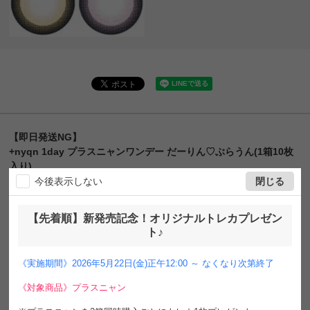
【即日発送NG】
+nyqn 1day プラスニャンワンデー だーりん♡ぶらうん(1箱10枚
入り)
今後表示しない
閉じる
ネコポス
送料無料
UVカット
うるおい成分
ドール系
ハーフ瞳
ブラウン
1day
DIA14.5mm
着色直径13.8㎜
BC8.6mm
含水率38%
【先着順】新発売記念！オリジナルトレカプレゼン
フチあり
ト♪
¥
1,760
販売価格
税込
《実施期間》2026年5月22日(金)正午12:00 ～ なくなり次第終了
[
16
ポイント進呈 ]
送料込
《対象商品》プラスニャン