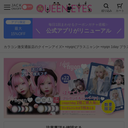
JACK
OFF
ON/OFF
絞り込み
カート
アプリ限定
毎日1回まわせるクーポンガチャ搭載✨
最大
＼ 公式アプリがリニューアル ／
15%OFF
カラコン激安通販店のクイーンアイズ
+nyqn(プラスニャン)
+nyqn 1day
注意事項を確認する