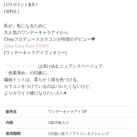
[
173
ポイント進呈 ]
送料込
私が、私になるために
大人気のワンデーキャラアイから
Chayプロデュースカラコンが待望のデビュー🧡
1day Cara Eyes FIORY
(ワンデーキャラアイフィオリー)
フラワーベージュ
は溶け込むニュアンスベージュで、
「色素薄め」の印象に。
繊細ドットは、柔らかく瞳を色づける。
カラコンをつけているのはバレたくないけど、
よりカワイイ瞳になりたい人へ♥
販売名
ワンデーキャラアイ OF
内容
1箱10枚入り
装用期間
1日使い捨てソフトコンタクトレンズ