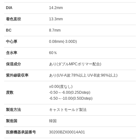
DIA
14.2mm
着色直径
13.3mm
BC
8.7mm
中心厚
0.08mm(-3.00D)
含水率
60％
保湿成分
あり(ダブルMPCポリマー配合)
紫外線吸収率
あり(UV-A波:78%以上 UV-B波:96%以上)
±0.00(度なし)
度数
-0.50～-6.00(0.25Dstep)
-6.50～-10.00(0.50Dstep)
製造方法
キャストモールド製法
製造国
韓国
医療機器承認番号
30200BZX00014A01