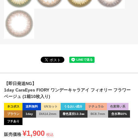
【即日発送NG】
1day CaraEyes FIORY ワンデーキャラアイ フィオリー フラワー
ベージュ (1箱10枚入り)
ネコポス
送料無料
UVカット
うるおい成分
ナチュラル
色素薄い系
ブラウン
1day
DIA14.2mm
着色直径13.3㎜
BC8.7mm
含水率60%
フチあり
¥
1,900
販売価格
税込