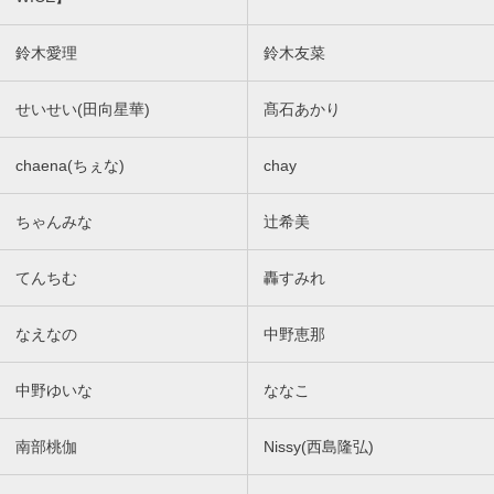
鈴木愛理
鈴木友菜
せいせい(田向星華)
髙石あかり
chaena(ちぇな)
chay
ちゃんみな
辻希美
てんちむ
轟すみれ
なえなの
中野恵那
中野ゆいな
ななこ
南部桃伽
Nissy(西島隆弘)