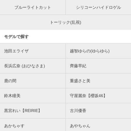
ブルーライトカット
シリコーンハイドロゲル
トーリック(乱視)
モデルで探す
池田エライザ
越智ゆらの(ゆらゆら)
長浜広奈 (おひなさま)
齊藤早紀
鹿の間
重盛さと美
鈴木瞳美
守屋麗奈【櫻坂46】
黒宮れい【REIRIE】
古川優香
あかちゃす
あやちゃん