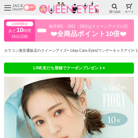
JACK
OFF
ON/OFF
絞り込み
カート
24時間限定
毎月9日・19日・29日はクイーンアイズの日
10
あと
時間
超得
❤️全商品ポイント10倍❤️
16分22秒
カラコン激安通販店のクイーンアイズ
1day Cara Eyes(ワンデーキャラアイ)
LINE友だち登録でクーポンプレゼント♥