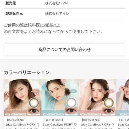
販売元
株式会社S-PAL
製造販売元
株式会社アイレ
ご使用の際は眼科医に相談の上、
添付文書をよくお読みになってからご使用して下さい。
商品についてのお問い合わせ
【即日発送NG】
【即日発送NG】
【即日発送NG】
【即日発
1day CaraEyes FIORY ワ
1day CaraEyes FIORY ワ
1day CaraEyes FIORY ワ
1day Ca