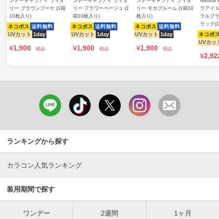
ンデーキャラアイ フィオ
ンデーキャラアイ フィオ
ンデーキャラアイ フィオ
Natura
リー ブラウンブーケ (1箱
リー フラワーベージュ (1
リー モカブルーム (1箱10
ラアイ 
10枚入り)
箱10枚入り)
枚入り)
ラルプラ
ラック(
ネコポス
送料無料
ネコポス
送料無料
ネコポス
送料無料
UVカット
1day
UVカット
1day
UVカット
1day
ネコポ
UVカッ
¥
1,900
¥
1,900
¥
1,900
税込
税込
税込
¥
2,92
ランキングから探す
カラコン人気ランキング
装用期間で探す
ワンデー
2週間
1ヶ月