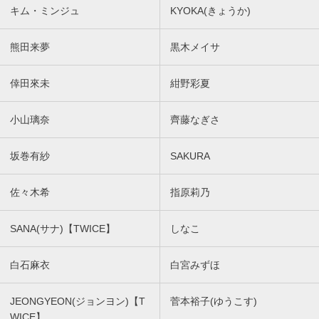
キム・ミンジュ
KYOKA(きょうか)
熊田来夢
黒木メイサ
倖田來未
紺野彩夏
小山璃奈
齊藤なぎさ
坂巻有紗
SAKURA
佐々木希
指原莉乃
SANA(サナ)【TWICE】
しなこ
白石麻衣
白宮みずほ
JEONGYEON(ジョンヨン)【T
菅本裕子(ゆうこす)
WICE】