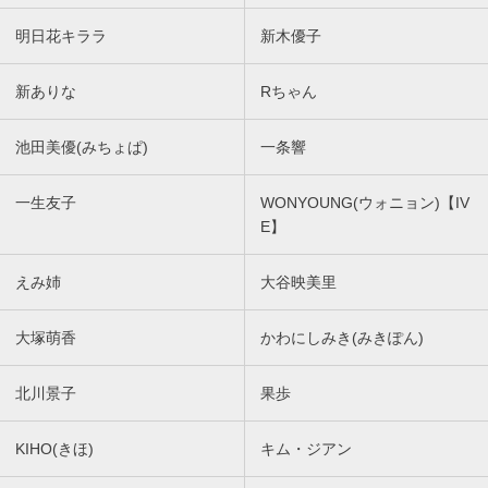
明日花キララ
新木優子
新ありな
Rちゃん
池田美優(みちょぱ)
一条響
一生友子
WONYOUNG(ウォニョン)【IV
E】
えみ姉
大谷映美里
大塚萌香
かわにしみき(みきぽん)
北川景子
果歩
KIHO(きほ)
キム・ジアン