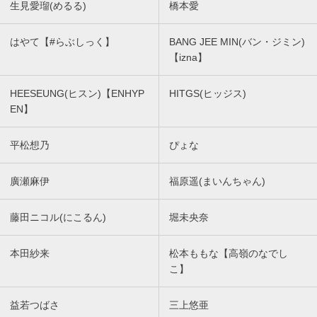
生見愛瑠(めるる)
橋本愛
はやて【#らぶしっく】
BANG JEE MIN(バン・ジミン)
【izna】
HEESEUNG(ヒスン)【ENHYP
HITGS(ヒッジス)
EN】
平松想乃
ぴょな
廣瀬麻伊
福原遥(まいんちゃん)
藤田ニコル(にこるん)
堀未央奈
本田紗来
松本ももな【高嶺のなでし
こ】
益若つばさ
三上悠亜