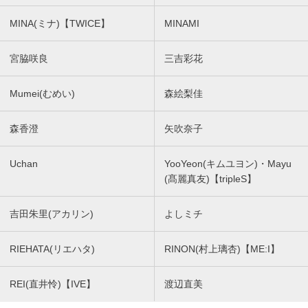
MINA(ミナ)【TWICE】
MINAMI
宮脇咲良
三吉彩花
Mumei(むめい)
森絵梨佳
森香澄
矢吹奈子
Uchan
YooYeon(キムユヨン)・Mayu
(髙麗真友)【tripleS】
吉田朱里(アカリン)
よしミチ
RIEHATA(リエハタ)
RINON(村上璃杏)【ME:I】
REI(直井怜)【IVE】
渡辺直美