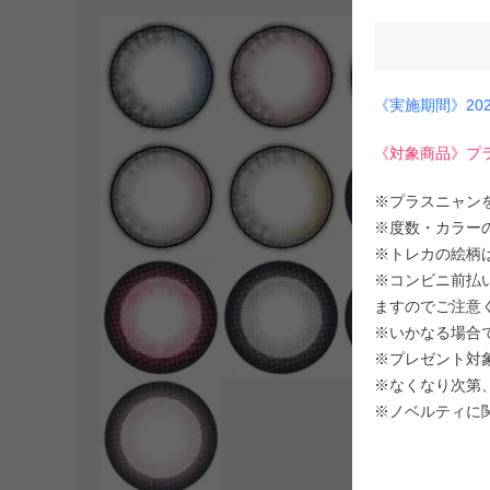
《実施期間》202
《対象商品》プ
※プラスニャン
※度数・カラー
※トレカの絵柄
※コンビニ前払い
ますのでご注意
※いかなる場合
※プレゼント対
※なくなり次第
※ノベルティに