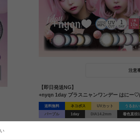
注意
【即日発送NG】
+nyqn 1day プラスニャンワンデー はにー
送料無料
ネコポス
UVカット
うるおい
パープル
1day
DIA14.2mm
着色直径1
¥
1,760
販売価格
税込
い
[
16
ポイント進呈 ]
送料込