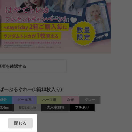
事項を確認する
♡ぱーぷるぐれー(1箱10枚入り)
成分
ドール系
ハーフ瞳
水光
グレー
3.4㎜
BC8.6mm
含水率38%
フチあり
閉じる