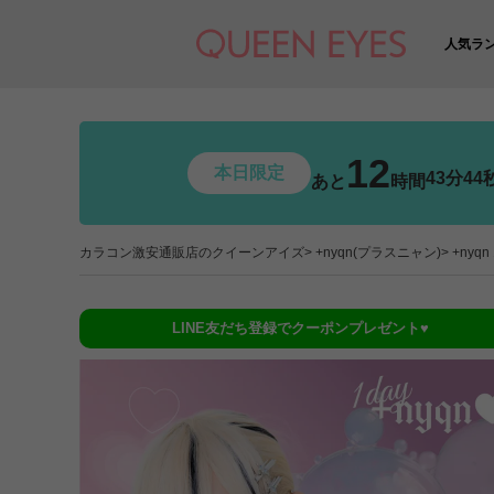
人気ラ
12
本日限定
43分42
あと
時間
カラコン激安通販店のクイーンアイズ
+nyqn(プラスニャン)
+nyq
LINE友だち登録でクーポンプレゼント♥