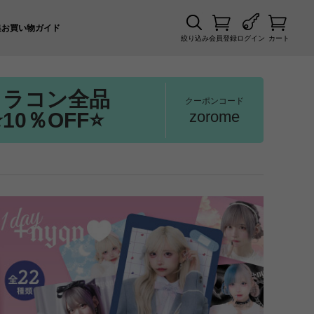
集
お買い物ガイド
絞り込み
会員登録
ログイン
カート
カラコン全品
クーポンコード
zorome
⭐10％OFF⭐