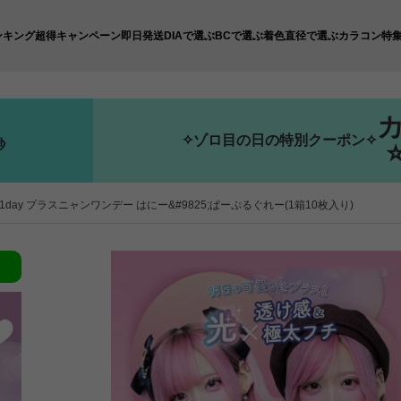
ンキング
超得キャンペーン
即日発送
DIAで選ぶ
BCで選ぶ
着色直径で選ぶ
カラコン特
✧ゾロ目の日の特別クーポン✧
秒
n 1day プラスニャンワンデー はにー&#9825;ぱーぷるぐれー(1箱10枚入り)