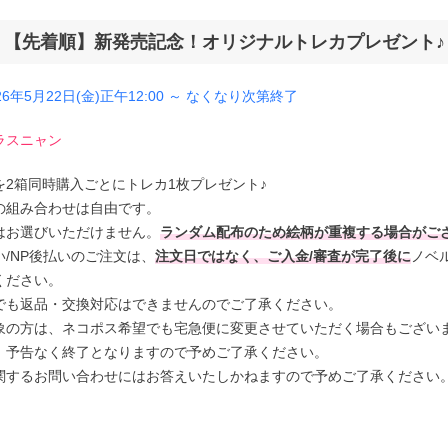
【先着順】新発売記念！オリジナルトレカプレゼント♪
±0.00(度なし)
6年5月22日(金)正午12:00 ～ なくなり次第終了
-0.50
ラスニャン
を2箱同時購入ごとにトレカ1枚プレゼント♪
-1.00
の組み合わせは自由です。
はお選びいただけません。
ランダム配布のため絵柄が重複する場合がご
-1.25
/NP後払いのご注文は、
注文日ではなく、ご入金/審査が完了後に
ノベ
ください。
でも返品・交換対応はできませんのでご了承ください。
-1.50
象の方は、ネコポス希望でも宅急便に変更させていただく場合もござい
、予告なく終了となりますので予めご了承ください。
-1.75
関するお問い合わせにはお答えいたしかねますので予めご了承ください
-2.00