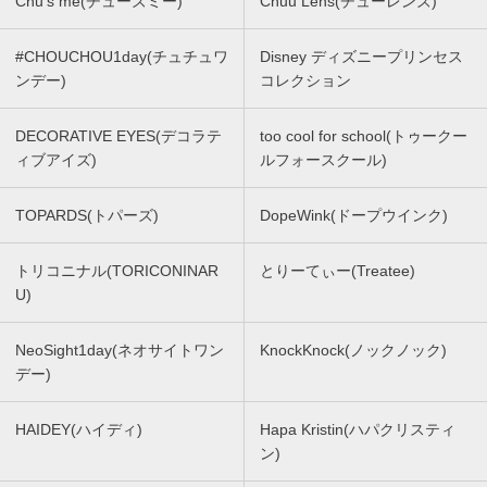
Chu's me(チューズミー)
Chuu Lens(チューレンズ)
#CHOUCHOU1day(チュチュワ
Disney ディズニープリンセス
ンデー)
コレクション
DECORATIVE EYES(デコラテ
too cool for school(トゥークー
ィブアイズ)
ルフォースクール)
TOPARDS(トパーズ)
DopeWink(ドープウインク)
トリコニナル(TORICONINAR
とりーてぃー(Treatee)
U)
NeoSight1day(ネオサイトワン
KnockKnock(ノックノック)
デー)
HAIDEY(ハイディ)
Hapa Kristin(ハパクリスティ
ン)