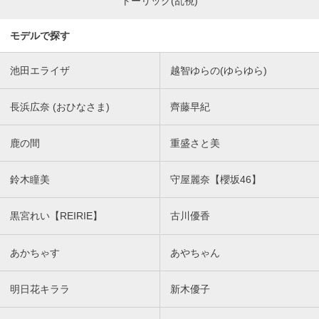
トーリック(乱視)
モデルで探す
池田エライザ
越智ゆらの(ゆらゆら)
長浜広奈 (おひなさま)
齊藤早紀
鹿の間
重盛さと美
鈴木瞳美
守屋麗奈【櫻坂46】
黒宮れい【REIRIE】
古川優香
あかちゃす
あやちゃん
明日花キララ
新木優子