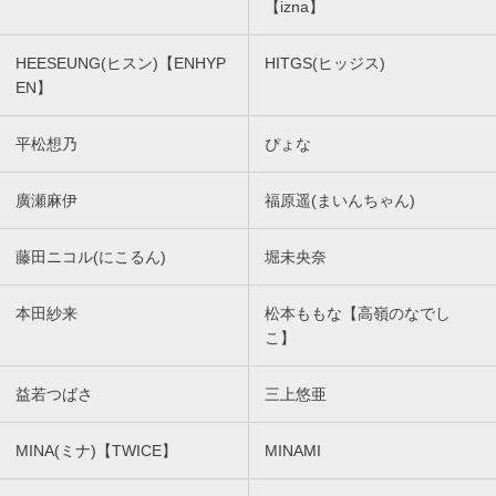
【izna】
HEESEUNG(ヒスン)【ENHYP
HITGS(ヒッジス)
EN】
平松想乃
ぴょな
廣瀬麻伊
福原遥(まいんちゃん)
藤田ニコル(にこるん)
堀未央奈
本田紗来
松本ももな【高嶺のなでし
こ】
益若つばさ
三上悠亜
MINA(ミナ)【TWICE】
MINAMI