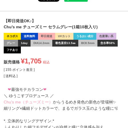
【即日発送OK♪】
Chu's me チューズミー セラムグレー(1箱10枚入り)
ネコポス
送料無料
即日発送
UVカット
うるおい成分
色素薄い系
グレー
1day
DIA14.2mm
着色直径13.5㎜
BC8.5mm
含水率58%
フチあり
¥
1,705
販売価格
税込
[
155
ポイント進呈 ]
送料込
❤
最強モテカラコン
❤
＼ ゆうこすプロデュース ／
Chu's me（チューズミー）
からうるめき発色の新色が登場🆕✨
細リング×繊細ドットカラーで、まるでガラス玉のような瞳に🫧
*. 立体的なリングデザイン.*
ふんわりした細フチデザインが自然と瞳に立体感を与え、