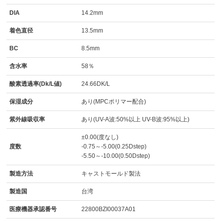
DIA
14.2mm
着色直径
13.5mm
BC
8.5mm
含水率
58％
酸素透過率(Dk/L値)
24.66DK/L
保湿成分
あり(MPCポリマー配合)
紫外線吸収率
あり(UV-A波:50%以上 UV-B波:95%以上)
±0.00(度なし)
度数
-0.75～-5.00(0.25Dstep)
-5.50～-10.00(0.50Dstep)
製造方法
キャストモールド製法
製造国
台湾
医療機器承認番号
22800BZI00037A01