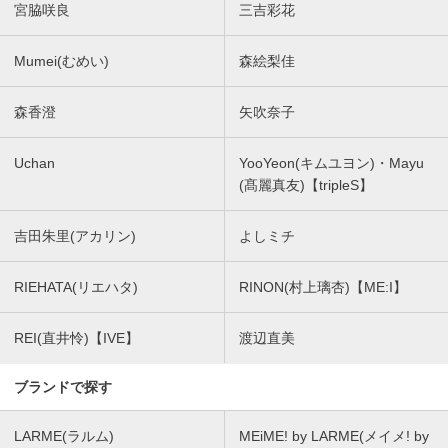
宮脇咲良
三吉彩花
Mumei(むめい)
森絵梨佳
森香澄
矢吹奈子
Uchan
YooYeon(キムユヨン)・Mayu
(髙麗真友)【tripleS】
吉田朱里(アカリン)
よしミチ
RIEHATA(リエハタ)
RINON(村上璃杏)【ME:I】
REI(直井怜)【IVE】
渡辺直美
ブランドで探す
LARME(ラルム)
MEiME! by LARME(メイメ! by