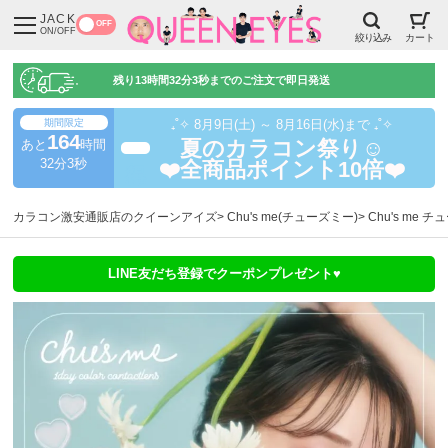
JACK
OFF
ON/OFF
絞り込み
カート
残り
13時間32分2秒
までのご注文で即日発送
期間限定
₊˚✧ 8月9日(土) ～ 8月16日(水)まで ₊˚✧
164
あと
時間
夏のカラコン祭り☺️
超得
32分2秒
❤️全商品ポイント10倍❤️
カラコン激安通販店のクイーンアイズ
Chu's me(チューズミー)
Chu's me
LINE友だち登録でクーポンプレゼント♥