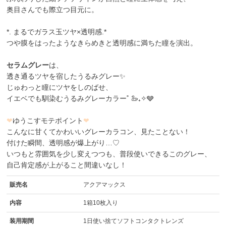
奥目さんでも際立つ目元に。
*. まるでガラス玉ツヤ×透明感.*
つや膜をはったようなきらめきと透明感に満ちた瞳を演出。
セラムグレー
は、
透き通るツヤを宿したうるみグレー✨
じゅわっと瞳にツヤをしのばせ、
イエベでも馴染むうるみグレーカラー˚ 🦢₊✧🩶
❤
ゆうこすモテポイント
❤
こんなに甘くてかわいいグレーカラコン、見たことない！
付けた瞬間、透明感が爆上がり…♡
いつもと雰囲気を少し変えつつも、普段使いできるこのグレー、
自己肯定感が上がること間違いなし！
販売名
アクアマックス
内容
1箱10枚入り
装用期間
1日使い捨てソフトコンタクトレンズ