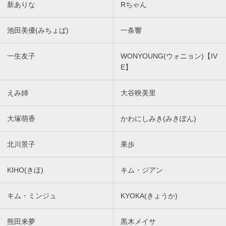
新ありな
Rちゃん
池田美優(みちょぱ)
一条響
一生友子
WONYOUNG(ウォニョン)【IV
E】
えみ姉
大谷映美里
大塚萌香
かわにしみき(みきぽん)
北川景子
果歩
KIHO(きほ)
キム・ジアン
キム・ミンジュ
KYOKA(きょうか)
熊田来夢
黒木メイサ