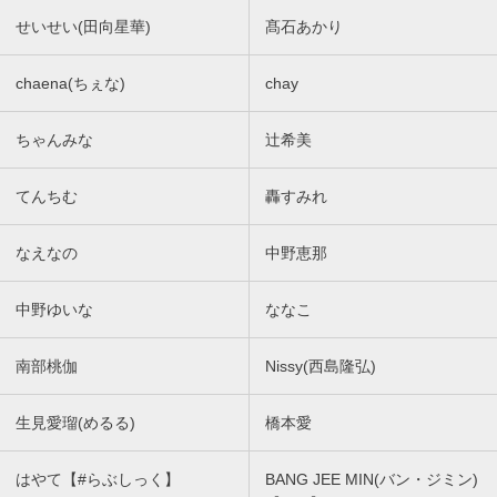
せいせい(田向星華)
髙石あかり
chaena(ちぇな)
chay
ちゃんみな
辻希美
てんちむ
轟すみれ
なえなの
中野恵那
中野ゆいな
ななこ
南部桃伽
Nissy(西島隆弘)
生見愛瑠(めるる)
橋本愛
はやて【#らぶしっく】
BANG JEE MIN(バン・ジミン)