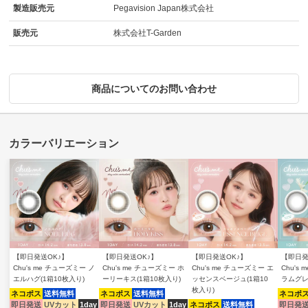
製造販売元
Pegavision Japan株式会社
販売元
株式会社T-Garden
商品についてのお問い合わせ
【即日発送OK♪】
【即日発送OK♪】
【即日発送OK♪】
【即日発
Chu's me チューズミー ノ
Chu's me チューズミー ホ
Chu's me チューズミー エ
Chu's
エルハグ(1箱10枚入り)
ーリーキス(1箱10枚入り)
ッセンスベージュ(1箱10
ラムグレ
枚入り)
ネコポス
送料無料
ネコポス
送料無料
ネコポ
即日発送
UVカット
1day
即日発送
UVカット
1day
ネコポス
送料無料
即日発