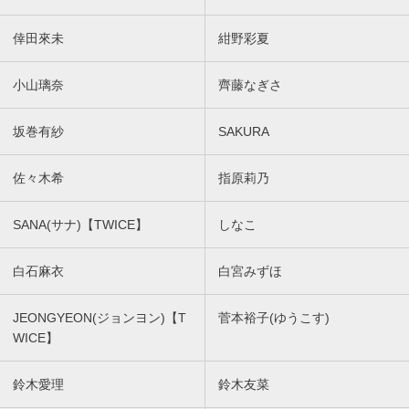
倖田來未
紺野彩夏
小山璃奈
齊藤なぎさ
坂巻有紗
SAKURA
佐々木希
指原莉乃
SANA(サナ)【TWICE】
しなこ
白石麻衣
白宮みずほ
JEONGYEON(ジョンヨン)【T
菅本裕子(ゆうこす)
WICE】
鈴木愛理
鈴木友菜