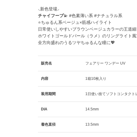
⸜新色登場⸝
チャイフープ
💫 #色素薄い系 #ナチュラル系
⭐ちゅるん系ベージュ×筋感ハイライト
日常使いしやすいブラウンベージュカラーの王道細
ホワイトゴールドパール（ラメ）のリングライト風”
全方向盛れのうるツヤちゅるんな瞳に💖
販売名
フェアリー ワンデー UV
内容
1箱10枚入り
装用期間
1日使い捨てソフトコンタクト
DIA
14.5mm
着色直径
13.5mm