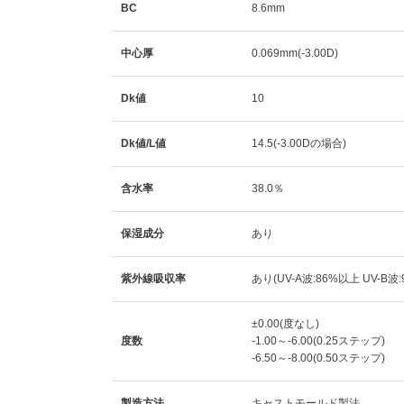
BC
8.6mm
中心厚
0.069mm(-3.00D)
Dk値
10
Dk値/L値
14.5(-3.00Dの場合)
含水率
38.0％
保湿成分
あり
紫外線吸収率
あり(UV-A波:86%以上 UV-B波
±0.00(度なし)
度数
-1.00～-6.00(0.25ステップ)
-6.50～-8.00(0.50ステップ)
製造方法
キャストモールド製法