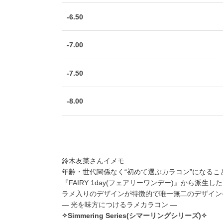
-6.50
-7.00
-7.50
-8.00
鈴木友菜さんイメモ
年齢・世代関係なく“初めて選ぶカラコン”になるこ
『FAIRY 1day(フェアリーワンデー)』から派生した
ラメ入りのデザインが特徴的で唯一無二のデザイン
― 光を味方につけるラメカラコン ―
✧Simmering Series(シマーリングシリーズ)✧