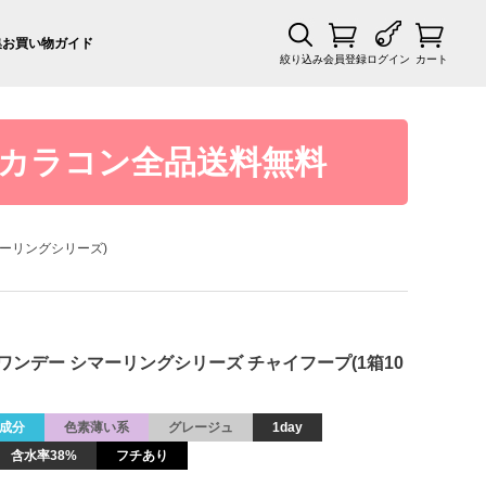
集
お買い物ガイド
絞り込み
会員登録
ログイン
カート
カラコン全品送料無料
ーシマーリングシリーズ)
 フェアリーワンデー シマーリングシリーズ チャイフープ(1箱10
成分
色素薄い系
グレージュ
1day
含水率38%
フチあり