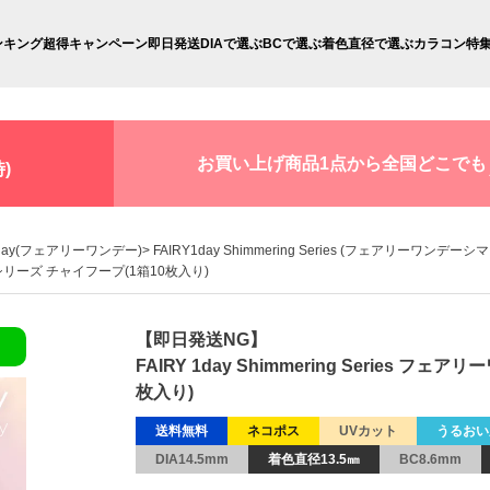
ンキング
超得キャンペーン
即日発送
DIAで選ぶ
BCで選ぶ
着色直径で選ぶ
カラコン特
お買い上げ商品1点から全国どこでも
)
 1day(フェアリーワンデー)
FAIRY1day Shimmering Series (フェアリーワンデ
リングシリーズ チャイフープ(1箱10枚入り)
【即日発送NG】
FAIRY 1day Shimmering Series
枚入り)
送料無料
ネコポス
UVカット
うるおい
DIA14.5mm
着色直径13.5㎜
BC8.6mm