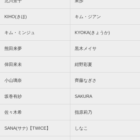
北川景子
果歩
KIHO(きほ)
キム・ジアン
キム・ミンジュ
KYOKA(きょうか)
熊田来夢
黒木メイサ
倖田來未
紺野彩夏
小山璃奈
齊藤なぎさ
坂巻有紗
SAKURA
佐々木希
指原莉乃
SANA(サナ)【TWICE】
しなこ