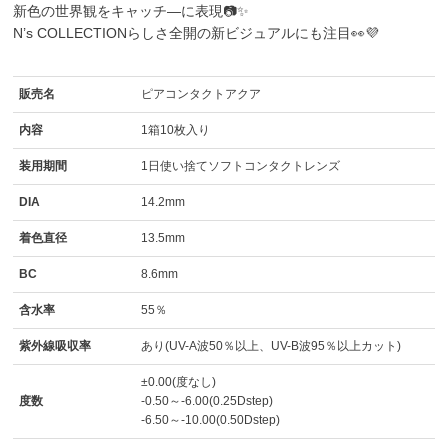
新色の世界観をキャッチ―に表現📷✨
N’s COLLECTIONらしさ全開の新ビジュアルにも注目👀💜
販売名
ピアコンタクトアクア
内容
1箱10枚入り
装用期間
1日使い捨てソフトコンタクトレンズ
DIA
14.2mm
着色直径
13.5mm
BC
8.6mm
含水率
55％
紫外線吸収率
あり(UV-A波50％以上、UV-B波95％以上カット)
±0.00(度なし)
度数
-0.50～-6.00(0.25Dstep)
-6.50～-10.00(0.50Dstep)