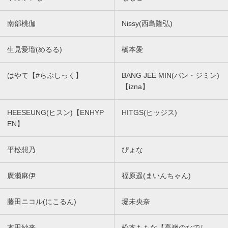
南部桃伽
Nissy(西島隆弘)
生見愛瑠(めるる)
橋本愛
はやて【#らぶしっく】
BANG JEE MIN(バン・ジミン)
【izna】
HEESEUNG(ヒスン)【ENHYP
HITGS(ヒッジス)
EN】
平松想乃
ぴょな
廣瀬麻伊
福原遥(まいんちゃん)
藤田ニコル(にこるん)
堀未央奈
本田紗来
松本ももな【高嶺のなでし