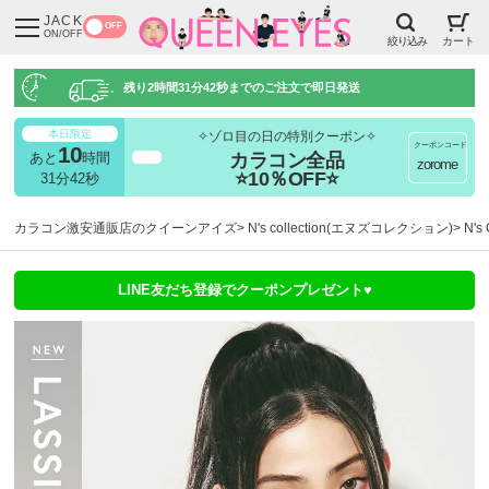
JACK
OFF
ON/OFF
絞り込み
カート
残り
2時間31分41秒
までのご注文で即日発送
本日限定
✧ゾロ目の日の特別クーポン✧
クーポンコード
10
カラコン全品
あと
時間
超得
zorome
⭐10％OFF⭐
31分41秒
カラコン激安通販店のクイーンアイズ
N's collection(エヌズコレクション)
N'
LINE友だち登録でクーポンプレゼント♥