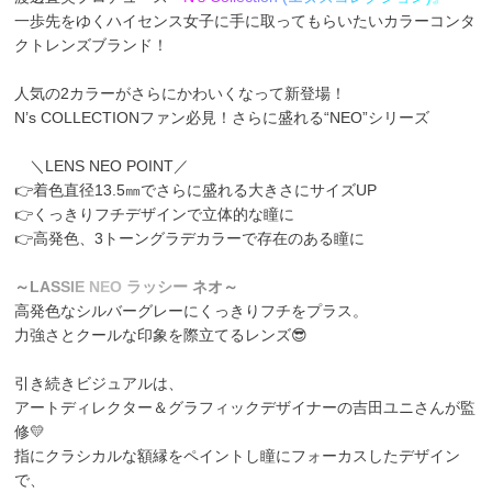
一歩先をゆくハイセンス女子に手に取ってもらいたいカラーコンタ
クトレンズブランド！
人気の2カラーがさらにかわいくなって新登場！
N’s COLLECTIONファン必見！さらに盛れる“NEO”シリーズ
＼LENS NEO POINT／
👉着色直径13.5㎜でさらに盛れる大きさにサイズUP
👉くっきりフチデザインで立体的な瞳に
👉高発色、3トーングラデカラーで存在のある瞳に
～
L
A
S
S
I
E
N
E
O
ラ
ッ
シ
ー
ネ
オ
～
高発色なシルバーグレーにくっきりフチをプラス。
力強さとクールな印象を際立てるレンズ😎
引き続きビジュアルは、
アートディレクター＆グラフィックデザイナーの吉田ユニさんが監
修💛
指にクラシカルな額縁をペイントし瞳にフォーカスしたデザイン
で、