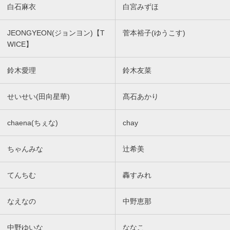
白石麻衣
白宮みずほ
JEONGYEON(ジョンヨン)【T
菅本裕子(ゆうこす)
WICE】
鈴木愛理
鈴木友菜
せいせい(田向星華)
髙石あかり
chaena(ちぇな)
chay
ちゃんみな
辻希美
てんちむ
轟すみれ
なえなの
中野恵那
中野ゆいな
ななこ