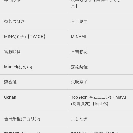
こ】
益若つばさ
三上悠亜
MINA(ミナ)【TWICE】
MINAMI
宮脇咲良
三吉彩花
Mumei(むめい)
森絵梨佳
森香澄
矢吹奈子
Uchan
YooYeon(キムユヨン)・Mayu
(髙麗真友)【tripleS】
吉田朱里(アカリン)
よしミチ