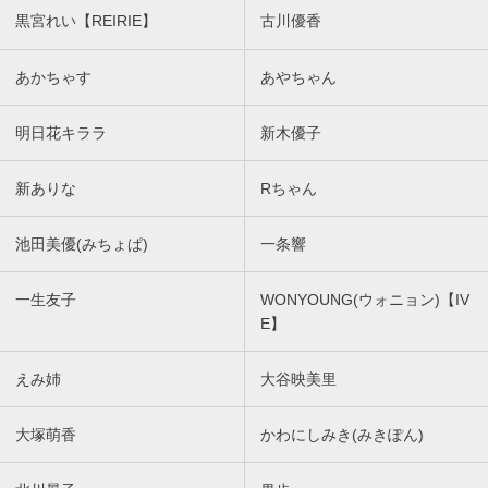
黒宮れい【REIRIE】
古川優香
あかちゃす
あやちゃん
明日花キララ
新木優子
新ありな
Rちゃん
池田美優(みちょぱ)
一条響
一生友子
WONYOUNG(ウォニョン)【IV
E】
えみ姉
大谷映美里
大塚萌香
かわにしみき(みきぽん)