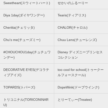
Sweetheart(スウィートハート)
せかいのふるーりー
Diya 1day(ダイヤワンデー)
Tearis(ティアリス)
Cheritta(チェリッタ)
CHALOR(チャロル)
Chu's me(チューズミー)
Chuu Lens(チューレンズ)
#CHOUCHOU1day(チュチュワ
Disney ディズニープリンセス
ンデー)
コレクション
DECORATIVE EYES(デコラテ
too cool for school(トゥークー
ィブアイズ)
ルフォースクール)
TOPARDS(トパーズ)
DopeWink(ドープウインク)
トリコニナル(TORICONINAR
とりーてぃー(Treatee)
U)