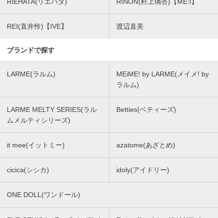
RIEHATA(リエハタ)
RINON(村上璃杏)【ME:I】
REI(直井怜)【IVE】
渡辺直美
ブランドで探す
LARME(ラルム)
MEiME! by LARME(メイメ! by
ラルム)
LARME MELTY SERIES(ラル
Betties(ベティーズ)
ムメルティシリーズ)
it mee(イットミー)
azatome(あざとめ)
cicica(シシカ)
idoly(アイドリー)
ONE DOLL(ワンドール)