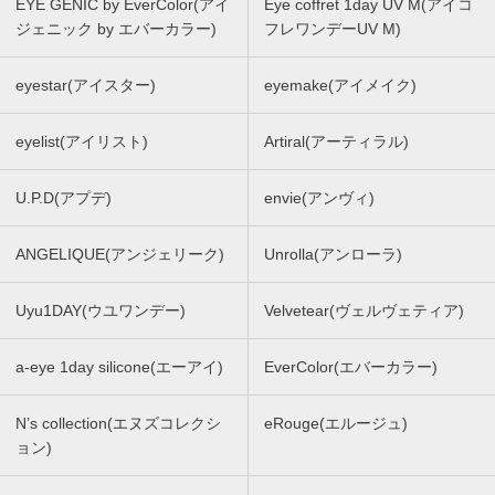
EYE GENIC by EverColor(アイ
Eye coffret 1day UV M(アイコ
ジェニック by エバーカラー)
フレワンデーUV M)
eyestar(アイスター)
eyemake(アイメイク)
eyelist(アイリスト)
Artiral(アーティラル)
U.P.D(アプデ)
envie(アンヴィ)
ANGELIQUE(アンジェリーク)
Unrolla(アンローラ)
Uyu1DAY(ウユワンデー)
Velvetear(ヴェルヴェティア)
a-eye 1day silicone(エーアイ)
EverColor(エバーカラー)
N’s collection(エヌズコレクシ
eRouge(エルージュ)
ョン)