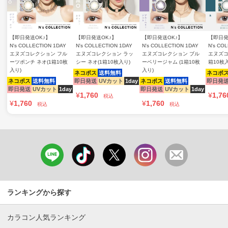
【即日発送OK♪】
【即日発送OK♪】
【即日発送OK♪】
【即日発
N's COLLECTION 1DAY
N's COLLECTION 1DAY
N's COLLECTION 1DAY
N's CO
エヌズコレクション フル
エヌズコレクション ラッ
エヌズコレクション ブル
エヌズコ
ーツポンチ ネオ(1箱10枚
シー ネオ(1箱10枚入り)
ーベリージャム (1箱10枚
箱10枚
入り)
入り)
ネコポス
送料無料
ネコポ
ネコポス
送料無料
即日発送
UVカット
1day
ネコポス
送料無料
即日発
即日発送
UVカット
1day
即日発送
UVカット
1day
¥
1,760
¥
1,76
税込
¥
1,760
¥
1,760
税込
税込
ランキングから探す
カラコン人気ランキング