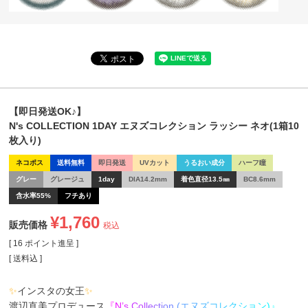
【即日発送OK♪】
N's COLLECTION 1DAY エヌズコレクション ラッシー ネオ(1箱10
枚入り)
ネコポス
送料無料
即日発送
UVカット
うるおい成分
ハーフ瞳
グレー
グレージュ
1day
DIA14.2mm
着色直径13.5㎜
BC8.6mm
含水率55%
フチあり
¥
1,760
販売価格
税込
[
16
ポイント進呈 ]
送料込
✨
インスタの女王
✨
渡辺直美プロデュース
『
N
’
s
C
o
l
l
e
c
t
i
o
n
(
エ
ヌ
ズ
コ
レ
ク
シ
ョ
ン
)
』