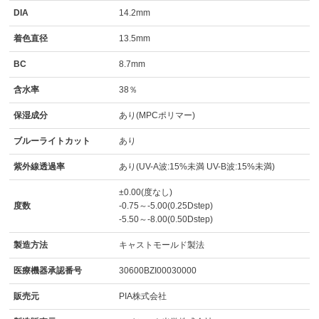
DIA
14.2mm
着色直径
13.5mm
BC
8.7mm
含水率
38％
保湿成分
あり(MPCポリマー)
ブルーライトカット
あり
紫外線透過率
あり(UV-A波:15%未満 UV-B波:15%未満)
±0.00(度なし)
度数
-0.75～-5.00(0.25Dstep)
-5.50～-8.00(0.50Dstep)
製造方法
キャストモールド製法
医療機器承認番号
30600BZI00030000
販売元
PIA株式会社