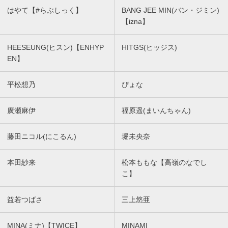
はやて【#らぶしっく】
BANG JEE MIN(バン・ジミン)
【izna】
HEESEUNG(ヒスン)【ENHYP
HITGS(ヒッジス)
EN】
平松想乃
ぴょな
廣瀬麻伊
福原遥(まいんちゃん)
藤田ニコル(にこるん)
堀未央奈
本田紗来
松本ももな【高嶺のなでし
こ】
益若つばさ
三上悠亜
MINA(ミナ)【TWICE】
MINAMI