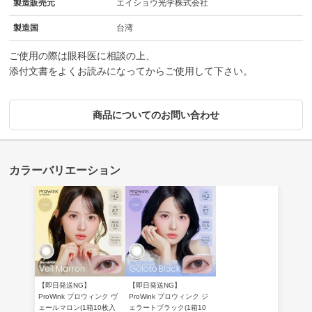
製造販売元
エイショウ光学株式会社
製造国
台湾
ご使用の際は眼科医に相談の上、
添付文書をよくお読みになってからご使用して下さい。
商品についてのお問い合わせ
【即日発送NG】
【即日発送NG】
ProWink プロウィンク ヴ
ProWink プロウィンク ジ
ェールマロン(1箱10枚入
ェラートブラック(1箱10