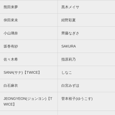
熊田来夢
黒木メイサ
倖田來未
紺野彩夏
小山璃奈
齊藤なぎさ
坂巻有紗
SAKURA
佐々木希
指原莉乃
SANA(サナ)【TWICE】
しなこ
白石麻衣
白宮みずほ
JEONGYEON(ジョンヨン)【T
菅本裕子(ゆうこす)
WICE】