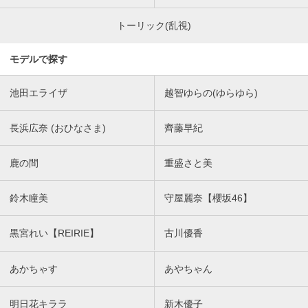
トーリック(乱視)
モデルで探す
池田エライザ
越智ゆらの(ゆらゆら)
長浜広奈 (おひなさま)
齊藤早紀
鹿の間
重盛さと美
鈴木瞳美
守屋麗奈【櫻坂46】
黒宮れい【REIRIE】
古川優香
あかちゃす
あやちゃん
明日花キララ
新木優子