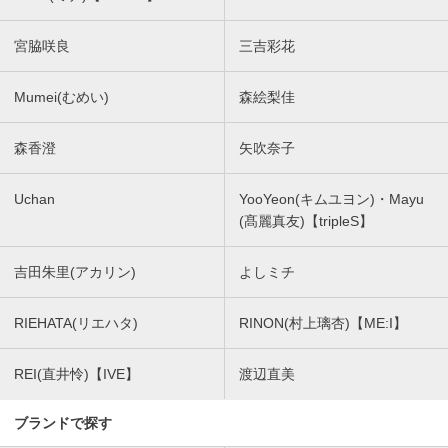
宮脇咲良
三吉彩花
Mumei(むめい)
森絵梨佳
森香澄
矢吹奈子
Uchan
YooYeon(キムユヨン)・Mayu
(髙麗真友)【tripleS】
吉田朱里(アカリン)
よしミチ
RIEHATA(リエハタ)
RINON(村上璃杏)【ME:I】
REI(直井怜)【IVE】
渡辺直美
ブランドで探す