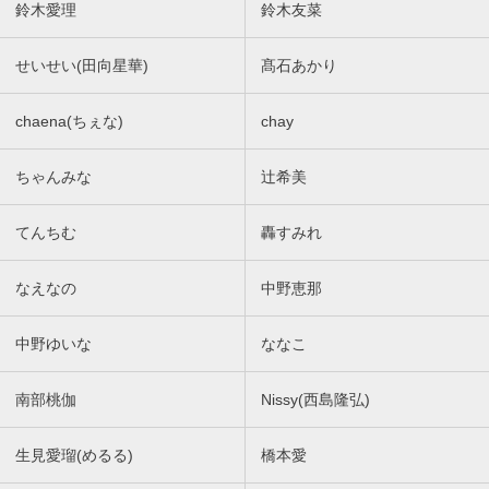
鈴木愛理
鈴木友菜
せいせい(田向星華)
髙石あかり
chaena(ちぇな)
chay
ちゃんみな
辻希美
てんちむ
轟すみれ
なえなの
中野恵那
中野ゆいな
ななこ
南部桃伽
Nissy(西島隆弘)
生見愛瑠(めるる)
橋本愛