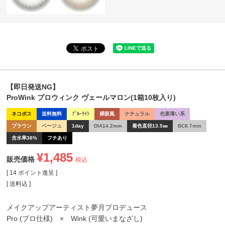
【即日発送NG】
ProWink プロウィンク ヴェールマロン(1箱10枚入り)
ネコポス
送料無料
ﾌﾞﾙｰﾗｲﾄ
裸眼風
ナチュラル
色素薄い系
ブラウン
ベージュ
1day
DIA14.2mm
着色直径13.5㎜
BC8.7mm
含水率38%
フチあり
¥
1,485
販売価格
税込
[
14
ポイント進呈 ]
送料込
メイクアップアーティスト夢月プロデュース
Pro (プロ仕様) × Wink (可愛いまなざし)