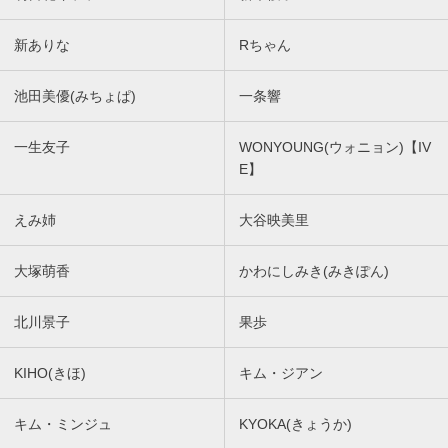
新ありな
Rちゃん
池田美優(みちょぱ)
一条響
一生友子
WONYOUNG(ウォニョン)【IV
E】
えみ姉
大谷映美里
大塚萌香
かわにしみき(みきぽん)
北川景子
果歩
KIHO(きほ)
キム・ジアン
キム・ミンジュ
KYOKA(きょうか)