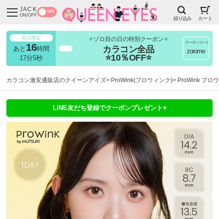
JACK
OFF
ON/OFF
絞り込み
カート
本日限定
✧ゾロ目の日の特別クーポン✧
クーポンコード
16
カラコン全品
あと
時間
超得
zorome
⭐10％OFF⭐
17分4秒
カラコン激安通販店のクイーンアイズ
ProWink(プロウィンク)
ProWink プ
LINE友だち登録でクーポンプレゼント♥