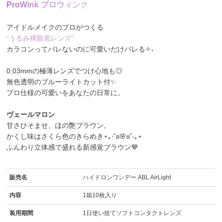
P
r
o
W
i
n
k
プ
ロ
ウ
ィ
ン
ク
アイドルメイクのプロがつくる
“うるみ裸眼風レンズ”
カラコンってバレないのに可愛いだけバレる✧˖
0.03mmの極薄レンズでつけ心地も◎
無色透明のブルーライトカット付✨
プロ仕様の可愛いをあなたの日常に。
ヴェールマロン
甘さひそませ、ほの艶ブラウン。
かくし味はさくら色のきらめき⋆｡‧˚ʚ🌸ɞ˚‧｡⋆
ふんわり立体感で盛れる新感覚ブラウン🤎
販売名
ハイドロンワンデー ABL AirLight
内容
1箱10枚入り
装用期間
1日使い捨てソフトコンタクトレンズ