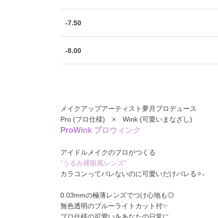
-7.50
-8.00
メイクアップアーティスト夢月プロデュース
Pro (プロ仕様) × Wink (可愛いまなざし)
P
r
o
W
i
n
k
プ
ロ
ウ
ィ
ン
ク
アイドルメイクのプロがつくる
“うるみ裸眼風レンズ”
カラコンってバレないのに可愛いだけバレる✧˖
0.03mmの極薄レンズでつけ心地も◎
無色透明のブルーライトカット付✨
プロ仕様の可愛いをあなたの日常に。