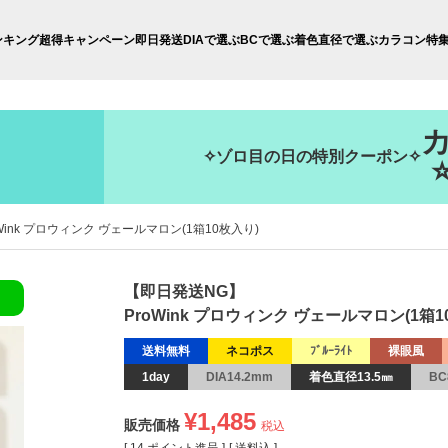
ンキング
超得キャンペーン
即日発送
DIAで選ぶ
BCで選ぶ
着色直径で選ぶ
カラコン特
✧ゾロ目の日の特別クーポン✧
oWink プロウィンク ヴェールマロン(1箱10枚入り)
【即日発送NG】
ProWink プロウィンク ヴェールマロン(1箱1
送料無料
ネコポス
ﾌﾞﾙｰﾗｲﾄ
裸眼風
1day
DIA14.2mm
着色直径13.5㎜
BC
¥
1,485
販売価格
税込