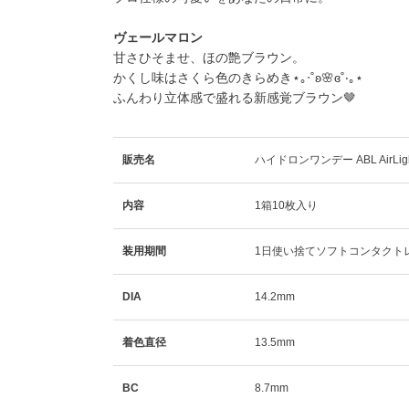
ヴェールマロン
甘さひそませ、ほの艶ブラウン。
かくし味はさくら色のきらめき⋆｡‧˚ʚ🌸ɞ˚‧｡⋆
ふんわり立体感で盛れる新感覚ブラウン🤎
販売名
ハイドロンワンデー ABL AirLig
内容
1箱10枚入り
装用期間
1日使い捨てソフトコンタクト
DIA
14.2mm
着色直径
13.5mm
BC
8.7mm