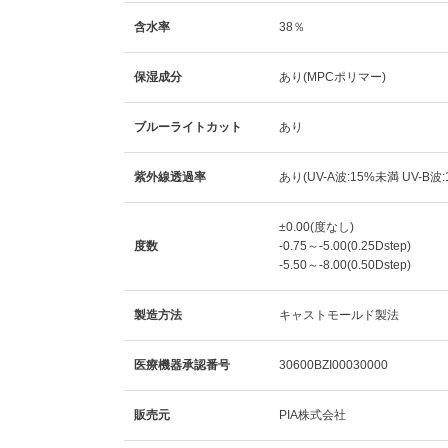
含水率
38％
保湿成分
あり(MPCポリマー)
ブルーライトカット
あり
紫外線透過率
あり(UV-A波:15%未満 UV-B波
±0.00(度なし)
度数
-0.75～-5.00(0.25Dstep)
-5.50～-8.00(0.50Dstep)
製造方法
キャストモールド製法
医療機器承認番号
30600BZI00030000
販売元
PIA株式会社