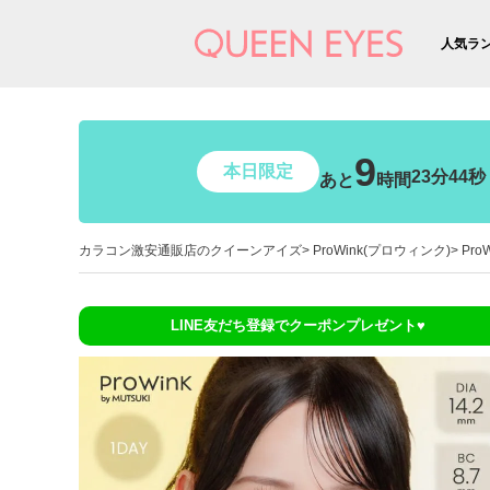
人気ラ
9
本日限定
23分43秒
あと
時間
カラコン激安通販店のクイーンアイズ
ProWink(プロウィンク)
Pr
LINE友だち登録でクーポンプレゼント♥