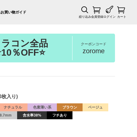
集
お買い物ガイド
絞り込み
会員登録
ログイン
カート
カラコン全品
クーポンコード
zorome
⭐10％OFF⭐
0枚入り)
ナチュラル
色素薄い系
ブラウン
ベージュ
8.7mm
含水率38%
フチあり