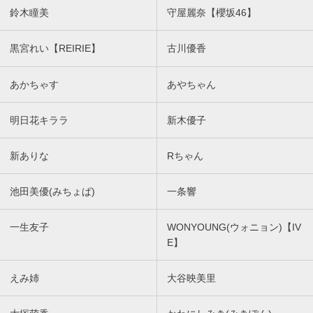
鈴木瞳美
守屋麗奈【櫻坂46】
黒宮れい【REIRIE】
古川優香
あかちゃす
あやちゃん
明日花キララ
新木優子
新ありな
Rちゃん
池田美優(みちょぱ)
一条響
一生友子
WONYOUNG(ウォニョン)【IV
E】
えみ姉
大谷映美里