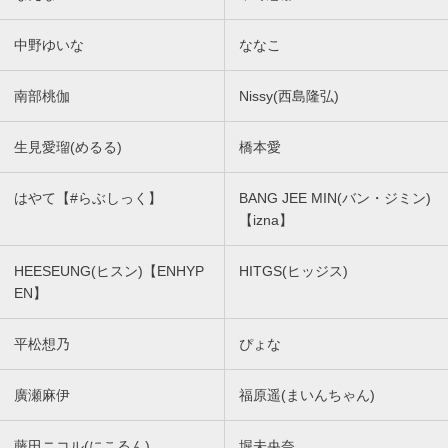
中野ゆいな
ななこ
南部桃伽
Nissy(西島隆弘)
生見愛瑠(めるる)
橋本愛
はやて【#らぶしっく】
BANG JEE MIN(バン・ジミン)
【izna】
HEESEUNG(ヒスン)【ENHYP
HITGS(ヒッジス)
EN】
平松想乃
ぴょな
廣瀬麻伊
福原遥(まいんちゃん)
藤田ニコル(にこるん)
堀未央奈