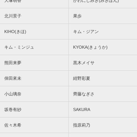
大塚萌香
かわにしみき(みきぽん)
北川景子
果歩
KIHO(きほ)
キム・ジアン
キム・ミンジュ
KYOKA(きょうか)
熊田来夢
黒木メイサ
倖田來未
紺野彩夏
小山璃奈
齊藤なぎさ
坂巻有紗
SAKURA
佐々木希
指原莉乃