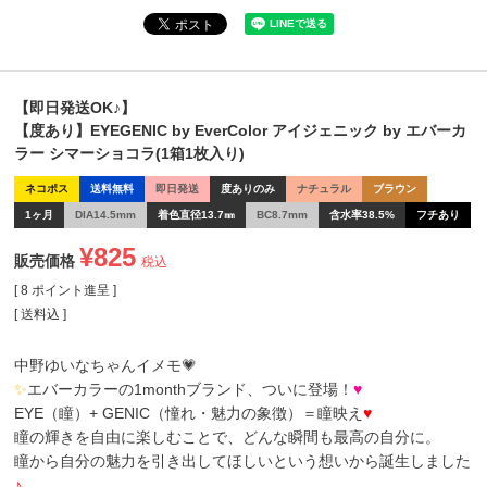
【即日発送OK♪】
【度あり】EYEGENIC by EverColor アイジェニック by エバーカ
ラー シマーショコラ(1箱1枚入り)
ネコポス
送料無料
即日発送
度ありのみ
ナチュラル
ブラウン
1ヶ月
DIA14.5mm
着色直径13.7㎜
BC8.7mm
含水率38.5%
フチあり
¥
825
販売価格
税込
[
8
ポイント進呈 ]
送料込
中野ゆいなちゃんイメモ💗
✨
エバーカラーの1monthブランド、ついに登場！
♥
EYE（瞳）+ GENIC（憧れ・魅力の象徴）＝瞳映え
♥
瞳の輝きを自由に楽しむことで、どんな瞬間も最高の自分に。
瞳から自分の魅力を引き出してほしいという想いから誕生しました
♪