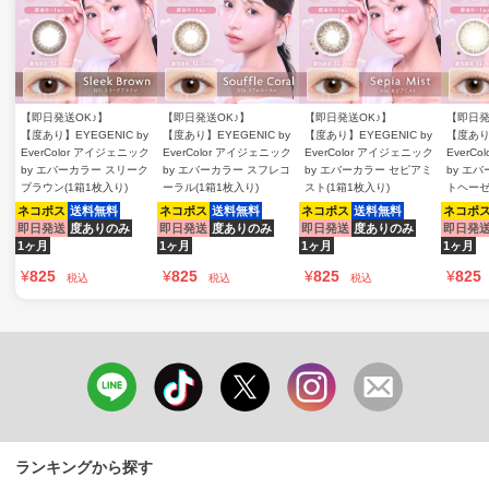
【即日発送OK♪】
【即日発送OK♪】
【即日発送OK♪】
【即日発
【度あり】EYEGENIC by
【度あり】EYEGENIC by
【度あり】EYEGENIC by
【度あり】
EverColor アイジェニック
EverColor アイジェニック
EverColor アイジェニック
EverC
by エバーカラー スリーク
by エバーカラー スフレコ
by エバーカラー セピアミ
by エ
ブラウン(1箱1枚入り)
ーラル(1箱1枚入り)
スト(1箱1枚入り)
トヘーゼ
ネコポス
送料無料
ネコポス
送料無料
ネコポス
送料無料
ネコポ
即日発送
度ありのみ
即日発送
度ありのみ
即日発送
度ありのみ
即日発
1ヶ月
1ヶ月
1ヶ月
1ヶ月
¥
825
¥
825
¥
825
¥
825
税込
税込
税込
ランキングから探す