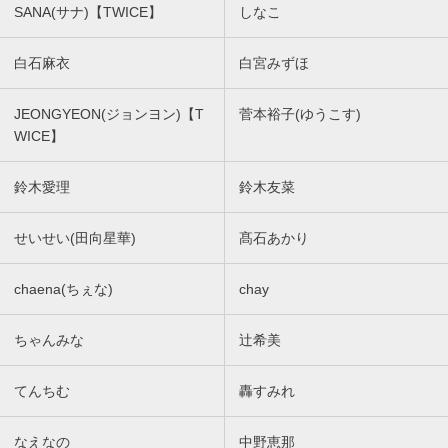
SANA(サナ)【TWICE】
しなこ
白石麻衣
白宮みずほ
JEONGYEON(ジョンヨン)【T
菅本裕子(ゆうこす)
WICE】
鈴木愛理
鈴木友菜
せいせい(田向星華)
髙石あかり
chaena(ちぇな)
chay
ちゃんみな
辻希美
てんちむ
轟すみれ
なえなの
中野恵那