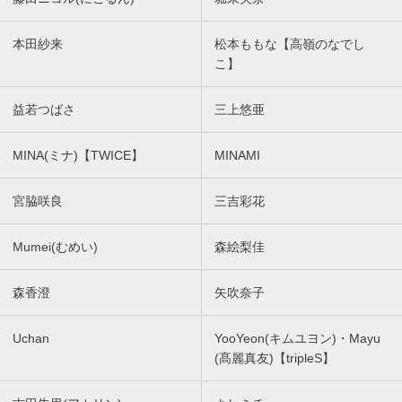
本田紗来
松本ももな【高嶺のなでし
こ】
益若つばさ
三上悠亜
MINA(ミナ)【TWICE】
MINAMI
宮脇咲良
三吉彩花
Mumei(むめい)
森絵梨佳
森香澄
矢吹奈子
Uchan
YooYeon(キムユヨン)・Mayu
(髙麗真友)【tripleS】