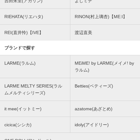
吉田朱里(アカリン)
よしミチ
RIEHATA(リエハタ)
RINON(村上璃杏)【ME:I】
REI(直井怜)【IVE】
渡辺直美
ブランドで探す
LARME(ラルム)
MEiME! by LARME(メイメ! by
ラルム)
LARME MELTY SERIES(ラル
Betties(ベティーズ)
ムメルティシリーズ)
it mee(イットミー)
azatome(あざとめ)
cicica(シシカ)
idoly(アイドリー)