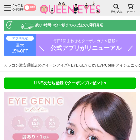
JACK
OFF
ON/OFF
絞り込み
カート
残り
1時間10分16秒
までのご注文で即日発送
アプリ限定
毎日1回まわせるクーポンガチャ搭載✨
最大
＼ 公式アプリがリニューアル ／
15%OFF
カラコン激安通販店のクイーンアイズ
EYE GENIC by EverColor(アイジェニ
LINE友だち登録でクーポンプレゼント♥