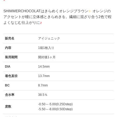
SHIMMERCHOCOLATはきらめくオレンジブラウン
✨
オレンジの
アクセントが瞳に立体感ときらめきを。繊細に混ざり合う2色で程
よくなじむ仕上がりに
♪
販売名
アイジェニック
内容
1箱1枚入り
装用期間
開封後1ヶ月
DIA
14.5mm
着色直径
13.7mm
BC
8.7mm
含水率
38.5％
-0.50～-5.00(0.25Dstep)
度数
-5.50～-8.00(0.50Dstep)