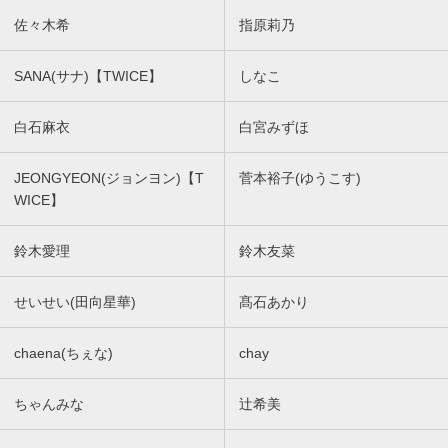
佐々木希
指原莉乃
SANA(サナ)【TWICE】
しなこ
白石麻衣
白宮みずほ
JEONGYEON(ジョンヨン)【T
菅本裕子(ゆうこす)
WICE】
鈴木愛理
鈴木友菜
せいせい(田向星華)
髙石あかり
chaena(ちぇな)
chay
ちゃんみな
辻希美