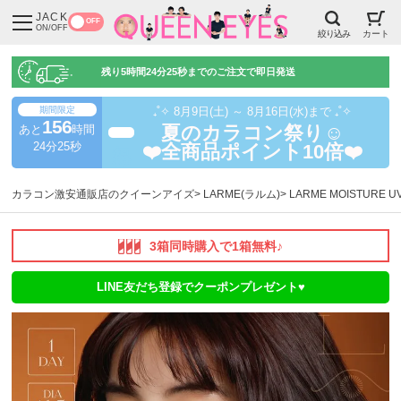
JACK
OFF
ON/OFF
絞り込み
カート
残り
5時間24分24秒
までのご注文で即日発送
期間限定
₊˚✧ 8月9日(土) ～ 8月16日(水)まで ₊˚✧
156
あと
時間
夏のカラコン祭り☺️
超得
24分24秒
❤️全商品ポイント10倍❤️
カラコン激安通販店のクイーンアイズ
LARME(ラルム)
LARME MOISTURE
3箱同時購入で1箱無料♪
LINE友だち登録でクーポンプレゼント♥