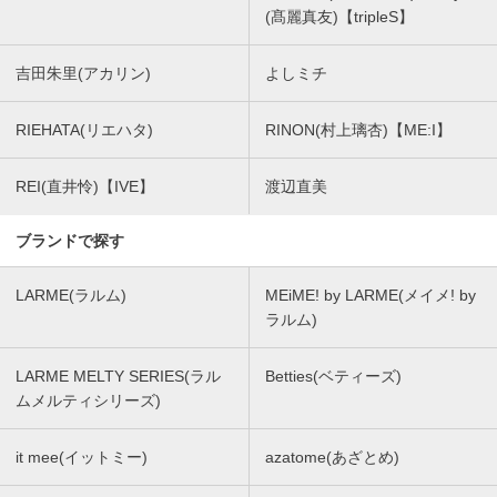
(髙麗真友)【tripleS】
吉田朱里(アカリン)
よしミチ
RIEHATA(リエハタ)
RINON(村上璃杏)【ME:I】
REI(直井怜)【IVE】
渡辺直美
ブランドで探す
LARME(ラルム)
MEiME! by LARME(メイメ! by
ラルム)
LARME MELTY SERIES(ラル
Betties(ベティーズ)
ムメルティシリーズ)
it mee(イットミー)
azatome(あざとめ)