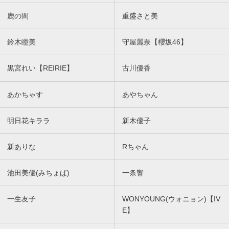
鹿の間
重盛さと美
鈴木瞳美
守屋麗奈【櫻坂46】
黒宮れい【REIRIE】
古川優香
あかちゃす
あやちゃん
明日花キララ
新木優子
新ありな
Rちゃん
池田美優(みちょぱ)
一条響
一生友子
WONYOUNG(ウォニョン)【IV
E】