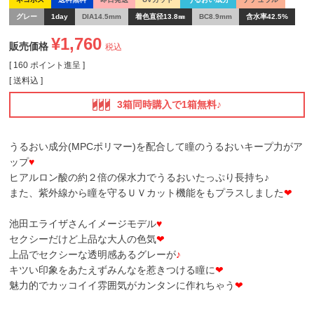
グレー
1day
DIA14.5mm
着色直径13.8㎜
BC8.9mm
含水率42.5%
¥
1,760
販売価格
税込
[
160
ポイント進呈 ]
送料込
3箱同時購入で1箱無料♪
うるおい成分(MPCポリマー)を配合して瞳のうるおいキープ力がア
ップ
♥
ヒアルロン酸の約２倍の保水力でうるおいたっぷり長持ち♪
また、紫外線から瞳を守るＵＶカット機能をもプラスしました
❤
池田エライザさんイメージモデル
♥
セクシーだけど上品な大人の色気
❤
上品でセクシーな透明感あるグレーが
♪
キツい印象をあたえずみんなを惹きつける瞳に
❤
魅力的でカッコイイ雰囲気がカンタンに作れちゃう
❤