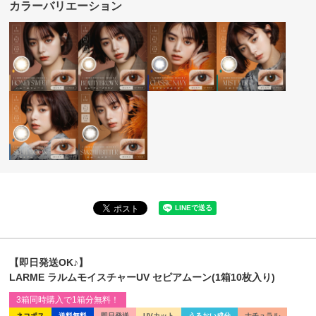
カラーバリエーション
【即日発送OK♪】
LARME ラルムモイスチャーUV セピアムーン(1箱10枚入り)
3箱同時購入で1箱分無料！
ネコポス
送料無料
即日発送
UVカット
うるおい成分
ナチュラル