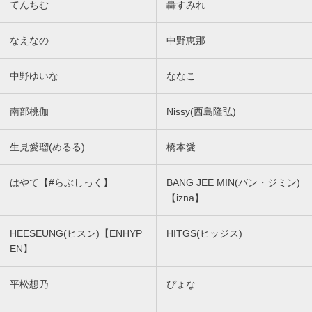
てんちむ
轟すみれ
なえなの
中野恵那
中野ゆいな
ななこ
南部桃伽
Nissy(西島隆弘)
生見愛瑠(めるる)
橋本愛
はやて【#らぶしっく】
BANG JEE MIN(バン・ジミン)
【izna】
HEESEUNG(ヒスン)【ENHYP
HITGS(ヒッジス)
EN】
平松想乃
ぴょな