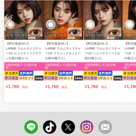
【即日発送OK♪】
【即日発送OK♪】
【即日発送OK♪】
【即日発
LARME ラルムモイスチャ
LARME ラルムモイスチャ
LARME ラルムモイスチャ
LARM
ーUV ビューティーブラウ
ーUV クラシックネイビー
ーUV ハニースウィート(1
ーUV 
ン(1箱10枚入り)
(1箱10枚入り)
箱10枚入り)
10枚入り
3箱同時購入で1箱分無
3箱同時購入で1箱分無
3箱同時購入で1箱分無
3箱同時
料！
料！
料！
料！
ネコポス
送料無料
ネコポス
送料無料
ネコポス
送料無料
ネコポ
即日発送
UVカット
1day
即日発送
UVカット
1day
即日発送
UVカット
1day
即日発
¥
1,760
¥
1,760
¥
1,760
¥
1,76
税込
税込
税込