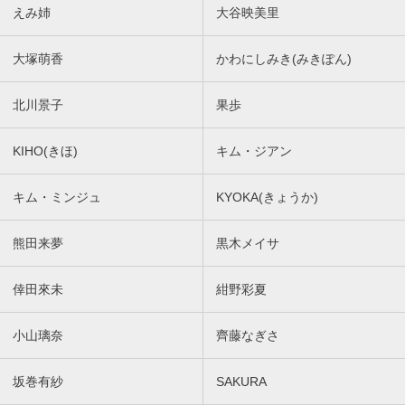
えみ姉
大谷映美里
大塚萌香
かわにしみき(みきぽん)
北川景子
果歩
KIHO(きほ)
キム・ジアン
キム・ミンジュ
KYOKA(きょうか)
熊田来夢
黒木メイサ
倖田來未
紺野彩夏
小山璃奈
齊藤なぎさ
坂巻有紗
SAKURA