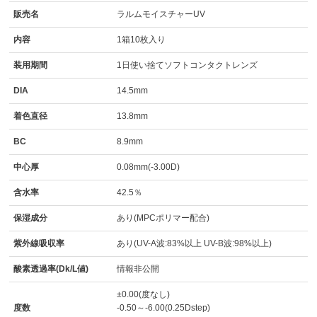
販売名
ラルムモイスチャーUV
内容
1箱10枚入り
装用期間
1日使い捨てソフトコンタクトレンズ
DIA
14.5mm
着色直径
13.8mm
BC
8.9mm
中心厚
0.08mm(-3.00D)
含水率
42.5％
保湿成分
あり(MPCポリマー配合)
紫外線吸収率
あり(UV-A波:83%以上 UV-B波:98%以上)
酸素透過率(Dk/L値)
情報非公開
±0.00(度なし)
度数
-0.50～-6.00(0.25Dstep)