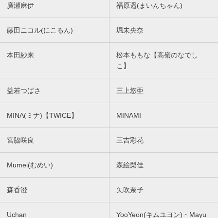
廣瀬麻伊
福原遥(まいんちゃん)
藤田ニコル(にこるん)
堀未央奈
本田紗来
松本ももな【高嶺のなでし
こ】
益若つばさ
三上悠亜
MINA(ミナ)【TWICE】
MINAMI
宮脇咲良
三吉彩花
Mumei(むめい)
森絵梨佳
森香澄
矢吹奈子
Uchan
YooYeon(キムユヨン)・Mayu