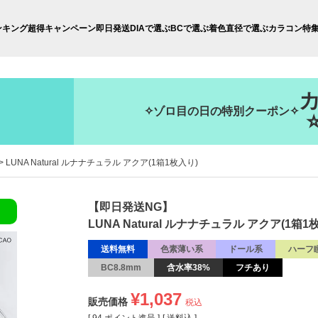
ンキング
超得キャンペーン
即日発送
DIAで選ぶ
BCで選ぶ
着色直径で選ぶ
カラコン特
✧ゾロ目の日の特別クーポン✧
LUNA Natural ルナナチュラル アクア(1箱1枚入り)
【即日発送NG】
LUNA Natural ルナナチュラル アクア(1箱1
送料無料
色素薄い系
ドール系
ハーフ
BC8.8mm
含水率38%
フチあり
¥
1,037
販売価格
税込