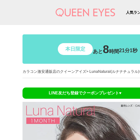
人気ラ
8
本日限定
21分0秒
あと
時間
カラコン激安通販店のクイーンアイズ
LunaNatural(ルナナチュラル)
LINE友だち登録でクーポンプレゼント♥