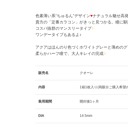
色素薄い系“ちゅるん”デザイン
♥
ナチュラル魅せ高発
貴方の「定番カラコン」がきっと見つかる。瞳に馴
コスパ抜群のマンスリータイプ
✨
ワンデータイプもあるよ♪
アクアはほんのり色づくホワイトグレーと薄めのグ
柔らかハーフ瞳で、大人キレイの完成
✨
販売名
クオーレ
内容
1箱1枚入り(両眼分ご購入希望
装用期間
開封後1ヶ月
DIA
14.5mm