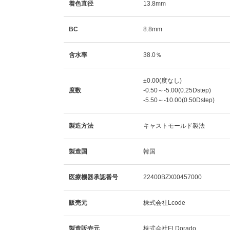
着色直径
13.8mm
BC
8.8mm
含水率
38.0％
±0.00(度なし)
度数
-0.50～-5.00(0.25Dstep)
-5.50～-10.00(0.50Dstep)
製造方法
キャストモールド製法
製造国
韓国
医療機器承認番号
22400BZX00457000
販売元
株式会社Lcode
製造販売元
株式会社El Dorado