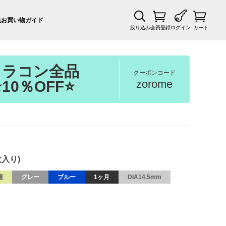
集
お買い物ガイド
絞り込み
会員登録
ログイン
カート
カラコン全品
クーポンコード
zorome
⭐10％OFF⭐
枚入り)
瞳
グレー
ブルー
1ヶ月
DIA14.5mm