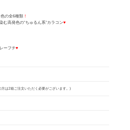
色の全6種類
！
染む高発色の“ちゅるん系”カラコン
♥
レーフチ
♥
の方は2箱ご注文いただく必要がございます。)