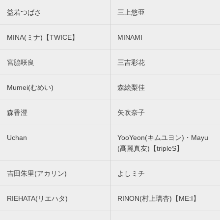
益若つばさ
三上悠亜
MINA(ミナ)【TWICE】
MINAMI
宮脇咲良
三吉彩花
Mumei(むめい)
森絵梨佳
森香澄
矢吹奈子
Uchan
YooYeon(キムユヨン)・Mayu
(髙麗真友)【tripleS】
吉田朱里(アカリン)
よしミチ
RIEHATA(リエハタ)
RINON(村上璃杏)【ME:I】