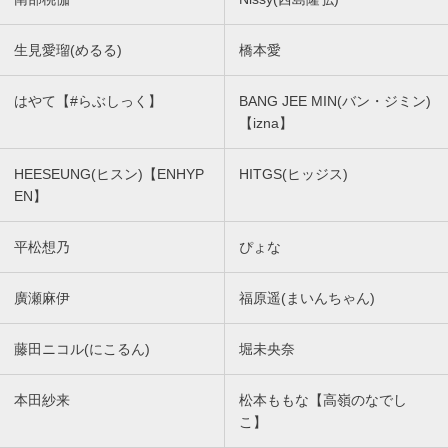
生見愛瑠(めるる)
橋本愛
はやて【#らぶしっく】
BANG JEE MIN(バン・ジミン)
【izna】
HEESEUNG(ヒスン)【ENHYP
HITGS(ヒッジス)
EN】
平松想乃
ぴょな
廣瀬麻伊
福原遥(まいんちゃん)
藤田ニコル(にこるん)
堀未央奈
本田紗来
松本ももな【高嶺のなでし
こ】