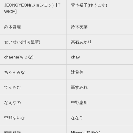
JEONGYEON(ジョンヨン)【T
菅本裕子(ゆうこす)
WICE】
鈴木愛理
鈴木友菜
せいせい(田向星華)
髙石あかり
chaena(ちぇな)
chay
ちゃんみな
辻希美
てんちむ
轟すみれ
なえなの
中野恵那
中野ゆいな
ななこ
南部桃伽
Nissy(西島隆弘)