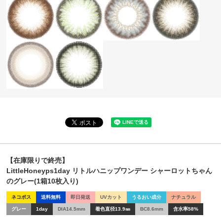
【在庫限りで終売】
LittleHoneyps1day リトルハニップワンデー シャーロットちゃん
のグレー(1箱10枚入り)
ネコポス
送料無料
即日発送
UVカット
うるおい成分
ナチュラル
グレー
1day
DIA14.5mm
着色直径13.9㎜
BC8.6mm
含水率58%