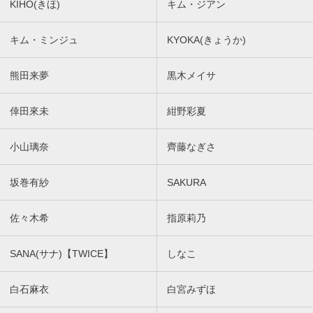
KIHO(きほ)
キム・ジアン
キム・ミンジュ
KYOKA(きょうか)
熊田来夢
黒木メイサ
倖田來未
紺野彩夏
小山璃奈
齊藤なぎさ
坂巻有紗
SAKURA
佐々木希
指原莉乃
SANA(サナ)【TWICE】
しなこ
白石麻衣
白宮みずほ