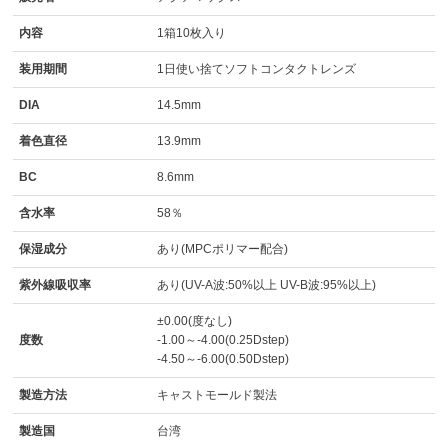
内容
1箱10枚入り
装用期間
1日使い捨てソフトコンタクトレンズ
DIA
14.5mm
着色直径
13.9mm
BC
8.6mm
含水率
58％
保湿成分
あり(MPCポリマー配合)
紫外線吸収率
あり(UV-A波:50%以上 UV-B波:95%以上)
±0.00(度なし)
度数
-1.00～-4.00(0.25Dstep)
-4.50～-6.00(0.50Dstep)
製造方法
キャストモールド製法
製造国
台湾