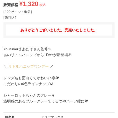
¥
1,320
販売価格
税込
[
120
ポイント進呈 ]
送料込
ありがとうございました。完売いたしました。
Youtuberまあたそさん監修✨
あのリトルハニップから1DAYが新登場🎉
＼
リトルハニップワンデー
／
レンズ名も面白くてかわいい😂💖
こだわりの4色ラインナップ🍯
シャーロットちゃんのグレー👩
透明感のあるブルーグレーでうるつやハーフ瞳に💖
販売名
アクアマックス