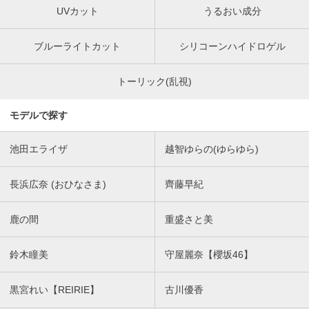
UVカット
うるおい成分
ブルーライトカット
シリコーンハイドロゲル
トーリック(乱視)
モデルで探す
池田エライザ
越智ゆらの(ゆらゆら)
長浜広奈 (おひなさま)
齊藤早紀
鹿の間
重盛さと美
鈴木瞳美
守屋麗奈【櫻坂46】
黒宮れい【REIRIE】
古川優香