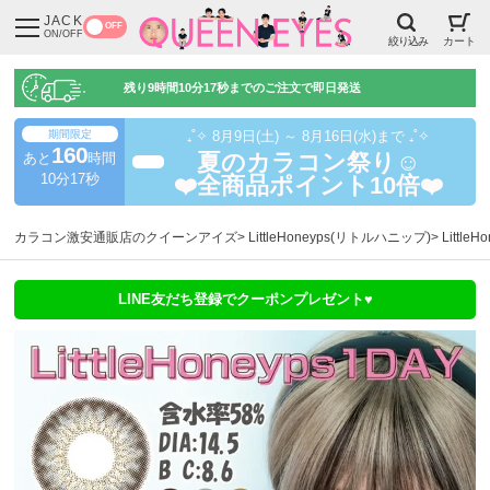
JACK
OFF
ON/OFF
絞り込み
カート
残り
9時間10分16秒
までのご注文で即日発送
期間限定
₊˚✧ 8月9日(土) ～ 8月16日(水)まで ₊˚✧
160
あと
時間
夏のカラコン祭り☺️
超得
10分17秒
❤️全商品ポイント10倍❤️
カラコン激安通販店のクイーンアイズ
LittleHoneyps(リトルハニップ)
Littl
LINE友だち登録でクーポンプレゼント♥