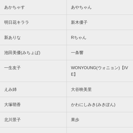
あかちゃす
あやちゃん
明日花キララ
新木優子
新ありな
Rちゃん
池田美優(みちょぱ)
一条響
一生友子
WONYOUNG(ウォニョン)【IV
E】
えみ姉
大谷映美里
大塚萌香
かわにしみき(みきぽん)
北川景子
果歩