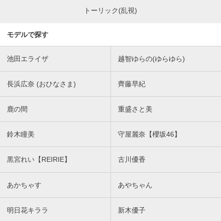
トーリック(乱視)
モデルで探す
池田エライザ
越智ゆらの(ゆらゆら)
長浜広奈 (おひなさま)
齊藤早紀
鹿の間
重盛さと美
鈴木瞳美
守屋麗奈【櫻坂46】
黒宮れい【REIRIE】
古川優香
あかちゃす
あやちゃん
明日花キララ
新木優子