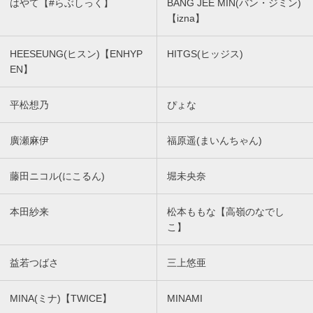
はやて【#らぶしっく】
BANG JEE MIN(バン・ジミン)
【izna】
HEESEUNG(ヒスン)【ENHYP
HITGS(ヒッジス)
EN】
平松想乃
ぴょな
廣瀬麻伊
福原遥(まいんちゃん)
藤田ニコル(にこるん)
堀未央奈
本田紗来
松本ももな【高嶺のなでし
こ】
益若つばさ
三上悠亜
MINA(ミナ)【TWICE】
MINAMI