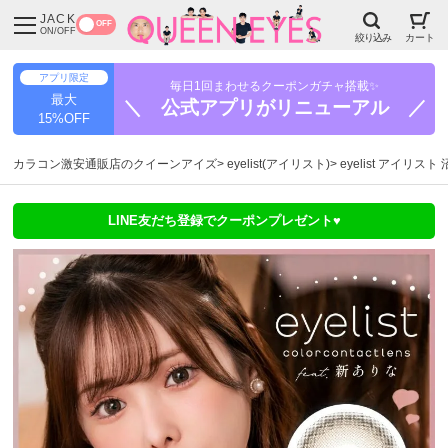
JACK
OFF
ON/OFF
絞り込み
カート
アプリ限定
毎日1回まわせるクーポンガチャ搭載✨
最大
＼ 公式アプリがリニューアル ／
15%OFF
カラコン激安通販店のクイーンアイズ
eyelist(アイリスト)
eyelist アイリス
LINE友だち登録でクーポンプレゼント♥