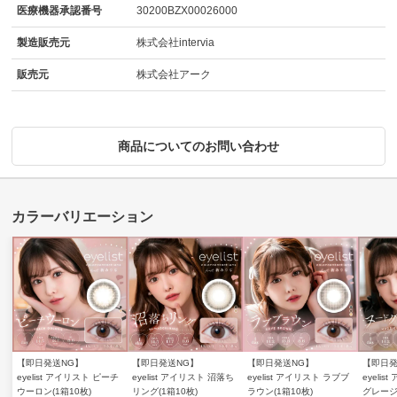
医療機器承認番号
30200BZX00026000
製造販売元
株式会社intervia
販売元
株式会社アーク
商品についてのお問い合わせ
【即日発送NG】
【即日発送NG】
【即日発送NG】
【即日発
eyelist アイリスト ピーチ
eyelist アイリスト 沼落ち
eyelist アイリスト ラブブ
eyeli
ウーロン(1箱10枚)
リング(1箱10枚)
ラウン(1箱10枚)
グレージ