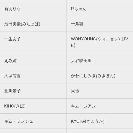
新ありな
Rちゃん
池田美優(みちょぱ)
一条響
一生友子
WONYOUNG(ウォニョン)【IV
E】
えみ姉
大谷映美里
大塚萌香
かわにしみき(みきぽん)
北川景子
果歩
KIHO(きほ)
キム・ジアン
キム・ミンジュ
KYOKA(きょうか)