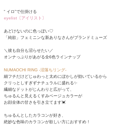
“ イロ”で仕掛ける
eyelist〔アイリスト〕
あどけないのに色っぽい♡
「純欲」フェミニンな新ありなさんがブランドミューズ
＼彼も自分も沼らせたい／
オンナっぷりがあがる全6色ラインナップ
NUMAOCHI RING -沼落ちリング-
細フチだけどじゅわっと太めにぼかしが効いているから
クリっとしすぎずナチュラルに盛れる✨
繊細なドットがじんわりと広がって、
ちゅるんと見えるくすみベージュカラーが
お顔全体の甘さを引き立てます💓
ちゅるんとしたカラコンが好き、
絶妙な色味のカラコンが欲しい方におすすめ！