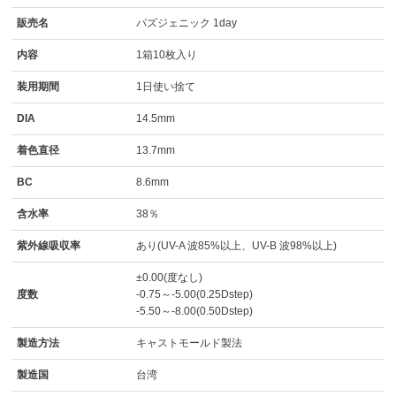
販売名
パズジェニック 1day
内容
1箱10枚入り
装用期間
1日使い捨て
DIA
14.5mm
着色直径
13.7mm
BC
8.6mm
含水率
38％
紫外線吸収率
あり(UV-A 波85%以上、UV-B 波98%以上)
±0.00(度なし)
度数
-0.75～-5.00(0.25Dstep)
-5.50～-8.00(0.50Dstep)
製造方法
キャストモールド製法
製造国
台湾