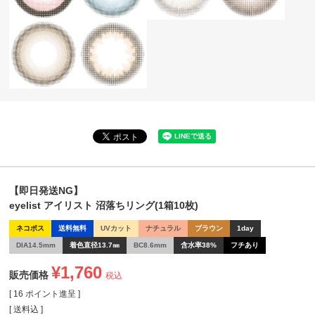
【即日発送NG】
eyelist アイリスト 沼落ちリング(1箱10枚)
ネコポス
送料無料
UVカット
ナチュラル
ブラウン
1day
DIA14.5mm
着色直径13.7㎜
BC8.6mm
含水率38%
フチあり
¥
1,760
販売価格
税込
[
16
ポイント進呈 ]
送料込