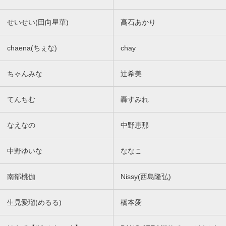
せいせい(田向星華)
髙石あかり
chaena(ちぇな)
chay
ちゃんみな
辻希美
てんちむ
轟すみれ
なえなの
中野恵那
中野ゆいな
ななこ
南部桃伽
Nissy(西島隆弘)
生見愛瑠(めるる)
橋本愛