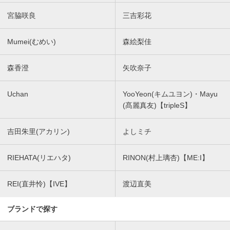
宮脇咲良
三吉彩花
Mumei(むめい)
森絵梨佳
森香澄
矢吹奈子
Uchan
YooYeon(キムユヨン)・Mayu
(髙麗真友)【tripleS】
吉田朱里(アカリン)
よしミチ
RIEHATA(リエハタ)
RINON(村上璃杏)【ME:I】
REI(直井怜)【IVE】
渡辺直美
ブランドで探す