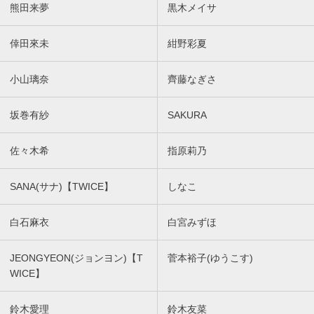
熊田来夢
黒木メイサ
倖田來未
紺野彩夏
小山璃奈
齊藤なぎさ
坂巻有紗
SAKURA
佐々木希
指原莉乃
SANA(サナ)【TWICE】
しなこ
白石麻衣
白宮みずほ
JEONGYEON(ジョンヨン)【T
菅本裕子(ゆうこす)
WICE】
鈴木愛理
鈴木友菜