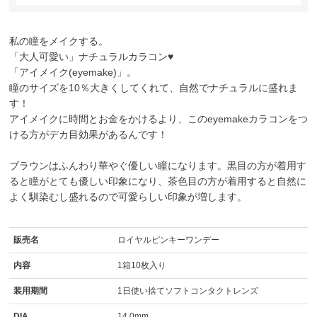
私の瞳をメイクする。
「大人可愛い」ナチュラルカラコン♥
「アイメイク(eyemake)」。
瞳のサイズを10％大きくしてくれて、自然でナチュラルに盛れま
す！
アイメイクに時間とお金をかけるより、このeyemakeカラコンをつ
ける方がデカ目効果があるんです！
ブラウンはふんわり華やぐ優しい瞳になります。黒目の方が着用す
ると瞳がとても優しい印象になり、茶色目の方が着用すると自然に
よく馴染むし盛れるので可愛らしい印象が増します。
販売名
ロイヤルピンキーワンデー
内容
1箱10枚入り
装用期間
1日使い捨てソフトコンタクトレンズ
DIA
14.0mm