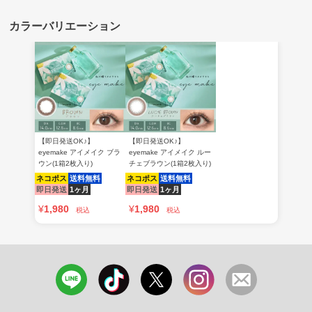
【即日発送OK♪】
【即日発送OK♪】
eyemake アイメイク ブラ
eyemake アイメイク ルー
ウン(1箱2枚入り)
チェブラウン(1箱2枚入り)
ネコポス
送料無料
ネコポス
送料無料
即日発送
1ヶ月
即日発送
1ヶ月
¥
1,980
¥
1,980
税込
税込