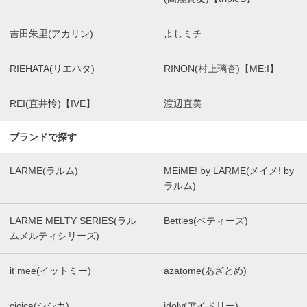
吉田朱里(アカリン)
よしミチ
RIEHATA(リエハタ)
RINON(村上璃杏)【ME:I】
REI(直井怜)【IVE】
渡辺直美
ブランドで探す
LARME(ラルム)
MEiME! by LARME(メイメ! by
ラルム)
LARME MELTY SERIES(ラル
Betties(ベティーズ)
ムメルティシリーズ)
it mee(イットミー)
azatome(あざとめ)
cicica(シシカ)
idoly(アイドリー)