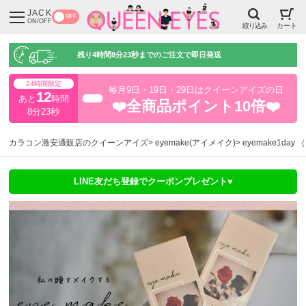
JACK
OFF
ON/OFF
絞り込み
カート
残り
4時間8分22秒
までのご注文で即日発送
24時間限定
毎月9日・19日・29日はクイーンアイズの日
12
あと
時間
超得
❤️全商品ポイント10倍❤️
8分22秒
カラコン激安通販店のクイーンアイズ
eyemake(アイメイク)
eyemake1da
LINE友だち登録でクーポンプレゼント♥