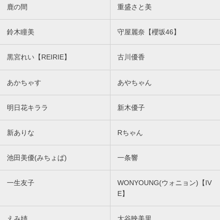
鹿の間
重盛さと美
鈴木瞳美
守屋麗奈【櫻坂46】
黒宮れい【REIRIE】
古川優香
あかちゃす
あやちゃん
明日花キララ
新木優子
新ありな
Rちゃん
池田美優(みちょぱ)
一条響
一生友子
WONYOUNG(ウォニョン)【IV
E】
えみ姉
大谷映美里