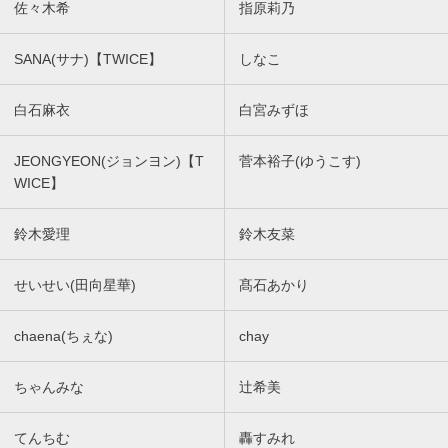
佐々木希
指原莉乃
SANA(サナ)【TWICE】
しなこ
白石麻衣
白宮みずほ
JEONGYEON(ジョンヨン)【T
菅本裕子(ゆうこす)
WICE】
鈴木愛理
鈴木友菜
せいせい(田向星華)
髙石あかり
chaena(ちぇな)
chay
ちゃんみな
辻希美
てんちむ
轟すみれ