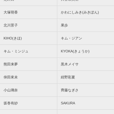
大塚萌香
かわにしみき(みきぽん)
北川景子
果歩
KIHO(きほ)
キム・ジアン
キム・ミンジュ
KYOKA(きょうか)
熊田来夢
黒木メイサ
倖田來未
紺野彩夏
小山璃奈
齊藤なぎさ
坂巻有紗
SAKURA