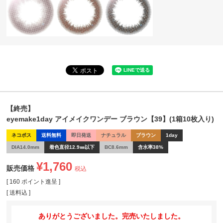
【終売】
eyemake1day アイメイクワンデー ブラウン【39】(1箱10枚入り)
ネコポス
送料無料
即日発送
ナチュラル
ブラウン
1day
DIA14.0mm
着色直径12.9㎜以下
BC8.6mm
含水率38%
¥
1,760
販売価格
税込
[
160
ポイント進呈 ]
送料込
ありがとうございました。完売いたしました。