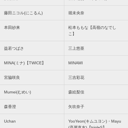
藤田ニコル(にこるん)
堀未央奈
本田紗来
松本ももな【高嶺のなでし
こ】
益若つばさ
三上悠亜
MINA(ミナ)【TWICE】
MINAMI
宮脇咲良
三吉彩花
Mumei(むめい)
森絵梨佳
森香澄
矢吹奈子
Uchan
YooYeon(キムユヨン)・Mayu
(髙麗真友)【tripleS】