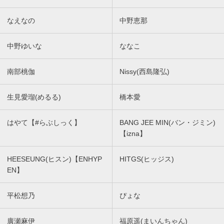
なえなの
中野恵那
中野ゆいな
ななこ
南部桃伽
Nissy(西島隆弘)
生見愛瑠(めるる)
橋本愛
はやて【#らぶしっく】
BANG JEE MIN(バン・ジミン)
【izna】
HEESEUNG(ヒスン)【ENHYP
HITGS(ヒッジス)
EN】
平松想乃
ぴょな
廣瀬麻伊
福原遥(まいんちゃん)