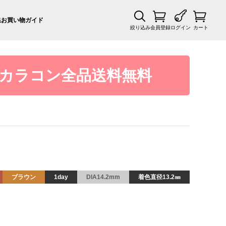
集
お買い物ガイド
絞り込み
会員登録
ログイン
カート
カラコン全品送料無料
ブラウン
1day
DIA14.2mm
着色直径13.2㎜