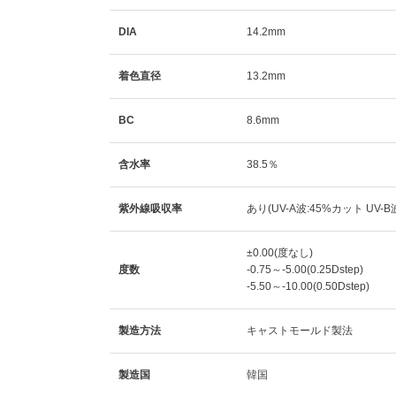
DIA
14.2mm
着色直径
13.2mm
BC
8.6mm
含水率
38.5％
紫外線吸収率
あり(UV-A波:45%カット UV-B
±0.00(度なし)
度数
-0.75～-5.00(0.25Dstep)
-5.50～-10.00(0.50Dstep)
製造方法
キャストモールド製法
製造国
韓国