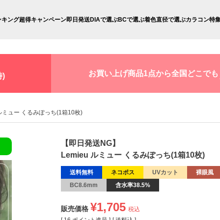
ンキング
超得キャンペーン
即日発送
DIAで選ぶ
BCで選ぶ
着色直径で選ぶ
カラコン特
お買い上げ商品1点から全国どこでも
)
u ルミュー くるみぽっち(1箱10枚)
【即日発送NG】
Lemieu ルミュー くるみぽっち(1箱10枚)
送料無料
ネコポス
UVカット
裸眼風
BC8.6mm
含水率38.5%
¥
1,705
販売価格
税込