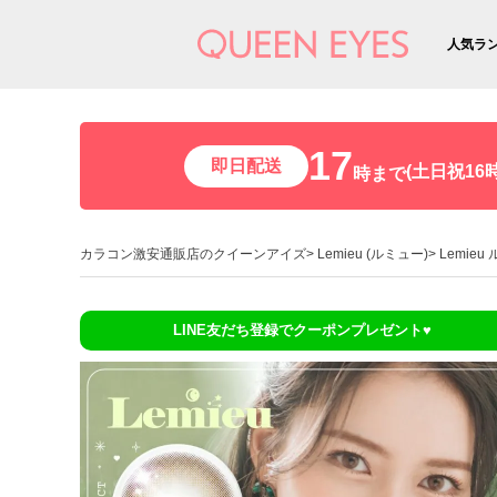
人気ラ
17
即日配送
(土日祝16時
時まで
カラコン激安通販店のクイーンアイズ
Lemieu (ルミュー)
Lemie
LINE友だち登録でクーポンプレゼント♥