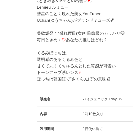
⸜ときめき315％との出会い
♥
⸝
Lemieu ルミュー
彗星のごとく現れた美女YouTuber
Uchan(ゆうちゃん)がブランドミューズ️💕
美欲爆発.ᐟ.ᐟ盛れ度目(女)神降臨級のカラバリ🤭
毎日ときめく
♡
あなたの推しはどれ？
くるみぽっち
は、
透明感のあるくるみ色と
甘くて丸くてちゅるんとした質感が可愛い
トーンアップ系レンズ
♥
ぽっちは韓国語で"さくらんぼ"の意味🍒
販売名
ハイジェニック 1day UV
内容
1箱10枚入り
装用期間
1日使い捨て