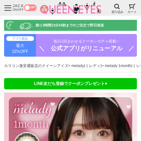
JACK
OFF
ON/OFF
絞り込み
カート
残り
3時間13分42秒
までのご注文で即日発送
アプリ限定
毎日1回まわせるクーポンガチャ搭載✨
最大
＼ 公式アプリがリニューアル ／
15%OFF
カラコン激安通販店のクイーンアイズ
melady(ミレディ)
melady 1month
LINE友だち登録でクーポンプレゼント♥