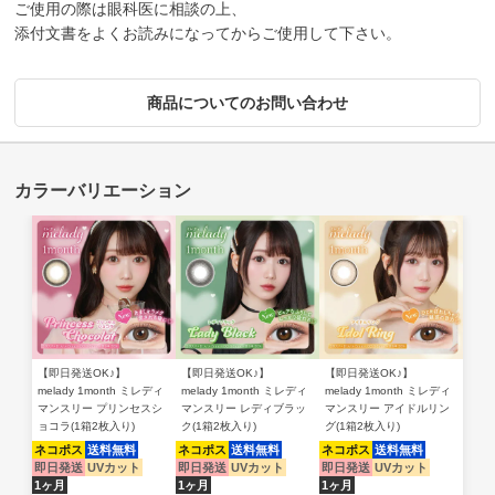
ご使用の際は眼科医に相談の上、
添付文書をよくお読みになってからご使用して下さい。
商品についてのお問い合わせ
【即日発送OK♪】
【即日発送OK♪】
【即日発送OK♪】
melady 1month ミレディ
melady 1month ミレディ
melady 1month ミレディ
マンスリー プリンセスシ
マンスリー レディブラッ
マンスリー アイドルリン
ョコラ(1箱2枚入り)
ク(1箱2枚入り)
グ(1箱2枚入り)
ネコポス
送料無料
ネコポス
送料無料
ネコポス
送料無料
即日発送
UVカット
即日発送
UVカット
即日発送
UVカット
1ヶ月
1ヶ月
1ヶ月