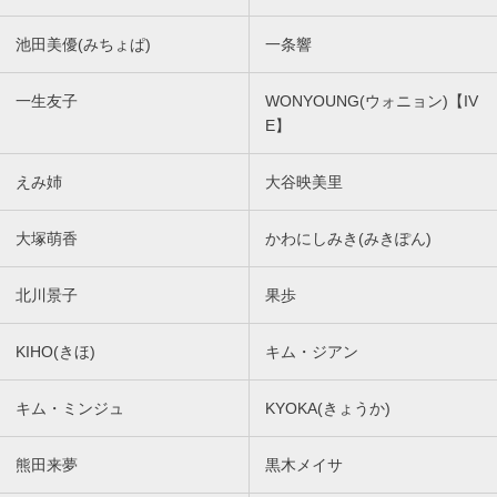
池田美優(みちょぱ)
一条響
一生友子
WONYOUNG(ウォニョン)【IV
E】
えみ姉
大谷映美里
大塚萌香
かわにしみき(みきぽん)
北川景子
果歩
KIHO(きほ)
キム・ジアン
キム・ミンジュ
KYOKA(きょうか)
熊田来夢
黒木メイサ