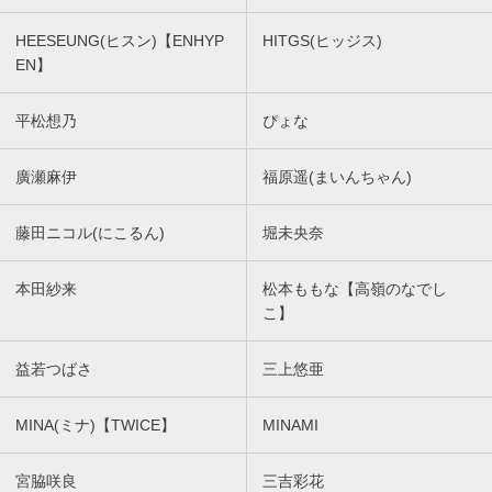
HEESEUNG(ヒスン)【ENHYP
HITGS(ヒッジス)
EN】
平松想乃
ぴょな
廣瀬麻伊
福原遥(まいんちゃん)
藤田ニコル(にこるん)
堀未央奈
本田紗来
松本ももな【高嶺のなでし
こ】
益若つばさ
三上悠亜
MINA(ミナ)【TWICE】
MINAMI
宮脇咲良
三吉彩花