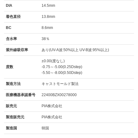
DIA
14.5mm
着色直径
13.8mm
BC
8.6mm
含水率
38％
紫外線吸収率
あり(UV-A波:50%以上 UV-B波:95%以上)
±0.00(度なし)
度数
-0.75～-5.00(0.25Dstep)
-5.50～-8.00(0.50Dstep)
製造方法
キャストモールド製法
医療機器承認番号
22400BZX00278000
販売元
PIA株式会社
製造販売元
PIA株式会社
製造国
韓国