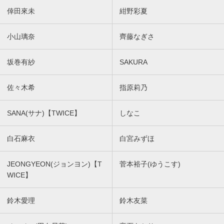
倖田來未
紺野彩夏
小山璃奈
齊藤なぎさ
坂巻有紗
SAKURA
佐々木希
指原莉乃
SANA(サナ)【TWICE】
しなこ
白石麻衣
白宮みずほ
JEONGYEON(ジョンヨン)【T
菅本裕子(ゆうこす)
WICE】
鈴木愛理
鈴木友菜