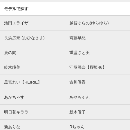
モデルで探す
池田エライザ
越智ゆらの(ゆらゆら)
長浜広奈 (おひなさま)
齊藤早紀
鹿の間
重盛さと美
鈴木瞳美
守屋麗奈【櫻坂46】
黒宮れい【REIRIE】
古川優香
あかちゃす
あやちゃん
明日花キララ
新木優子
新ありな
Rちゃん