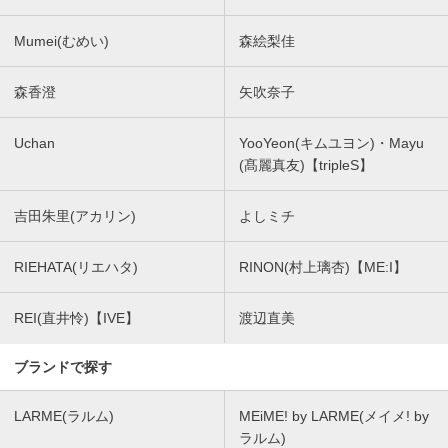
Mumei(むめい)
森絵梨佳
森香澄
矢吹奈子
Uchan
YooYeon(キムユヨン)・Mayu
(髙麗真友)【tripleS】
吉田朱里(アカリン)
よしミチ
RIEHATA(リエハタ)
RINON(村上璃杏)【ME:I】
REI(直井怜)【IVE】
渡辺直美
ブランドで探す
LARME(ラルム)
MEiME! by LARME(メイメ! by
ラルム)