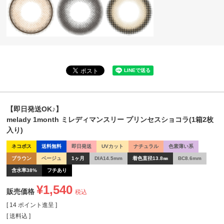
【即日発送OK♪】
melady 1month ミレディマンスリー プリンセスショコラ(1箱2枚
入り)
ネコポス
送料無料
即日発送
UVカット
ナチュラル
色素薄い系
ブラウン
ベージュ
1ヶ月
DIA14.5mm
着色直径13.8㎜
BC8.6mm
含水率38%
フチあり
¥
1,540
販売価格
税込
[
14
ポイント進呈 ]
送料込