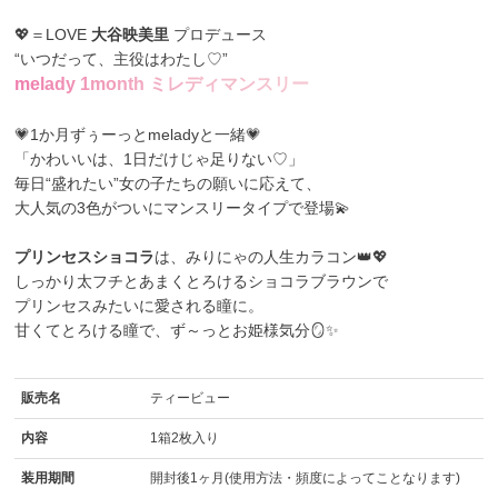
💖＝LOVE
大谷映美里
プロデュース
“いつだって、主役はわたし♡”
m
e
l
a
d
y
1
m
o
n
t
h
ミ
レ
デ
ィ
マ
ン
ス
リ
ー
💗1か月ずぅーっとmeladyと一緒💗
「かわいいは、1日だけじゃ足りない♡」
毎日“盛れたい”女の子たちの願いに応えて、
大人気の3色がついにマンスリータイプで登場💫
プリンセスショコラ
は、みりにゃの人生カラコン👑💖
しっかり太フチとあまくとろけるショコラブラウンで
プリンセスみたいに愛される瞳に。
甘くてとろける瞳で、ず～っとお姫様気分🪞✨
販売名
ティービュー
内容
1箱2枚入り
装用期間
開封後1ヶ月(使用方法・頻度によってことなります)