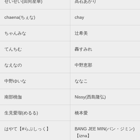
せいせい(田向星華)
髙石あかり
chaena(ちぇな)
chay
ちゃんみな
辻希美
てんちむ
轟すみれ
なえなの
中野恵那
中野ゆいな
ななこ
南部桃伽
Nissy(西島隆弘)
生見愛瑠(めるる)
橋本愛
はやて【#らぶしっく】
BANG JEE MIN(バン・ジミン)
【izna】