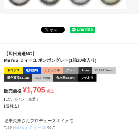
【即日発送NG】
MiiYuu ミィーユ ボンボングレー(1箱10枚入り)
ネコポス
送料無料
ナチュラル
グレー
1day
DIA14.2mm
着色直径13.1㎜
BC8.7mm
含水率38.5%
フチあり
¥
1,705
販売価格
税込
[
155
ポイント進呈 ]
送料込
堀未央奈さんプロデュース＆イメモ
°˖୨୧
MiiYuu ミィーユ
୨୧˖°