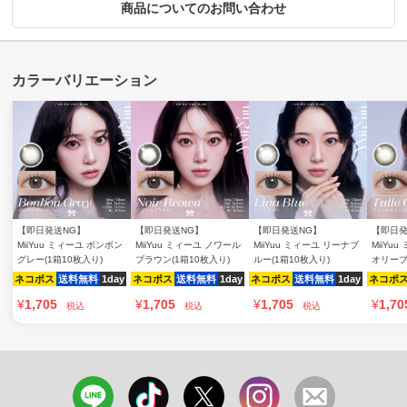
商品についてのお問い合わせ
【即日発送NG】
【即日発送NG】
【即日発送NG】
【即日発
MiiYuu ミィーユ ボンボン
MiiYuu ミィーユ ノワール
MiiYuu ミィーユ リーナブ
MiiYu
グレー(1箱10枚入り)
ブラウン(1箱10枚入り)
ルー(1箱10枚入り)
オリーブ
ネコポス
送料無料
1day
ネコポス
送料無料
1day
ネコポス
送料無料
1day
ネコポ
¥
1,705
¥
1,705
¥
1,705
¥
1,70
税込
税込
税込