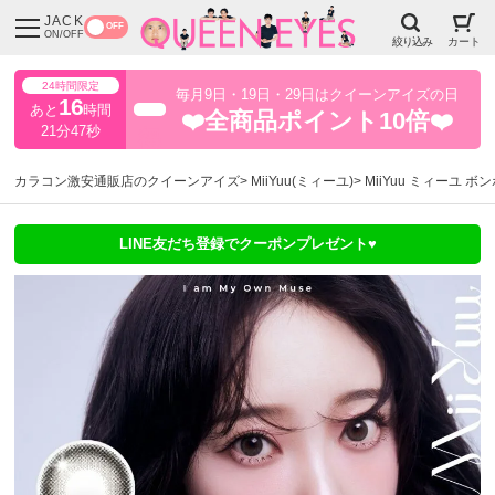
JACK
OFF
ON/OFF
絞り込み
カート
24時間限定
毎月9日・19日・29日はクイーンアイズの日
16
あと
時間
超得
❤️全商品ポイント10倍❤️
21分46秒
カラコン激安通販店のクイーンアイズ
MiiYuu(ミィーユ)
MiiYuu ミィーユ ボ
LINE友だち登録でクーポンプレゼント♥