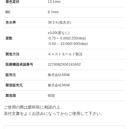
着色直径
13.1mm
BC
8.7mm
含水率
38.5％(低含水)
±0.00(度なし)
度数
-0.75～-5.00(0.25Dstep)
-5.50～-10.00(0.50Dstep)
製造方法
キャストモールド製法
医療機器承認番号
22700BZX00143A02
販売元
株式会社ANW
製造販売元
株式会社ANW
製造国
韓国
ご使用の際は眼科医に相談の上、
添付文書をよくお読みになってからご使用して下さい。