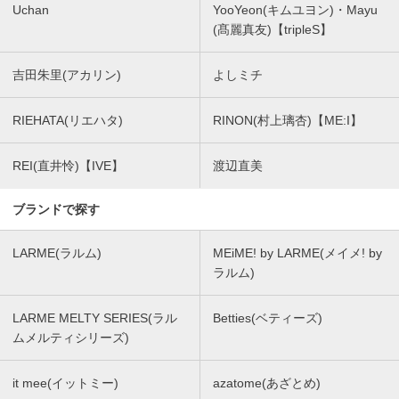
Uchan
YooYeon(キムユヨン)・Mayu
(髙麗真友)【tripleS】
吉田朱里(アカリン)
よしミチ
RIEHATA(リエハタ)
RINON(村上璃杏)【ME:I】
REI(直井怜)【IVE】
渡辺直美
ブランドで探す
LARME(ラルム)
MEiME! by LARME(メイメ! by
ラルム)
LARME MELTY SERIES(ラル
Betties(ベティーズ)
ムメルティシリーズ)
it mee(イットミー)
azatome(あざとめ)