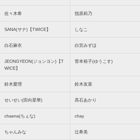
佐々木希
指原莉乃
SANA(サナ)【TWICE】
しなこ
白石麻衣
白宮みずほ
JEONGYEON(ジョンヨン)【T
菅本裕子(ゆうこす)
WICE】
鈴木愛理
鈴木友菜
せいせい(田向星華)
髙石あかり
chaena(ちぇな)
chay
ちゃんみな
辻希美