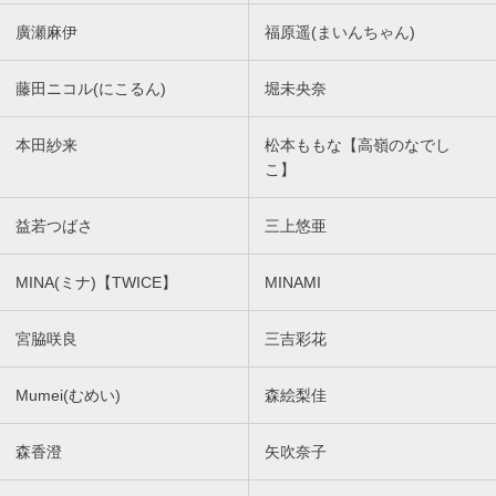
廣瀬麻伊
福原遥(まいんちゃん)
藤田ニコル(にこるん)
堀未央奈
本田紗来
松本ももな【高嶺のなでし
こ】
益若つばさ
三上悠亜
MINA(ミナ)【TWICE】
MINAMI
宮脇咲良
三吉彩花
Mumei(むめい)
森絵梨佳
森香澄
矢吹奈子