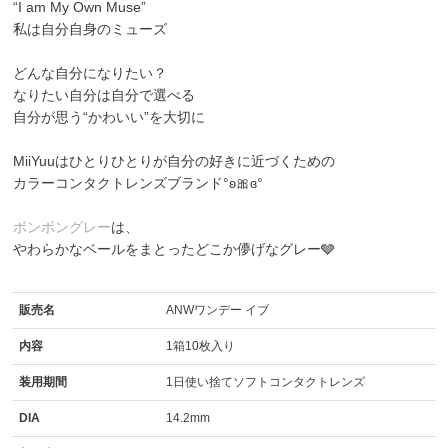
“I am My Own Muse”
私は自分自身のミューズ
どんな自分になりたい？
なりたい自分は自分で選べる
自分が思う“かわいい”を大切に
MiiYuuはひとりひとりが自分の好きに近づくための
カラーコンタクトレンズブランド°ʚ🎀ɞ°
ボンボングレー
は、
やわらかなベールをまとったどこか儚げなグレー🩶
販売名
ANWワンデー イブ
内容
1箱10枚入り
装用期間
1日使い捨てソフトコンタクトレンズ
DIA
14.2mm