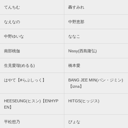
てんちむ
轟すみれ
なえなの
中野恵那
中野ゆいな
ななこ
南部桃伽
Nissy(西島隆弘)
生見愛瑠(めるる)
橋本愛
はやて【#らぶしっく】
BANG JEE MIN(バン・ジミン)
【izna】
HEESEUNG(ヒスン)【ENHYP
HITGS(ヒッジス)
EN】
平松想乃
ぴょな