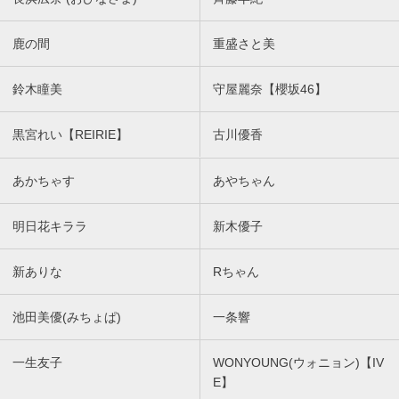
鹿の間
重盛さと美
鈴木瞳美
守屋麗奈【櫻坂46】
黒宮れい【REIRIE】
古川優香
あかちゃす
あやちゃん
明日花キララ
新木優子
新ありな
Rちゃん
池田美優(みちょぱ)
一条響
一生友子
WONYOUNG(ウォニョン)【IV
E】