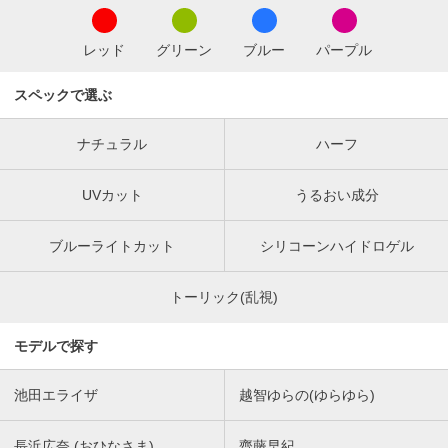
レッド
グリーン
ブルー
パープル
スペックで選ぶ
ナチュラル
ハーフ
UVカット
うるおい成分
ブルーライトカット
シリコーンハイドロゲル
トーリック(乱視)
モデルで探す
池田エライザ
越智ゆらの(ゆらゆら)
長浜広奈 (おひなさま)
齊藤早紀