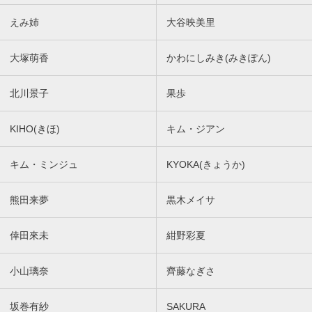
えみ姉
大谷映美里
大塚萌香
かわにしみき(みきぽん)
北川景子
果歩
KIHO(きほ)
キム・ジアン
キム・ミンジュ
KYOKA(きょうか)
熊田来夢
黒木メイサ
倖田來未
紺野彩夏
小山璃奈
齊藤なぎさ
坂巻有紗
SAKURA