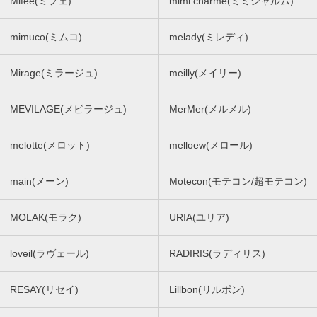
Mifee(ミフェ)
mimi charme(ミミシャルム)
mimuco(ミムコ)
melady(ミレディ)
Mirage(ミラージュ)
meilly(メイリー)
MEVILAGE(メビラージュ)
MerMer(メルメル)
melotte(メロット)
melloew(メロール)
main(メーン)
Motecon(モテコン/超モテコン)
MOLAK(モラク)
URIA(ユリア)
loveil(ラヴェール)
RADIRIS(ラディリス)
RESAY(リセイ)
Lillbon(リルボン)