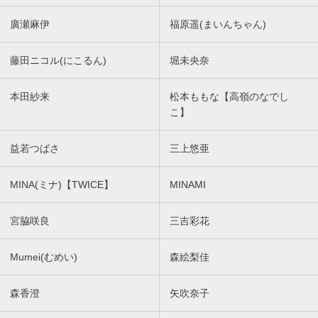
廣瀬麻伊
福原遥(まいんちゃん)
藤田ニコル(にこるん)
堀未央奈
本田紗来
松本ももな【高嶺のなでし
こ】
益若つばさ
三上悠亜
MINA(ミナ)【TWICE】
MINAMI
宮脇咲良
三吉彩花
Mumei(むめい)
森絵梨佳
森香澄
矢吹奈子