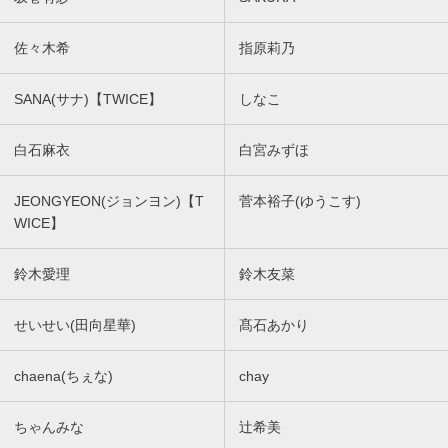
佐々木希
指原莉乃
SANA(サナ)【TWICE】
しなこ
白石麻衣
白宮みずほ
JEONGYEON(ジョンヨン)【T
菅本裕子(ゆうこす)
WICE】
鈴木愛理
鈴木友菜
せいせい(田向星華)
髙石あかり
chaena(ちぇな)
chay
ちゃんみな
辻希美