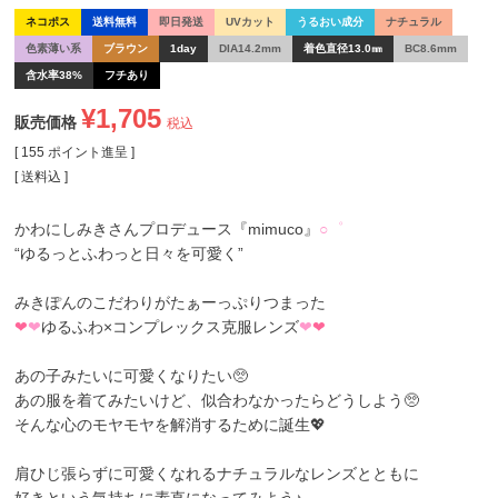
ネコポス
送料無料
即日発送
UVカット
うるおい成分
ナチュラル
色素薄い系
ブラウン
1day
DIA14.2mm
着色直径13.0㎜
BC8.6mm
含水率38%
フチあり
¥
1,705
販売価格
税込
[
155
ポイント進呈 ]
送料込
かわにしみきさんプロデュース『mimuco』
○゜
“ゆるっとふわっと日々を可愛く”
みきぽんのこだわりがたぁーっぷりつまった
❤
❤
ゆるふわ×コンプレックス克服レンズ
❤
❤
あの子みたいに可愛くなりたい🥺
あの服を着てみたいけど、似合わなかったらどうしよう🥺
そんな心のモヤモヤを解消するために誕生💖
肩ひじ張らずに可愛くなれるナチュラルなレンズとともに