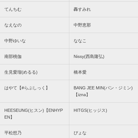
てんちむ
轟すみれ
なえなの
中野恵那
中野ゆいな
ななこ
南部桃伽
Nissy(西島隆弘)
生見愛瑠(めるる)
橋本愛
はやて【#らぶしっく】
BANG JEE MIN(バン・ジミン)
【izna】
HEESEUNG(ヒスン)【ENHYP
HITGS(ヒッジス)
EN】
平松想乃
ぴょな