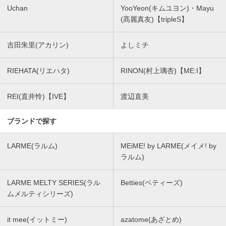
Uchan
YooYeon(キムユヨン)・Mayu
(髙麗真友)【tripleS】
吉田朱里(アカリン)
よしミチ
RIEHATA(リエハタ)
RINON(村上璃杏)【ME:I】
REI(直井怜)【IVE】
渡辺直美
ブランドで探す
LARME(ラルム)
MEiME! by LARME(メイメ! by
ラルム)
LARME MELTY SERIES(ラル
Betties(ベティーズ)
ムメルティシリーズ)
it mee(イットミー)
azatome(あざとめ)