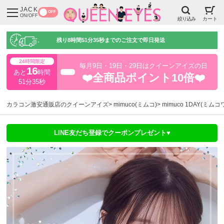
JACK
OFF
ON/OFF
絞り込み
カート
残り
8時間51分34秒
までのご注文で即日発送
24時間限定
毎月9日・19日・29日はクイーンアイズの日
16
あと
時間
超得
❤️全商品ポイント10倍❤️
51分34秒
カラコン激安通販店のクイーンアイズ
mimuco(ミムコ)
mimuco 1DAY(ミム
LINE友だち登録でクーポンプレゼント♥