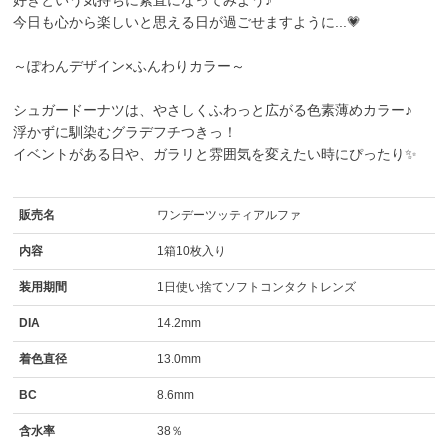
好きという気持ちに素直になってみよう♪
今日も心から楽しいと思える日が過ごせますように...💗
～ぽわんデザイン×ふんわりカラー～
シュガードーナツは、やさしくふわっと広がる色素薄めカラー♪
浮かずに馴染むグラデフチつきっ！
イベントがある日や、ガラリと雰囲気を変えたい時にぴったり✨
販売名
ワンデーツッティアルファ
内容
1箱10枚入り
装用期間
1日使い捨てソフトコンタクトレンズ
DIA
14.2mm
着色直径
13.0mm
BC
8.6mm
含水率
38％