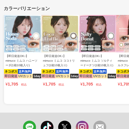
【即日発送OK♪】
【即日発送OK♪】
【即日発送OK♪】
【即日発
mimuco ミムコ ハニーソ
mimuco ミムコ ココトリ
mimuco ミムコ ソルティ
mimuc
ーダ(1箱10枚入り)
ュフ(1箱10枚入り)
ードーナツ(1箱10枚入り)
ルスフレ
ネコポス
送料無料
ネコポス
送料無料
ネコポス
送料無料
ネコポ
即日発送
UVカット
1day
即日発送
UVカット
1day
即日発送
UVカット
1day
即日発
¥
1,705
¥
1,705
¥
1,705
¥
1,70
税込
税込
税込