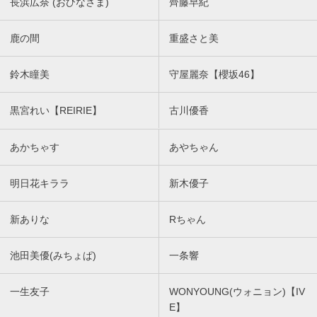
長浜広奈 (おひなさま)
齊藤早紀
鹿の間
重盛さと美
鈴木瞳美
守屋麗奈【櫻坂46】
黒宮れい【REIRIE】
古川優香
あかちゃす
あやちゃん
明日花キララ
新木優子
新ありな
Rちゃん
池田美優(みちょぱ)
一条響
一生友子
WONYOUNG(ウォニョン)【IV
E】