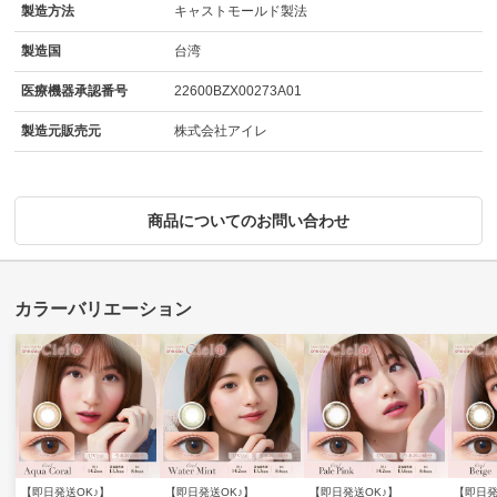
製造方法
キャストモールド製法
製造国
台湾
医療機器承認番号
22600BZX00273A01
製造元販売元
株式会社アイレ
商品についてのお問い合わせ
【即日発送OK♪】
【即日発送OK♪】
【即日発送OK♪】
【即日発