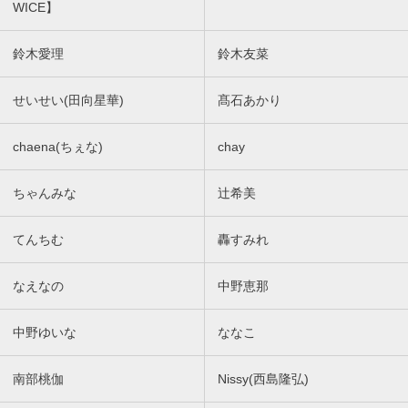
WICE】
鈴木愛理
鈴木友菜
せいせい(田向星華)
髙石あかり
chaena(ちぇな)
chay
ちゃんみな
辻希美
てんちむ
轟すみれ
なえなの
中野恵那
中野ゆいな
ななこ
南部桃伽
Nissy(西島隆弘)