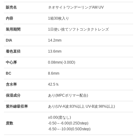
販売名
ネオサイトワンデーリングAM UV
内容
1箱30枚入り
装用期間
1日使い捨てソフトコンタクトレンズ
DIA
14.2mm
着色直径
13.6mm
中心厚
0.08mm(-3.00D)
BC
8.6mm
含水率
42.5％
保湿成分
あり(MPCポリマー配合)
紫外線吸収率
あり(UV-A波:83%以上 UV-B波:98%以上)
±0.00(度なし)
度数
-0.50～-6.00(0.25Dstep)
-6.50～-10.00(0.50Dstep)