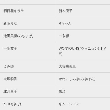
明日花キララ
新木優子
新ありな
Rちゃん
池田美優(みちょぱ)
一条響
一生友子
WONYOUNG(ウォニョン)【IV
E】
えみ姉
大谷映美里
大塚萌香
かわにしみき(みきぽん)
北川景子
果歩
KIHO(きほ)
キム・ジアン