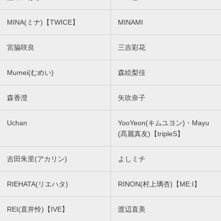
MINA(ミナ)【TWICE】
MINAMI
宮脇咲良
三吉彩花
Mumei(むめい)
森絵梨佳
森香澄
矢吹奈子
Uchan
YooYeon(キムユヨン)・Mayu
(髙麗真友)【tripleS】
吉田朱里(アカリン)
よしミチ
RIEHATA(リエハタ)
RINON(村上璃杏)【ME:I】
REI(直井怜)【IVE】
渡辺直美