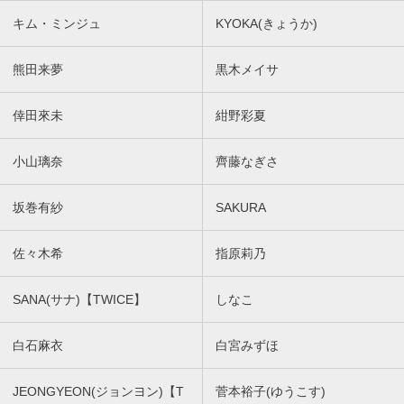
キム・ミンジュ
KYOKA(きょうか)
熊田来夢
黒木メイサ
倖田來未
紺野彩夏
小山璃奈
齊藤なぎさ
坂巻有紗
SAKURA
佐々木希
指原莉乃
SANA(サナ)【TWICE】
しなこ
白石麻衣
白宮みずほ
JEONGYEON(ジョンヨン)【T
菅本裕子(ゆうこす)