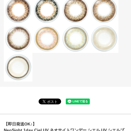
【即日発送OK♪】
NeoSight 1day Ciel UV ネオサイトワンデー シエル UV シエルブ