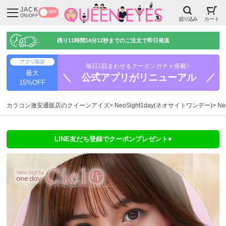
JACK
OFF
ON/OFF
絞り込み
カート
残り
11時間14分11秒
までのご注文で即日発送
アプリ限定
毎日1回まわせるクーポンガチャ搭載✨
最大
＼ 公式アプリがリニューアル ／
15%OFF
カラコン激安通販店のクイーンアイズ
NeoSight1day(ネオサイトワンデー)
Ne
LINE友だち登録でクーポンプレゼント♥