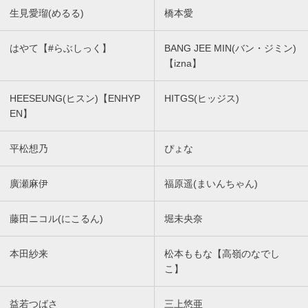
生見愛瑠(めるる)
橋本愛
はやて【#らぶしっく】
BANG JEE MIN(バン・ジミン)
【izna】
HEESEUNG(ヒスン)【ENHYP
HITGS(ヒッジス)
EN】
平松想乃
ぴょな
廣瀬麻伊
福原遥(まいんちゃん)
藤田ニコル(にこるん)
堀未央奈
本田紗来
松本ももな【高嶺のなでし
こ】
益若つばさ
三上悠亜