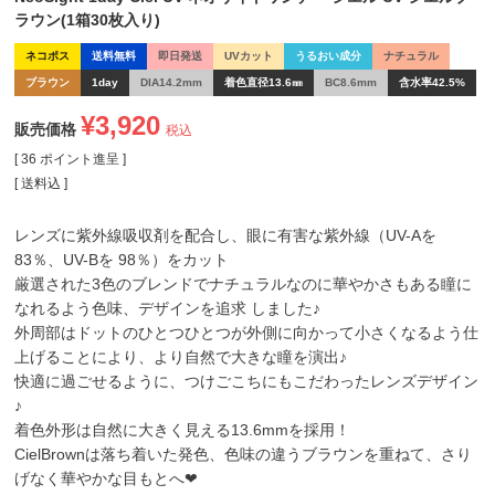
ラウン(1箱30枚入り)
ネコポス
送料無料
即日発送
UVカット
うるおい成分
ナチュラル
ブラウン
1day
DIA14.2mm
着色直径13.6㎜
BC8.6mm
含水率42.5%
¥
3,920
販売価格
税込
[
36
ポイント進呈 ]
送料込
レンズに紫外線吸収剤を配合し、眼に有害な紫外線（UV-Aを
83％、UV-Bを 98％）をカット
厳選された3色のブレンドでナチュラルなのに華やかさもある瞳に
なれるよう色味、デザインを追求 しました♪
外周部はドットのひとつひとつが外側に向かって小さくなるよう仕
上げることにより、より自然で大きな瞳を演出♪
快適に過ごせるように、つけごこちにもこだわったレンズデザイン
♪
着色外形は自然に大きく見える13.6mmを採用！
CielBrownは落ち着いた発色、色味の違うブラウンを重ねて、さり
げなく華やかな目もとへ❤