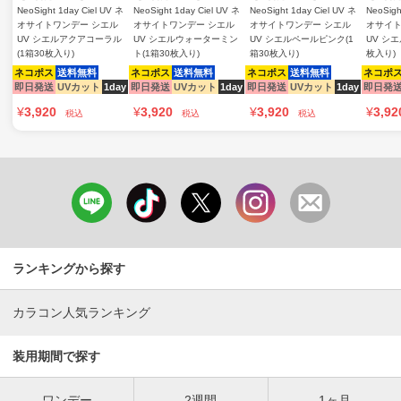
NeoSight 1day Ciel UV ネ
NeoSight 1day Ciel UV ネ
NeoSight 1day Ciel UV ネ
NeoSigh
オサイトワンデー シエル
オサイトワンデー シエル
オサイトワンデー シエル
オサイト
UV シエルアクアコーラル
UV シエルウォーターミン
UV シエルペールピンク(1
UV シ
(1箱30枚入り)
ト(1箱30枚入り)
箱30枚入り)
枚入り)
ネコポス
送料無料
ネコポス
送料無料
ネコポス
送料無料
ネコポ
即日発送
UVカット
1day
即日発送
UVカット
1day
即日発送
UVカット
1day
即日発
¥
3,920
¥
3,920
¥
3,920
¥
3,92
税込
税込
税込
ランキングから探す
カラコン人気ランキング
装用期間で探す
ワンデー
2週間
1ヶ月