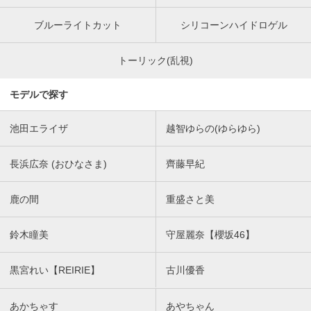
ブルーライトカット
シリコーンハイドロゲル
トーリック(乱視)
モデルで探す
池田エライザ
越智ゆらの(ゆらゆら)
長浜広奈 (おひなさま)
齊藤早紀
鹿の間
重盛さと美
鈴木瞳美
守屋麗奈【櫻坂46】
黒宮れい【REIRIE】
古川優香
あかちゃす
あやちゃん