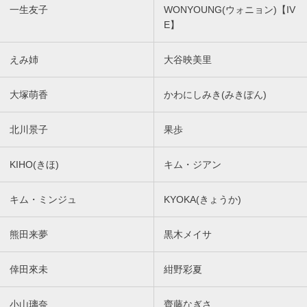
一生友子
WONYOUNG(ウォニョン)【IV
E】
えみ姉
大谷映美里
大塚萌香
かわにしみき(みきぽん)
北川景子
果歩
KIHO(きほ)
キム・ジアン
キム・ミンジュ
KYOKA(きょうか)
熊田来夢
黒木メイサ
倖田來未
紺野彩夏
小山璃奈
齊藤なぎさ