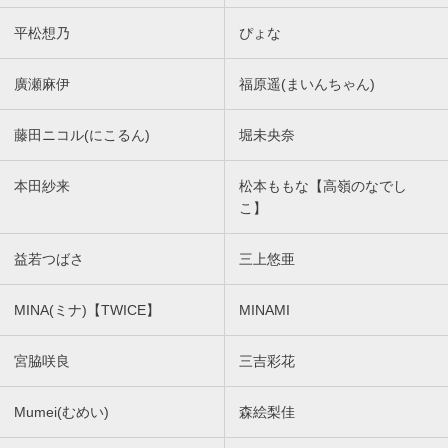
平松想乃
ぴょな
廣瀬麻伊
福原遥(まいんちゃん)
藤田ニコル(にこるん)
堀未央奈
本田紗来
松本ももな【高嶺のなでし
こ】
益若つばさ
三上悠亜
MINA(ミナ)【TWICE】
MINAMI
宮脇咲良
三吉彩花
Mumei(むめい)
森絵梨佳