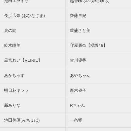
池田エライザ
越智ゆらの(ゆらゆら)
長浜広奈 (おひなさま)
齊藤早紀
鹿の間
重盛さと美
鈴木瞳美
守屋麗奈【櫻坂46】
黒宮れい【REIRIE】
古川優香
あかちゃす
あやちゃん
明日花キララ
新木優子
新ありな
Rちゃん
池田美優(みちょぱ)
一条響