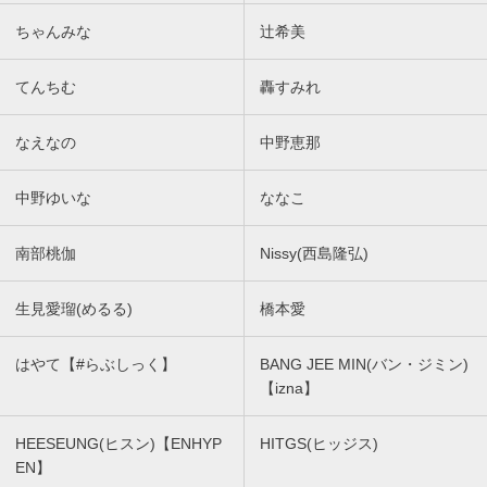
ちゃんみな
辻希美
てんちむ
轟すみれ
なえなの
中野恵那
中野ゆいな
ななこ
南部桃伽
Nissy(西島隆弘)
生見愛瑠(めるる)
橋本愛
はやて【#らぶしっく】
BANG JEE MIN(バン・ジミン)
【izna】
HEESEUNG(ヒスン)【ENHYP
HITGS(ヒッジス)
EN】