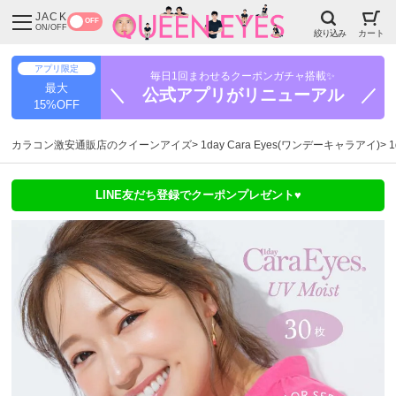
JACK
OFF
ON/OFF
絞り込み
カート
アプリ限定
毎日1回まわせるクーポンガチャ搭載✨
最大
＼ 公式アプリがリニューアル ／
15%OFF
カラコン激安通販店のクイーンアイズ
1day Cara Eyes(ワンデーキャラアイ)
1
LINE友だち登録でクーポンプレゼント♥