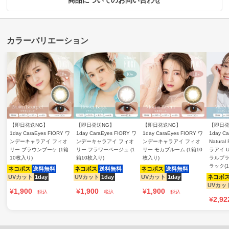
商品についてのお問い合わせ
【即日発送NG】
【即日発送NG】
【即日発送NG】
【即日発
1day CaraEyes FIORY ワ
1day CaraEyes FIORY ワ
1day CaraEyes FIORY ワ
1day Ca
ンデーキャラアイ フィオ
ンデーキャラアイ フィオ
ンデーキャラアイ フィオ
Natura
リー ブラウンブーケ (1箱
リー フラワーベージュ (1
リー モカブルーム (1箱10
ラアイ 
10枚入り)
箱10枚入り)
枚入り)
ラルプラ
ラック(
ネコポス
送料無料
ネコポス
送料無料
ネコポス
送料無料
UVカット
1day
UVカット
1day
UVカット
1day
ネコポ
UVカッ
¥
1,900
¥
1,900
¥
1,900
税込
税込
税込
¥
2,92