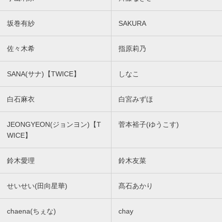
坂巻有紗
SAKURA
佐々木希
指原莉乃
SANA(サナ)【TWICE】
しなこ
白石麻衣
白宮みずほ
JEONGYEON(ジョンヨン)【T
菅本裕子(ゆうこす)
WICE】
鈴木愛理
鈴木友菜
せいせい(田向星華)
髙石あかり
chaena(ちぇな)
chay