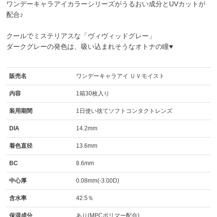
ワンデーキャラアイカラーシリーズがうるおい成分とUVカットが
配合♪
クールでミステリアスな「ヴィヴィッドグレー」
ダークグレーの発色は、吸い込まれそうなオトナの瞳♥
販売名
ワンデーキャラアイ ＵＶモイスト
内容
1箱30枚入り
装用期間
1日使い捨てソフトコンタクトレンズ
DIA
14.2mm
着色直径
13.6mm
BC
8.6mm
中心厚
0.08mm(-3.00D)
含水率
42.5％
保湿成分
あり(MPCポリマー配合)