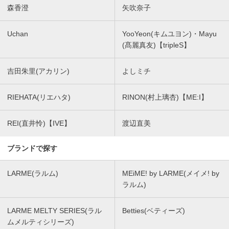
森香澄
矢吹奈子
Uchan
YooYeon(キムユヨン)・Mayu
(髙麗真友)【tripleS】
吉田朱里(アカリン)
よしミチ
RIEHATA(リエハタ)
RINON(村上璃杏)【ME:I】
REI(直井怜)【IVE】
渡辺直美
ブランドで探す
LARME(ラルム)
MEiME! by LARME(メイメ! by
ラルム)
LARME MELTY SERIES(ラル
Betties(ベティーズ)
ムメルティシリーズ)