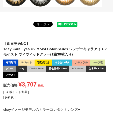
【即日発送NG】
1day Cara Eyes UV Moist Color Series ワンデーキャラアイ UV
モイスト ヴィヴィッドグレー(1箱30枚入り)
送料無料
UVカット
宅配便のみ
うるおい成分
ナチュラル
ハーフ瞳
グレー
1day
DIA14.2mm
着色直径13.6㎜
BC8.6mm
含水率42.5%
フチあり
¥
3,707
販売価格
税込
[
34
ポイント進呈 ]
送料込
chayイメージモデルのカラーコンタクトレンズ♥