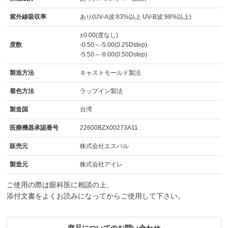
紫外線吸収率
あり(UV-A波:83%以上 UV-B波:98%以上)
±0.00(度なし)
度数
-0.50～-5.00(0.25Dstep)
-5.50～-8.00(0.50Dstep)
製造方法
キャストモールド製法
着色方法
ラップイン製法
製造国
台湾
医療機器承認番号
22600BZX00273A11
販売元
株式会社エスパル
製造元
株式会社アイレ
ご使用の際は眼科医に相談の上、
添付文書をよくお読みになってからご使用して下さい。