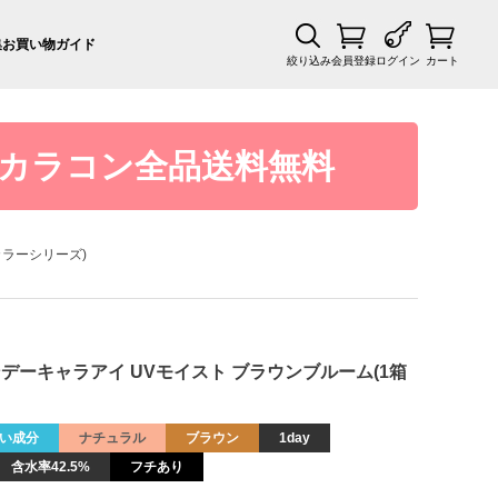
集
お買い物ガイド
絞り込み
会員登録
ログイン
カート
カラコン全品送料無料
ト カラーシリーズ)
Series ワンデーキャラアイ UVモイスト ブラウンブルーム(1箱
い成分
ナチュラル
ブラウン
1day
含水率42.5%
フチあり