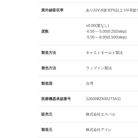
紫外線吸収率
あり(UV-A波:83%以上 UV-B波
±0.00(度なし)
度数
-0.50～-5.00(0.25Dstep)
-5.50～-8.00(0.50Dstep)
製造方法
キャストモールド製法
着色方法
ラップイン製法
製造国
台湾
医療機器承認番号
22600BZX00273A11
販売元
株式会社エスパル
製造元
株式会社アイレ