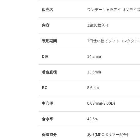
販売名
ワンデーキャラアイ ＵＶモイ
内容
1箱30枚入り
装用期間
1日使い捨てソフトコンタクト
DIA
14.2mm
着色直径
13.6mm
BC
8.6mm
中心厚
0.08mm(-3.00D)
含水率
42.5％
保湿成分
あり(MPCポリマー配合)