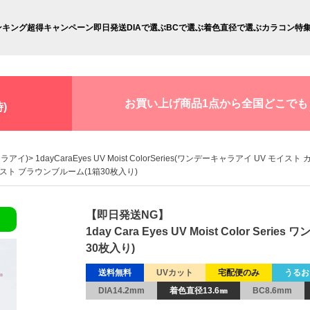
ンキング
超得キャンペーン
即日発送
DIAで選ぶ
BCで選ぶ
着色直径で選ぶ
カラコン特
お買い上げ商品1点から全国どこでも
)
キャラアイ)
1dayCaraEyes UV Moist ColorSeries(ワンデーキャラアイ UV モイス
イ UVモイスト ブラウンブルーム(1箱30枚入り)
【即日発送NG】
1day Cara Eyes UV Moist Color 
30枚入り)
送料無料
UVカット
宅配便のみ
うるお
DIA14.2mm
着色直径13.6㎜
BC8.6mm