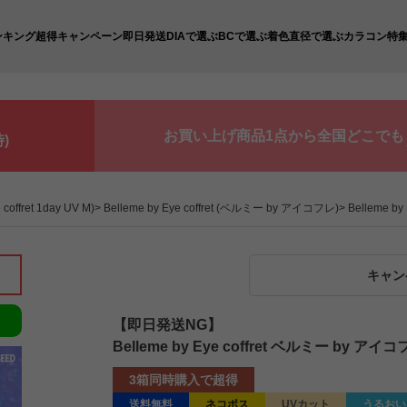
ンキング
超得キャンペーン
即日発送
DIAで選ぶ
BCで選ぶ
着色直径で選ぶ
カラコン特
お買い上げ商品1点から全国どこでも
)
fret 1day UV M)
Belleme by Eye coffret (ベルミー by アイコフレ)
Belleme 
キャン
【即日発送NG】
Belleme by Eye coffret ベルミー by
3箱同時購入で超得
送料無料
ネコポス
UVカット
うるおい