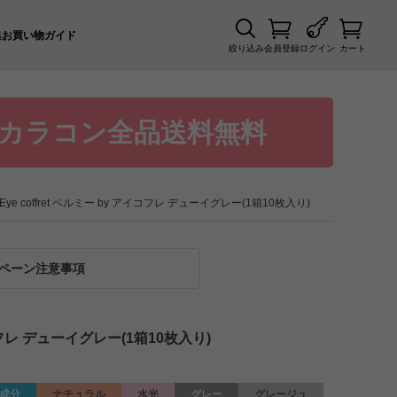
集
お買い物ガイド
絞り込み
会員登録
ログイン
カート
カラコン全品送料無料
by Eye coffret ベルミー by アイコフレ デューイグレー(1箱10枚入り)
ペーン注意事項
 アイコフレ デューイグレー(1箱10枚入り)
成分
ナチュラル
水光
グレー
グレージュ