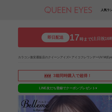
人気ラ
17
即日配送
(土日祝16時
時まで
カラコン激安通販店のクイーンアイズ
アイコフレワンデーUV M(Eye cof
3箱同時購入で超得！
LINE友だち登録でクーポンプレゼント♥