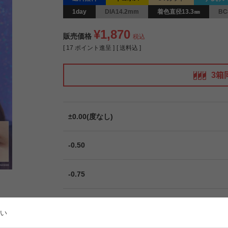
1day
DIA14.2mm
着色直径13.3㎜
BC
¥
1,870
販売価格
税込
[
17
ポイント進呈 ]
送料込
3箱
±0.00(度なし)
-0.50
-0.75
-1.00
い