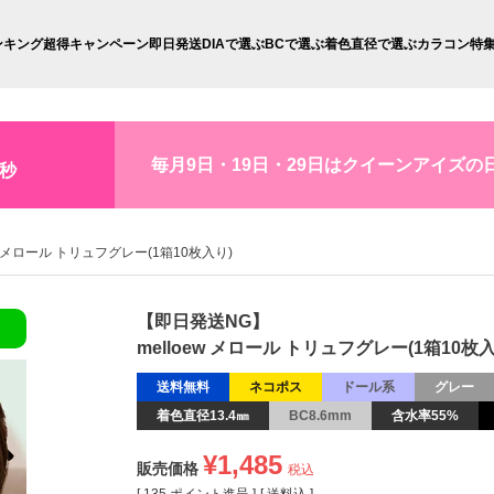
ンキング
超得キャンペーン
即日発送
DIAで選ぶ
BCで選ぶ
着色直径で選ぶ
カラコン特
毎月9日・19日・29日はクイーンアイズの
5秒
ew メロール トリュフグレー(1箱10枚入り)
【即日発送NG】
melloew メロール トリュフグレー(1箱10枚入
送料無料
ネコポス
ドール系
グレー
着色直径13.4㎜
BC8.6mm
含水率55%
¥
1,485
販売価格
税込