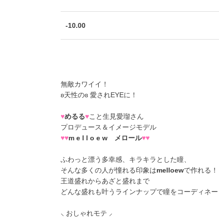
-10.00
無敵カワイイ！
ʚ天性のɞ 愛されEYEに！
♥
めるる
♥
こと生見愛瑠さん
プロデュース＆イメージモデル
♥♥
m e l l o e w メロール
♥♥
ふわっと漂う多幸感、キラキラとした瞳、
そんな多くの人が憧れる印象は
melloew
で作れる！
王道盛れからあざと盛れまで
どんな盛れも叶うラインナップで瞳をコーディネー
⸜ おしゃれモテ ⸝