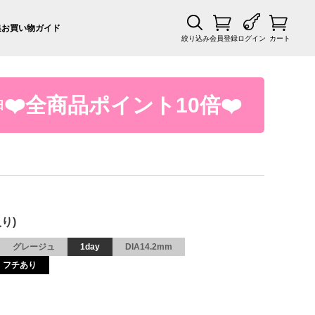
集
お買い物ガイド
絞り込み
会員登録
ログイン
カート
❤️全商品ポイント10倍❤️
日
り)
グレージュ
1day
DIA14.2mm
フチあり