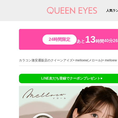
人気ラ
13
24時間限定
40分2
あと
時間
カラコン激安通販店のクイーンアイズ
melloew(メロール)
mello
LINE友だち登録でクーポンプレゼント♥