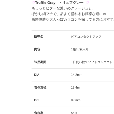
♡
Truffle Gray –トリュフグレー–
♡
ちょっとビターな濃いめグレージュと、
ぼかし細フチで、品よく盛れるお嬢様な瞳に🎀
黒髪優勝♡大人っぽカラコンを探してる方におすすめ
販売名
ピアコンタクトアクア
内容
1箱10枚入り
装用期間
1日使い捨てソフトコンタクト
DIA
14.2mm
着色直径
13.4mm
BC
8.6mm
含水率
55％