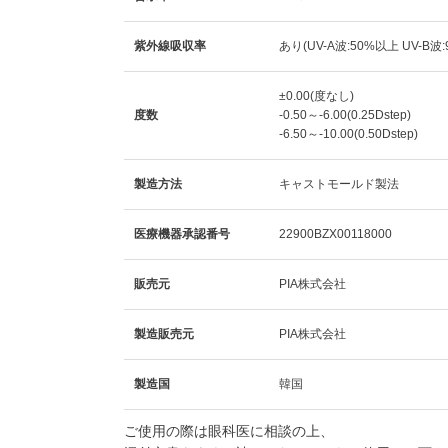
紫外線吸収率
あり(UV-A波:50%以上 UV-B波
±0.00(度なし)
度数
-0.50～-6.00(0.25Dstep)
-6.50～-10.00(0.50Dstep)
製造方法
キャストモールド製法
医療機器承認番号
22900BZX00118000
販売元
PIA株式会社
製造販売元
PIA株式会社
製造国
韓国
ご使用の際は眼科医に相談の上、