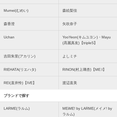
Mumei(むめい)
森絵梨佳
森香澄
矢吹奈子
Uchan
YooYeon(キムユヨン)・Mayu
(髙麗真友)【tripleS】
吉田朱里(アカリン)
よしミチ
RIEHATA(リエハタ)
RINON(村上璃杏)【ME:I】
REI(直井怜)【IVE】
渡辺直美
ブランドで探す
LARME(ラルム)
MEiME! by LARME(メイメ! by
ラルム)