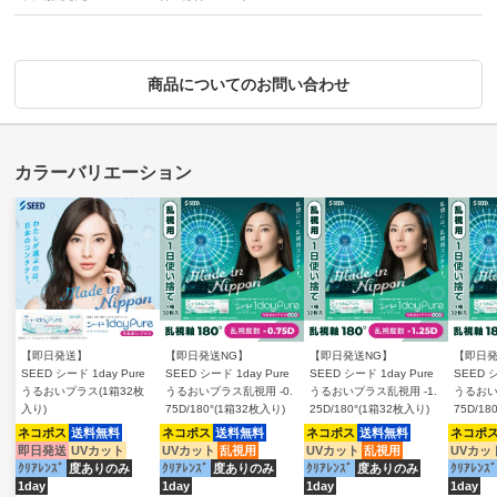
商品についてのお問い合わせ
【即日発送】
【即日発送NG】
【即日発送NG】
【即日発
SEED シード 1day Pure
SEED シード 1day Pure
SEED シード 1day Pure
SEED シ
うるおいプラス(1箱32枚
うるおいプラス乱視用 -0.
うるおいプラス乱視用 -1.
うるおい
入り)
75D/180°(1箱32枚入り)
25D/180°(1箱32枚入り)
75D/18
ネコポス
送料無料
ネコポス
送料無料
ネコポス
送料無料
ネコポ
即日発送
UVカット
UVカット
乱視用
UVカット
乱視用
UVカッ
ｸﾘｱﾚﾝｽﾞ
度ありのみ
ｸﾘｱﾚﾝｽﾞ
度ありのみ
ｸﾘｱﾚﾝｽﾞ
度ありのみ
ｸﾘｱﾚﾝｽﾞ
1day
1day
1day
1day