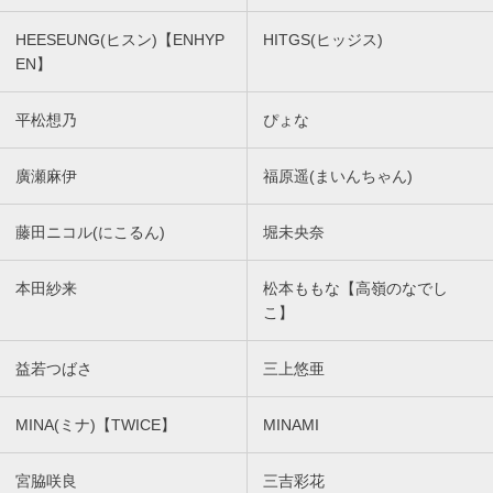
HEESEUNG(ヒスン)【ENHYP
HITGS(ヒッジス)
EN】
平松想乃
ぴょな
廣瀬麻伊
福原遥(まいんちゃん)
藤田ニコル(にこるん)
堀未央奈
本田紗来
松本ももな【高嶺のなでし
こ】
益若つばさ
三上悠亜
MINA(ミナ)【TWICE】
MINAMI
宮脇咲良
三吉彩花