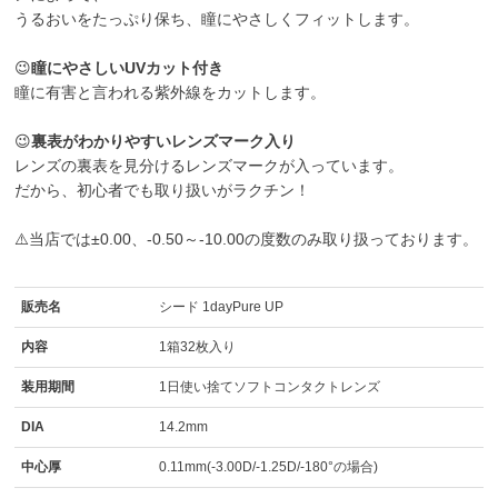
うるおいをたっぷり保ち、瞳にやさしくフィットします。
😉
瞳にやさしいUVカット付き
瞳に有害と言われる紫外線をカットします。
😉
裏表がわかりやすいレンズマーク入り
レンズの裏表を見分けるレンズマークが入っています。
だから、初心者でも取り扱いがラクチン！
⚠️当店では±0.00、-0.50～-10.00の度数のみ取り扱っております。
販売名
シード 1dayPure UP
内容
1箱32枚入り
装用期間
1日使い捨てソフトコンタクトレンズ
DIA
14.2mm
中心厚
0.11mm(-3.00D/-1.25D/-180°の場合)