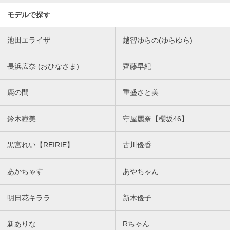
モデルで探す
池田エライザ
越智ゆらの(ゆらゆら)
長浜広奈 (おひなさま)
齊藤早紀
鹿の間
重盛さと美
鈴木瞳美
守屋麗奈【櫻坂46】
黒宮れい【REIRIE】
古川優香
あかちゃす
あやちゃん
明日花キララ
新木優子
新ありな
Rちゃん