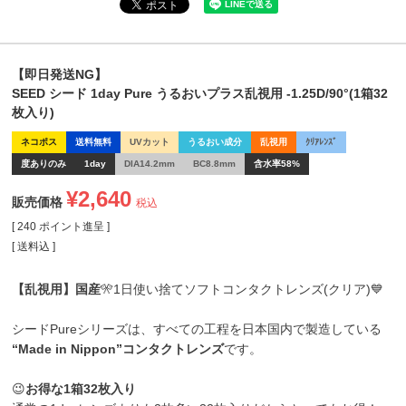
【即日発送NG】
SEED シード 1day Pure うるおいプラス乱視用 -1.25D/90°(1箱32
枚入り)
ネコポス
送料無料
UVカット
うるおい成分
乱視用
ｸﾘｱﾚﾝｽﾞ
度ありのみ
1day
DIA14.2mm
BC8.8mm
含水率58%
¥
2,640
販売価格
税込
[
240
ポイント進呈 ]
送料込
【乱視用】国産
🎌1日使い捨てソフトコンタクトレンズ(クリア)💙
シードPureシリーズは、すべての工程を日本国内で製造している
“Made in Nippon”コンタクトレンズ
です。
😉
お得な1箱32枚入り