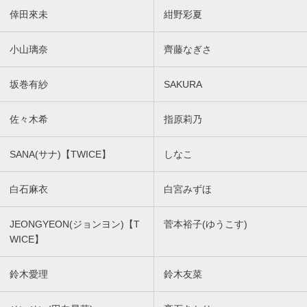
倖田來未
紺野彩夏
小山璃奈
齊藤なぎさ
坂巻有紗
SAKURA
佐々木希
指原莉乃
SANA(サナ)【TWICE】
しなこ
白石麻衣
白宮みずほ
JEONGYEON(ジョンヨン)【T
菅本裕子(ゆうこす)
WICE】
鈴木愛理
鈴木友菜