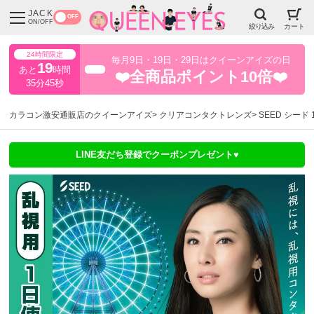
JACK
OFF
ON/OFF
絞り込み
カート
24時間限定
毎月9日・19日・29日はクイーンアイズの日
19
あと
時間
超得
❤️全商品ポイント10倍❤️
35分43秒
カラコン激安通販店のクイーンアイズ
クリアコンタクトレンズ
SEED シード 
LINE友だち登録でクーポンプレゼント♥