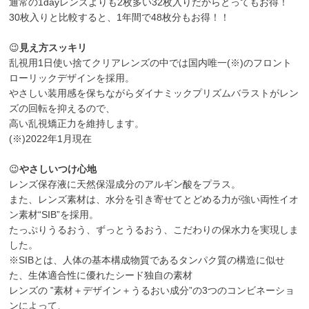
通常の1dayレンズよりも2枚多い32枚入りだからとってもお得！
30枚入りと比較すると、1年間で48枚分もお得！！
😉
見え方スッキリ
乱視用1日使い捨てクリアレンズの中では国内唯一(※)のフロント
ローリックデザインを採用。
やさしい装用感を保ちながらダイナミックプリズムバラストがレン
ズの回転を抑えるので、
高い乱視矯正力を維持します。
(※)2022年1月現在
😉
やさしいつけ心地
レンズ保存液に天然保湿成分のアルギン酸をプラス。
また、レンズ素材は、水分を引き寄せてとどめる力が強い両性イオ
ン素材“SIB”を採用。
たっぷりうるおう、ずっとうるおう、こだわりの保水力を実現しま
した。
※SIBとは、人体の基本構成物質であるタンパク質の構造に似せ
た、生体適合性に優れたシード独自の素材
レンズの ‟素材＋デザイン＋うるおい成分”の3つのコンビネーショ
ンによって、