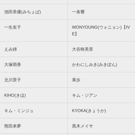
池田美優(みちょぱ)
一条響
一生友子
WONYOUNG(ウォニョン)【IV
E】
えみ姉
大谷映美里
大塚萌香
かわにしみき(みきぽん)
北川景子
果歩
KIHO(きほ)
キム・ジアン
キム・ミンジュ
KYOKA(きょうか)
熊田来夢
黒木メイサ