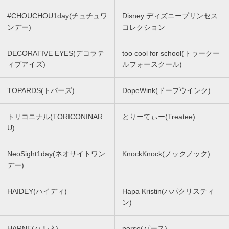
#CHOUCHOU1day(チュチュワ
Disney ディズニープリンセス
ンデー)
コレクション
DECORATIVE EYES(デコラテ
too cool for school(トゥークー
ィブアイズ)
ルフォースクール)
TOPARDS(トパーズ)
DopeWink(ドープウインク)
トリコニナル(TORICONINAR
とりーてぃー(Treatee)
U)
NeoSight1day(ネオサイトワン
KnockKnock(ノックノック)
デー)
HAIDEY(ハイディ)
Hapa Kristin(ハパクリスティ
ン)
HARNE(ハルネ)
perse(パース)