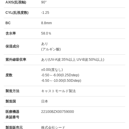
AXIS(乱視軸)
90°
CYL(乱視度数)
-1.25
BC
8.8mm
含水率
58.0％
あり
保湿成分
(アルギン酸)
紫外線吸収率
あり(UV-A波:35%以上 UV-B波:50%以上)
±0.00(度なし)
度数
-0.50～-6.00(0.25Dstep)
-6.50～-10.00(0.50Dstep)
製造方法
キャストモールド製法
製造国
日本
医療機器
22100BZX00759000
承認番号
製造販売元
株式会社シード