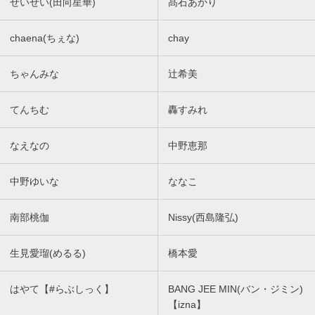
せいせい(田向星華)
髙石あかり
chaena(ちぇな)
chay
ちゃんみな
辻希美
てんちむ
轟すみれ
なえなの
中野恵那
中野ゆいな
ななこ
南部桃伽
Nissy(西島隆弘)
生見愛瑠(めるる)
橋本愛
はやて【#らぶしっく】
BANG JEE MIN(バン・ジミン)
【izna】