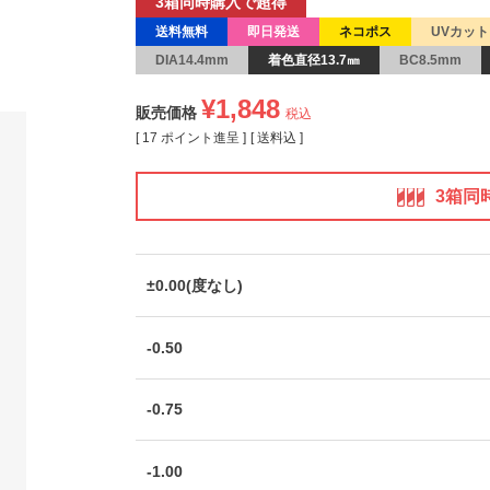
3箱同時購入で超得
送料無料
即日発送
ネコポス
UVカット
DIA14.4mm
着色直径13.7㎜
BC8.5mm
¥
1,848
販売価格
税込
[
17
ポイント進呈 ]
送料込
3箱同
±0.00(度なし)
-0.50
-0.75
-1.00