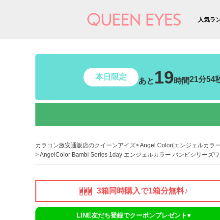
人気ラ
19
本日限定
21分53
あと
時間
カラコン激安通販店のクイーンアイズ
Angel Color(エンジェルカラー
AngelColor Bambi Series 1day エンジェルカラー バンビシリ
3箱同時購入で1箱分無料♪
LINE友だち登録でクーポンプレゼント♥