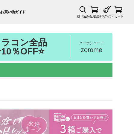
集
お買い物ガイド
絞り込み
会員登録
ログイン
カート
カラコン全品
クーポンコード
zorome
⭐10％OFF⭐