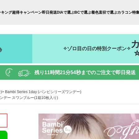
ンキング
超得キャンペーン
即日発送
DIAで選ぶ
BCで選ぶ
着色直径で選ぶ
カラコン特
✧ゾロ目の日の特別クーポン✧
秒
残り
11時間21分52秒
までのご注文で即日発送
)
Bambi Series 1day (バンビシリーズワンデー)
ーズワンデー スワンブルー(1箱10枚入り)