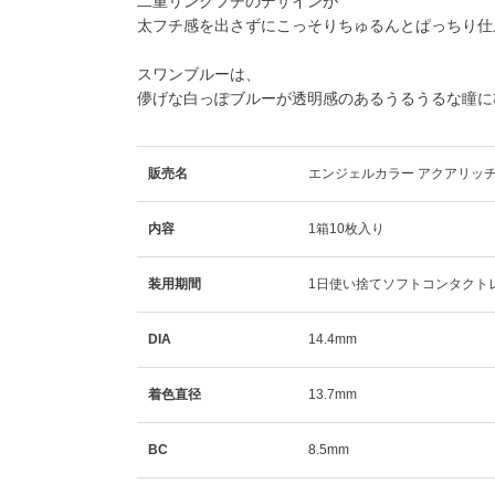
二重リングフチのデザインが
太フチ感を出さずにこっそりちゅるんとぱっちり仕
スワンブルー
は、
儚げな白っぽブルーが透明感のあるうるうるな瞳に
販売名
エンジェルカラー アクアリッ
内容
1箱10枚入り
装用期間
1日使い捨てソフトコンタクト
DIA
14.4mm
着色直径
13.7mm
BC
8.5mm