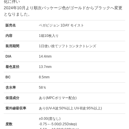
化に伴い
2024年10月より順次パッケージ色がゴールドからブラックへ変更
となりました。
販売名
ペガビジョン 1DAY モイスト
内容
1箱10枚入り
装用期間
1日使い捨てソフトコンタクトレンズ
DIA
14.4mm
着色直径
13.7mm
BC
8.5mm
含水率
58％
保湿成分
あり(MPCポリマー配合)
紫外線吸収率
あり(UV-A波:50%以上 UV-B波:95%以上)
±0.00(度なし)
度数
-0.75～-5.00(0.25Dstep)