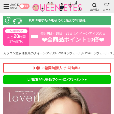
JACK
OFF
ON/OFF
絞り込み
カート
残り
12時間37分55秒
までのご注文で即日発送
24時間限定
毎月9日・19日・29日はクイーンアイズの日
20
あと
時間
超得
❤️全商品ポイント10倍❤️
37分56秒
カラコン激安通販店のクイーンアイズ
loveil(ラヴェール)
loveil ラヴェール
3箱同時購入で1箱無料♪
LINE友だち登録でクーポンプレゼント♥