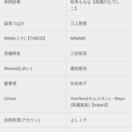
本田紗来
松本ももな【高嶺のなでし
こ】
益若つばさ
三上悠亜
MINA(ミナ)【TWICE】
MINAMI
宮脇咲良
三吉彩花
Mumei(むめい)
森絵梨佳
森香澄
矢吹奈子
Uchan
YooYeon(キムユヨン)・Mayu
(髙麗真友)【tripleS】
吉田朱里(アカリン)
よしミチ