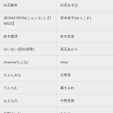
白石麻衣
白宮みずほ
JEONGYEON(ジョンヨン)【T
菅本裕子(ゆうこす)
WICE】
鈴木愛理
鈴木友菜
せいせい(田向星華)
髙石あかり
chaena(ちぇな)
chay
ちゃんみな
辻希美
てんちむ
轟すみれ
なえなの
中野恵那