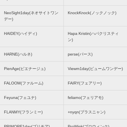
NeoSight1day(ネオサイトワン
KnockKnock(ノックノック)
デー)
HAIDEY(ハイディ)
Hapa Kristin(ハパクリスティ
ン)
HARNE(ハルネ)
perse(パース)
PienAge(ピエナージュ)
Viewm1day(ビュームワンデー)
FALOOM(ファルーム)
FAIRY(フェアリー)
Feyuna(フェユナ)
feliamo(フェリアモ)
FLANMY(フランミー)
+nyqn(プラスニャン)
PRIMORE1day(プリモア)
ProWink(プロウィンク)