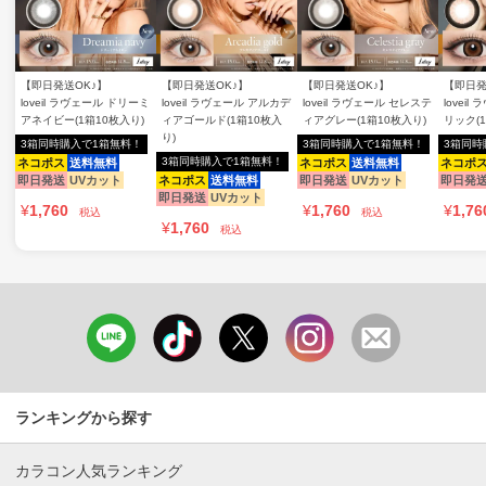
【即日発送OK♪】
【即日発送OK♪】
【即日発送OK♪】
【即日発
loveil ラヴェール ドリーミ
loveil ラヴェール アルカデ
loveil ラヴェール セレステ
lovei
アネイビー(1箱10枚入り)
ィアゴールド(1箱10枚入
ィアグレー(1箱10枚入り)
リック(
り)
3箱同時購入で1箱無料！
3箱同時購入で1箱無料！
3箱同時
3箱同時購入で1箱無料！
ネコポス
送料無料
ネコポス
送料無料
ネコポ
即日発送
UVカット
ネコポス
送料無料
即日発送
UVカット
即日発
即日発送
UVカット
¥
1,760
¥
1,760
¥
1,76
税込
税込
¥
1,760
税込
ランキングから探す
カラコン人気ランキング