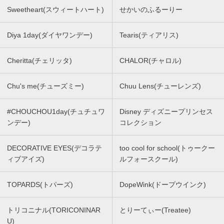
Sweetheart(スウィートハート)
せかいのふるーりー
Diya 1day(ダイヤワンデー)
Tearis(ティアリス)
Cheritta(チェリッタ)
CHALOR(チャロル)
Chu's me(チューズミー)
Chuu Lens(チューレンズ)
#CHOUCHOU1day(チュチュワ
Disney ディズニープリンセス
ンデー)
コレクション
DECORATIVE EYES(デコラテ
too cool for school(トゥークー
ィブアイズ)
ルフォースクール)
TOPARDS(トパーズ)
DopeWink(ドープウインク)
トリコニナル(TORICONINAR
とりーてぃー(Treatee)
U)