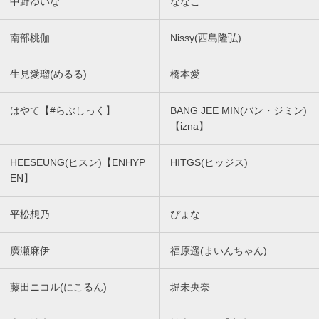
中野ゆいな
ななこ
南部桃伽
Nissy(西島隆弘)
生見愛瑠(めるる)
橋本愛
はやて【#らぶしっく】
BANG JEE MIN(バン・ジミン)
【izna】
HEESEUNG(ヒスン)【ENHYP
HITGS(ヒッジス)
EN】
平松想乃
ぴょな
廣瀬麻伊
福原遥(まいんちゃん)
藤田ニコル(にこるん)
堀未央奈