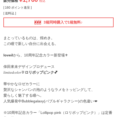
販売価格
税込
[
160
ポイント進呈 ]
送料込
3箱同時購入で1箱無料♪
まとっているものは、煌めき。
この瞳で新しい自分に出会える。
loveil
から、10周年記念カラー新登場⚜️
倖田來未デザインプロデュース
𝑙𝑖𝑚𝑖𝑡𝑒𝑑𝑐𝑜𝑙𝑜𝑟🥂
ロリポップピンク💕
華やかなロゼカラーに
贅沢なシャンパンの泡のようなラメをトッピングして、
愛らしく魅了する瞳へ。
人気爆発中Bubblegalaxy(バブルギャラクシー)の色違い💋
※10周年記念カラー「Lollipop pink（ロリポップピンク）」は定番