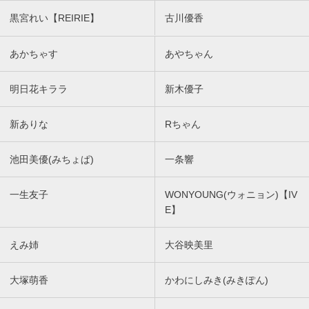
黒宮れい【REIRIE】
古川優香
あかちゃす
あやちゃん
明日花キララ
新木優子
新ありな
Rちゃん
池田美優(みちょぱ)
一条響
一生友子
WONYOUNG(ウォニョン)【IV
E】
えみ姉
大谷映美里
大塚萌香
かわにしみき(みきぽん)