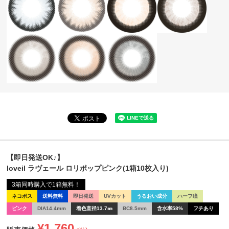
【即日発送OK♪】
loveil ラヴェール ロリポップピンク(1箱10枚入り)
3箱同時購入で1箱無料！
ネコポス
送料無料
即日発送
UVカット
うるおい成分
ハーフ瞳
ピンク
DIA14.4mm
着色直径13.7㎜
BC8.5mm
含水率58%
フチあり
¥
1,760