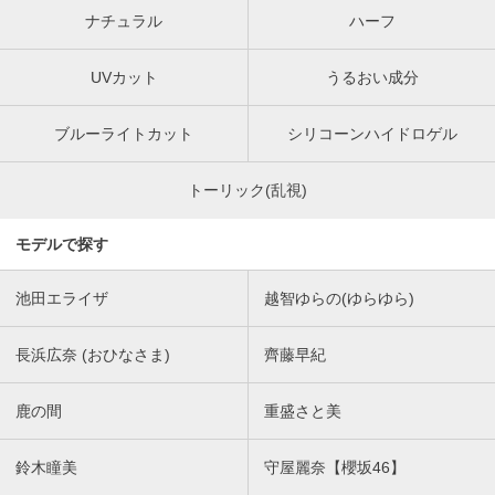
ナチュラル
ハーフ
UVカット
うるおい成分
ブルーライトカット
シリコーンハイドロゲル
トーリック(乱視)
モデルで探す
池田エライザ
越智ゆらの(ゆらゆら)
長浜広奈 (おひなさま)
齊藤早紀
鹿の間
重盛さと美
鈴木瞳美
守屋麗奈【櫻坂46】