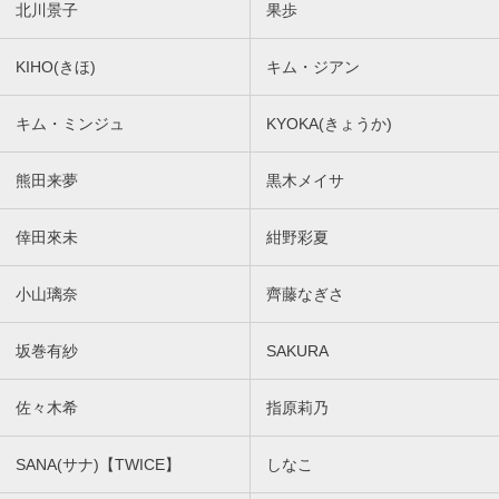
北川景子
果歩
KIHO(きほ)
キム・ジアン
キム・ミンジュ
KYOKA(きょうか)
熊田来夢
黒木メイサ
倖田來未
紺野彩夏
小山璃奈
齊藤なぎさ
坂巻有紗
SAKURA
佐々木希
指原莉乃
SANA(サナ)【TWICE】
しなこ