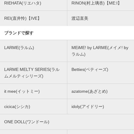
RIEHATA(リエハタ)
RINON(村上璃杏)【ME:I】
REI(直井怜)【IVE】
渡辺直美
ブランドで探す
LARME(ラルム)
MEiME! by LARME(メイメ! by
ラルム)
LARME MELTY SERIES(ラル
Betties(ベティーズ)
ムメルティシリーズ)
it mee(イットミー)
azatome(あざとめ)
cicica(シシカ)
idoly(アイドリー)
ONE DOLL(ワンドール)